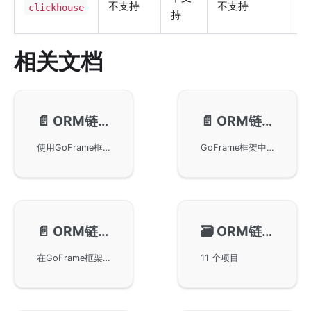
不支持
不支持
clickhouse
持
相关文档
📄️
ORM链式操作-模型创建
📄️
ORM链式操作-写入保存
使用GoFrame框架中的ORM工具进行链式操作，重点讲解了模型创建、Model对象的使用以及实现链式安全的几种方式。通过使用Model、Raw方法，在默认和切换的数据库配置上创建模型对象，并探讨链式安全的实现，包括默认非链式安全、Clone方法克隆、Safe方法设置链式安全等操作技巧。
GoFrame框架中ORM链式操作的写入保存方法，包括Insert、Replace、Save等方法的使用。这些方法支持自动单条或批量的数据写入，适用于多种数据库环境，并提供详细示例帮助理解如何结合使用Data方法进行数据操作。
📄️
ORM链式操作-更新删除
🗃️
ORM链式操作-数据查询
在GoFrame框架中进行ORM链式操作的数据更新和删除。详细阐述了使用Update和Delete方法时需要结合Where条件的重要性。此外，还探讨了通过Counter参数实现字段数值增减的特性，以及使用Increment和Decrement方法对字段进行自增自减的操作。同时，还讲解了嵌入原生SQL语句的技巧和实现软删除的方式，以确保数据处理的灵活性和安全性。
11 个项目