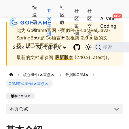
快
社
开
社
社
速
区
发
区
区
AI Vibe
开
教
手
案
交
Coding
始
程
此为
GoFrame官网 - 类似PHP-Laravel,Java-
册
例
流
SpringBoot的Go语言开发框架
2.9.x
版的文
档，现已不再积极维护。
2.9.x
简体中文
搜索
最新的文档请参阅
最新版本
(
2.10.x(Latest)
)。
核心组件(🔥重点🔥)
数据库ORM🔥
ORM链式操作(🔥重点🔥)
版本：2.9.x
本页总览