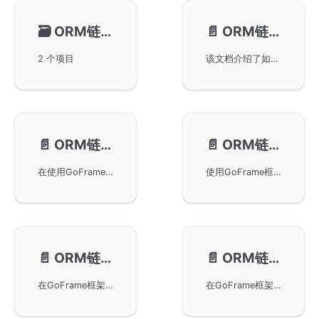
🗃️
ORM链式操作-模型关联
📄️
ORM链式操作-对象输入
2 个项目
该文档介绍了如何在GoFrame框架中使用链式操作的对象输入功能，支持不同类型的数据参数，使得gdb具有极高的灵活性。详细说明了使用struct对象进行参数输入时的映射关系以及标签的优先级，以实现数据库ORM的有效转换。
📄️
ORM链式操作-字段过滤
📄️
ORM链式操作-字段获取
在使用GoFrame框架进行数据库操作时如何进行字段过滤。详细描述了Fields和FieldsEx方法的用途与示例，并深入探讨了OmitEmpty及OmitNil特性如何帮助在数据库写入过程中过滤空值数据。此外，还探讨了在数据查询过程中空值对条件参数的影响。
使用GoFrame框架中的ORM链式操作来获取数据库表字段的技巧，包括使用GetFieldsStr和GetFieldsExStr方法获取指定表的字段及排除字段的用法，支持字段前缀自定义，提升开发效率和代码可读性。
📄️
ORM链式操作-事务处理
📄️
ORM链式操作-主从切换
在GoFrame框架中使用事务处理对于ORM链式操作的方法。通过Transaction和TX接口，可以实现对数据库的事务性操作，确保数据的一致性和可靠性。详细讲解了使用TX接口创建Model对象的方法及其事务处理中Commit和Rollback的机制。
在GoFrame框架中使用gdb实现应用层的主从配置和读写分离。通过简单的配置，gdb可以自动进行主从切换，大幅度提高数据库的运行效率和可用性。本文还提供了一些使用Master和Slave方法自定义节点操作的示例，帮助开发者更好地应对主从同步延迟带来的问题，确保数据的即时性和准确性。