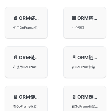
📄️
ORM链式操作-查询缓存
🗃️
ORM链式操作-时间维护
使用GoFrame框架中的ORM进行查询缓存操作。它支持对查询结果进行缓存优化，适用于多读少写场景。文中详细介绍了缓存管理和适配，特别是如何通过Redis实现分布式缓存。还提供了示例代码展示数据表结构及其缓存效果，演示了查询缓存的实现与缓存清理功能。
4 个项目
📄️
ORM链式操作-数据库切换
📄️
ORM链式操作-Hook特性
在使用GoFrame框架进行ORM链式操作时切换数据库。我们通过不同的配置分组、运行时更改单例对象的数据库配置、使用Schema方法进行链式操作，以及通过表名中带数据库名称来实现多种数据库切换方案。这些方法为开发者提供了灵活的数据库操作方式。
在GoFrame框架中使用Hook特性，为Model对象绑定CRUD钩子，从而实现对数据库操作的增强和优化。文中详细介绍了相关定义、Hook注册方法以及使用示例，通过挂钩函数对查询操作进行了演示。
📄️
ORM链式操作-Handler特性
📄️
ORM链式操作-悲观锁 & 乐观锁
在GoFrame框架中使用ORM链式操作实现Handler特性，通过示例展示了如何复用常见的查询逻辑和分页操作，从而简化代码，提高开发效率。Handler特性允许开发者定义通用逻辑并应用于数据库模型，实现更为简洁和可维护的代码结构。
在GoFrame框架中如何通过链式操作实现悲观锁和乐观锁。悲观锁用于在每次数据访问时上锁以避免冲突，常用于高并发场景；而乐观锁则通过版本号机制检查数据更新，适用于多读少写的场合。详细分析了适用场景、实现方法及锁机制的优缺点，帮助开发者优化数据库性能。