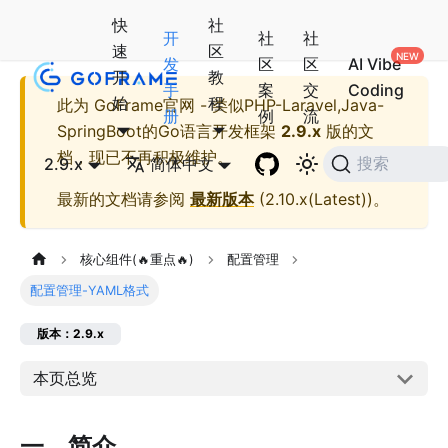
快
社
开
社
社
速
区
发
区
区
AI Vibe
开
教
手
案
交
Coding
始
程
此为
GoFrame官网 - 类似PHP-Laravel,Java-
册
例
流
SpringBoot的Go语言开发框架
2.9.x
版的文
档，现已不再积极维护。
2.9.x
简体中文
搜索
最新的文档请参阅
最新版本
(
2.10.x(Latest)
)。
核心组件(🔥重点🔥)
配置管理
配置管理-YAML格式
版本：2.9.x
本页总览
一、简介