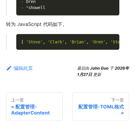
-
 Oren
-
*
showell
转为 JavaScript 代码如下。
[
'Steve'
,
'Clark'
,
'Brian'
,
'Oren'
,
'Steve'
]
编辑此页
最后
由
John Guo
于
2026年
1月27日
更新
上一页
下一页
配置管理-
配置管理-TOML格式
AdapterContent