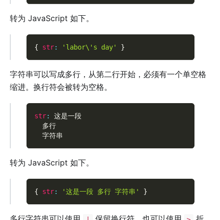
转为 JavaScript 如下。
{
str
:
'labor\'s day'
}
字符串可以写成多行，从第二行开始，必须有一个单空格
缩进。换行符会被转为空格。
str
:
 这是一段
  多行
  字符串
转为 JavaScript 如下。
{
str
:
'这是一段 多行 字符串'
}
多行字符串可以使用
保留换行符，也可以使用
折
|
>