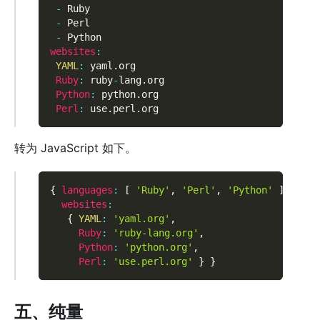
-
 Ruby
-
 Perl
-
 Python
websites
:
YAML
:
 yaml
.
org
Ruby
:
 ruby
-
lang
.
org
Python
:
 python
.
org
Perl
:
 use
.
perl
.
org
转为 JavaScript 如下。
{
languages
:
[
'Ruby'
,
'Perl'
,
'Python'
]
,
websites
:
{
YAML
:
'yaml.org'
,
Ruby
:
'ruby-lang.org'
,
Python
:
'python.org'
,
Perl
:
'use.perl.org'
}
}
五、纯量