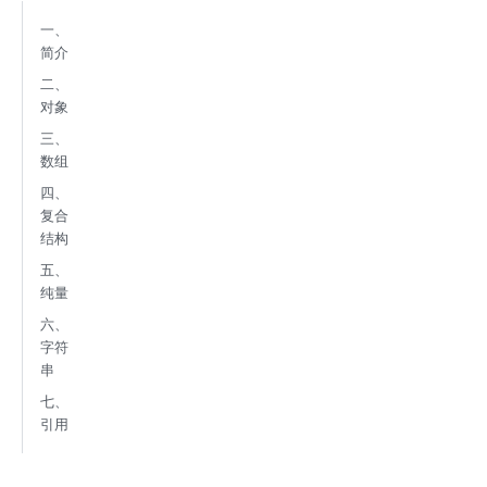
一、
简介
二、
对象
三、
数组
四、
复合
结构
五、
纯量
六、
字符
串
七、
引用