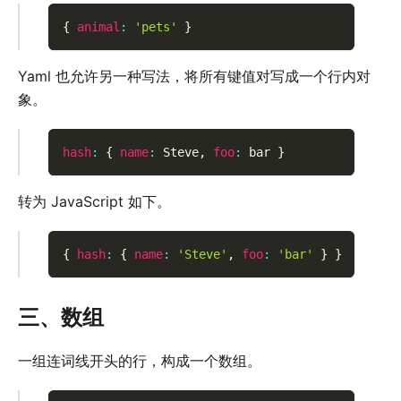
{
animal
:
'pets'
}
Yaml 也允许另一种写法，将所有键值对写成一个行内对
象。
hash
:
{
name
:
 Steve
,
foo
:
 bar 
}
转为 JavaScript 如下。
{
hash
:
{
name
:
'Steve'
,
foo
:
'bar'
}
}
三、数组
一组连词线开头的行，构成一个数组。