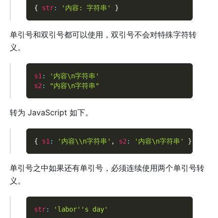
{
str
:
'内容: 字符串'
}
单引号和双引号都可以使用，双引号不会对特殊字符转
义。
s1
:
'内容\n字符串'
s2
:
"内容\n字符串"
转为 JavaScript 如下。
{
s1
:
'内容\\n字符串'
,
s2
:
'内容\n字符串'
}
单引号之中如果还有单引号，必须连续使用两个单引号转
义。
str
:
'labor'
's day'