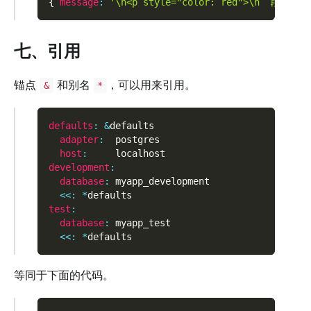
{
message
:
'\n<p style="color: red">\n  段落\n<
七、引用
锚点
和别名
，可以用来引用。
&
*
defaults
:
&
defaults
adapter
:
  postgres
host
:
     localhost
development
:
database
:
 myapp_development
<<
:
*
defaults
test
:
database
:
 myapp_test
<<
:
*
defaults
等同于下面的代码。