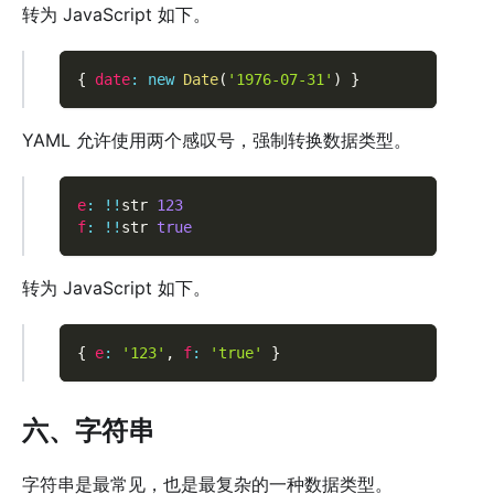
转为 JavaScript 如下。
{
date
:
new
Date
(
'1976-07-31'
)
}
YAML 允许使用两个感叹号，强制转换数据类型。
e
:
!
!
str 
123
f
:
!
!
str 
true
转为 JavaScript 如下。
{
e
:
'123'
,
f
:
'true'
}
六、字符串
字符串是最常见，也是最复杂的一种数据类型。