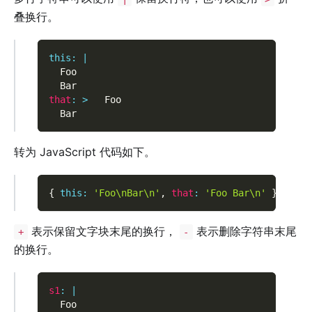
叠换行。
this
:
|
  Foo
  Bar
that
:
>
   Foo
  Bar
转为 JavaScript 代码如下。
{
this
:
'Foo\nBar\n'
,
that
:
'Foo Bar\n'
}
表示保留文字块末尾的换行，
表示删除字符串末尾
+
-
的换行。
s1
:
|
  Foo