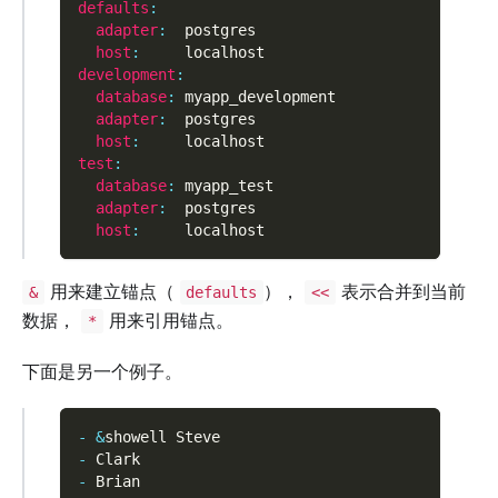
defaults
:
adapter
:
  postgres
host
:
     localhost
development
:
database
:
 myapp_development
adapter
:
  postgres
host
:
     localhost
test
:
database
:
 myapp_test
adapter
:
  postgres
host
:
     localhost
用来建立锚点（
），
表示合并到当前
&
defaults
<<
数据，
用来引用锚点。
*
下面是另一个例子。
-
&
showell Steve
-
 Clark
-
 Brian