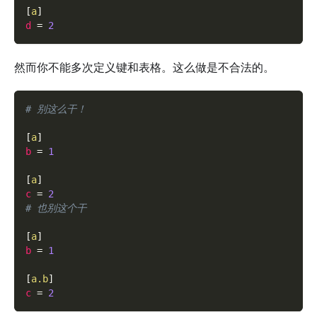
[
a
]
d
=
2
然而你不能多次定义键和表格。这么做是不合法的。
# 别这么干！
[
a
]
b
=
1
[
a
]
c
=
2
# 也别这个干
[
a
]
b
=
1
[
a.b
]
c
=
2