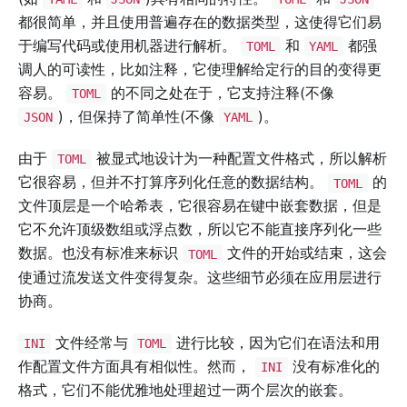
都很简单，并且使用普遍存在的数据类型，这使得它们易
于编写代码或使用机器进行解析。
和
都强
TOML
YAML
调人的可读性，比如注释，它使理解给定行的目的变得更
容易。
的不同之处在于，它支持注释(不像
TOML
)，但保持了简单性(不像
)。
JSON
YAML
由于
被显式地设计为一种配置文件格式，所以解析
TOML
它很容易，但并不打算序列化任意的数据结构。
的
TOML
文件顶层是一个哈希表，它很容易在键中嵌套数据，但是
它不允许顶级数组或浮点数，所以它不能直接序列化一些
数据。也没有标准来标识
文件的开始或结束，这会
TOML
使通过流发送文件变得复杂。这些细节必须在应用层进行
协商。
文件经常与
进行比较，因为它们在语法和用
INI
TOML
作配置文件方面具有相似性。然而，
没有标准化的
INI
格式，它们不能优雅地处理超过一两个层次的嵌套。