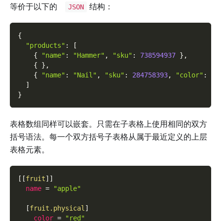
等价于以下的
结构：
JSON
{
"products"
:
[
{
"name"
:
"Hammer"
,
"sku"
:
738594937
}
,
{
}
,
{
"name"
:
"Nail"
,
"sku"
:
284758393
,
"color"
:
"g
]
}
表格数组同样可以嵌套。只需在子表格上使用相同的双方
括号语法。每一个双方括号子表格从属于最近定义的上层
表格元素。
[
[
fruit
]
]
name
=
"apple"
[
fruit.physical
]
color
=
"red"