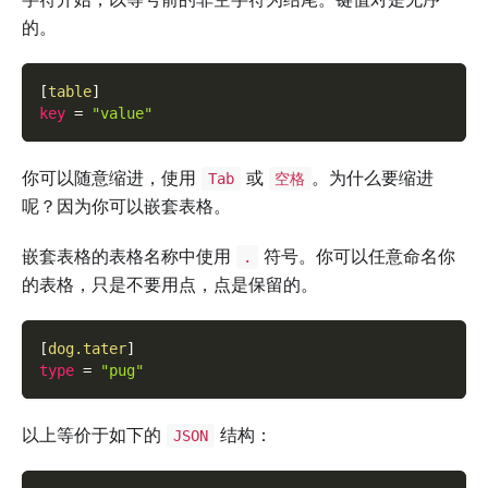
的。
[
table
]
key
=
"value"
你可以随意缩进，使用
或
。为什么要缩进
Tab
空格
呢？因为你可以嵌套表格。
嵌套表格的表格名称中使用
符号。你可以任意命名你
.
的表格，只是不要用点，点是保留的。
[
dog.tater
]
type
=
"pug"
以上等价于如下的
结构：
JSON