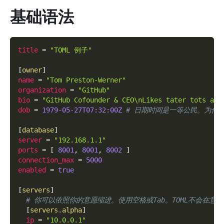
基础语法
title
=
"TOML 例子"
[
owner
]
name
=
"Tom Preston-Werner"
organization
=
"GitHub"
bio
=
"GitHub Cofounder & CEO\nLikes tater tots and
dob
=
1979-05-27T07:32:00Z
# 日期时间是一等公民。为什
[
database
]
server
=
"192.168.1.1"
ports
=
[
8001
,
8001
,
8002
]
connection_max
=
5000
enabled
=
true
[
servers
]
# 你可以依照你的意愿缩进。使用空格或Tab。TOML不会在意。
[
servers.alpha
]
ip
=
"10.0.0.1"