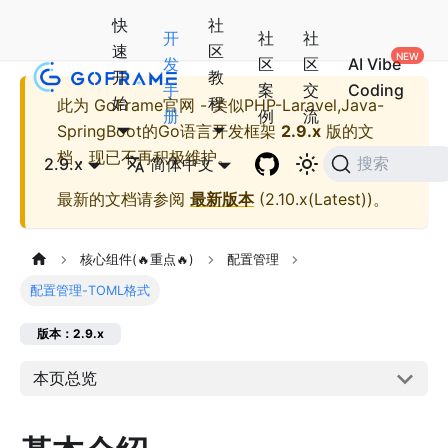
快
社
开
社
社
速
区
发
区
区
AI Vibe
开
教
手
案
交
Coding
始
程
此为
GoFrame官网 - 类似PHP-Laravel,Java-
册
例
流
SpringBoot的Go语言开发框架
2.9.x
版的文
档，现已不再积极维护。
2.9.x
简体中文
搜索
最新的文档请参阅
最新版本
(
2.10.x(Latest)
)。
核心组件(🔥重点🔥)
配置管理
配置管理-TOML格式
版本：2.9.x
本页总览