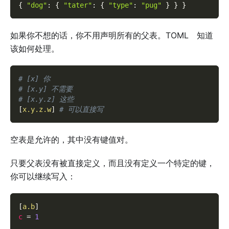
{
"dog"
:
{
"tater"
:
{
"type"
:
"pug"
}
}
}
如果你不想的话，你不用声明所有的父表。TOML 知道
该如何处理。
# [x] 你
# [x.y] 不需要
# [x.y.z] 这些
[
x.y.z.w
]
# 可以直接写
空表是允许的，其中没有键值对。
只要父表没有被直接定义，而且没有定义一个特定的键，
你可以继续写入：
[
a.b
]
c
=
1