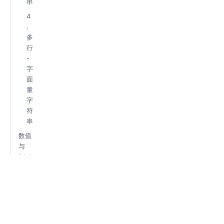
串
4
.
多
行
-
字
面
量
字
符
串
数值
与
BOO
L值
日期
时间
数组
表格