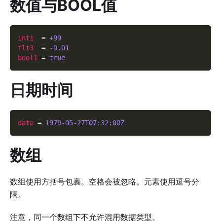
数值与BOOL值
int1
=
+99
flt3
=
-0.01
bool1
=
true
日期时间
date
=
1979-05-27T07:32:00Z
数组
数组使用方括号包裹。空格会被忽略。元素使用逗号分
隔。
注意，同一个数组下不允许混用数据类型。