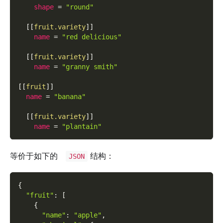
shape
=
"round"
[
[
fruit.variety
]
]
name
=
"red delicious"
[
[
fruit.variety
]
]
name
=
"granny smith"
[
[
fruit
]
]
name
=
"banana"
[
[
fruit.variety
]
]
name
=
"plantain"
等价于如下的
结构：
JSON
{
"fruit"
:
[
{
"name"
:
"apple"
,