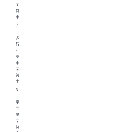
字
符
串
2
.
多
行
-
基
本
字
符
串
3
.
字
面
量
字
符