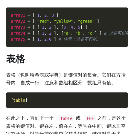
array1
=
[
1
,
2
,
3
]
array2
=
[
"red"
,
"yellow"
,
"green"
]
array3
=
[
[
1
,
2
]
,
[
3
,
4
,
5
]
]
array4
=
[
[
1
,
2
]
,
[
"a"
,
"b"
,
"c"
]
]
# 这是可以的。
array5
=
[
1
,
2.0
]
# 注意：这是不行的。
表格
表格（也叫哈希表或字典）是键值对的集合。它们在方括
号内，自成一行。注意和数组相区分，数组只有值。
[
table
]
在此之下，直到下一个
或
之前，是这个
table
EOF
表格的键值对。键在左，值在右，等号在中间。键以非空
字符开始，以等号前的非空字符为结尾。键值对是无序