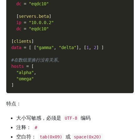
dc
=
"eqdc10"
[
servers.beta
]
ip
=
"10.0.0.2"
dc
=
"eqdc10"
[
clients
]
data
=
[
[
"gamma"
,
"delta"
]
,
[
1
,
2
]
]
#在数组里换行没有关系。
hosts
=
[
"alpha"
,
"omega"
]
特点：
大小写敏感，必须是
编码
UTF-8
注释：
#
空白符：
或
tab(0x09)
space(0x20)