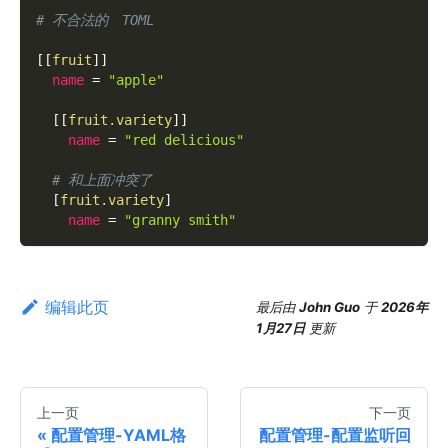
# 不合法的　TOML
[
[
fruit
]
]
name
=
"apple"
[
[
fruit.variety
]
]
name
=
"red delicious"
# 和上面冲突了
[
fruit.variety
]
name
=
"granny smith"
编辑此页
最后
由
John Guo
于
2026年
1月27日
更新
上一页
下一页
配置管理-YAML格
配置管理-配置监听回