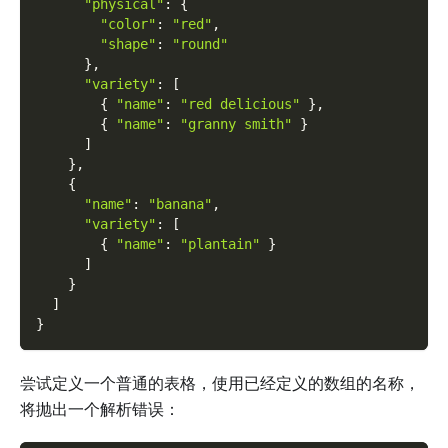
"physical"
:
{
"color"
:
"red"
,
"shape"
:
"round"
}
,
"variety"
:
[
{
"name"
:
"red delicious"
}
,
{
"name"
:
"granny smith"
}
]
}
,
{
"name"
:
"banana"
,
"variety"
:
[
{
"name"
:
"plantain"
}
]
}
]
}
尝试定义一个普通的表格，使用已经定义的数组的名称，
将抛出一个解析错误：