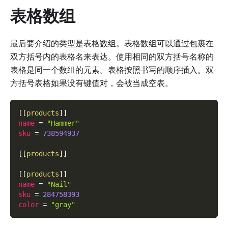
表格数组
最后要介绍的类型是表格数组。表格数组可以通过包裹在
双方括号内的表格名来表达。使用相同的双方括号名称的
表格是同一个数组的元素。表格按照书写的顺序插入。双
方括号表格如果没有键值对，会被当成空表。
[
[
products
]
]
name
=
"Hammer"
sku
=
738594937
[
[
products
]
]
[
[
products
]
]
name
=
"Nail"
sku
=
284758393
color
=
"gray"