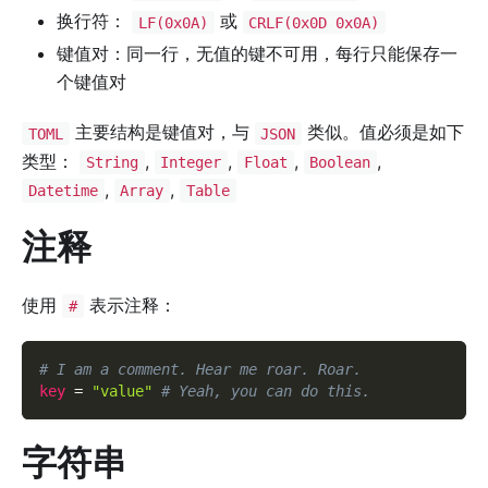
换行符：
或
LF(0x0A)
CRLF(0x0D 0x0A)
键值对：同一行，无值的键不可用，每行只能保存一
个键值对
主要结构是键值对，与
类似。值必须是如下
TOML
JSON
类型：
,
,
,
,
String
Integer
Float
Boolean
,
,
Datetime
Array
Table
注释
使用
表示注释：
#
# I am a comment. Hear me roar. Roar.
key
=
"value"
# Yeah, you can do this.
字符串