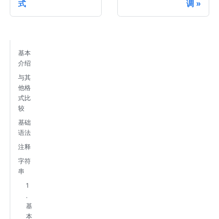
式
调
基本
介绍
与其
他格
式比
较
基础
语法
注释
字符
串
1
.
基
本