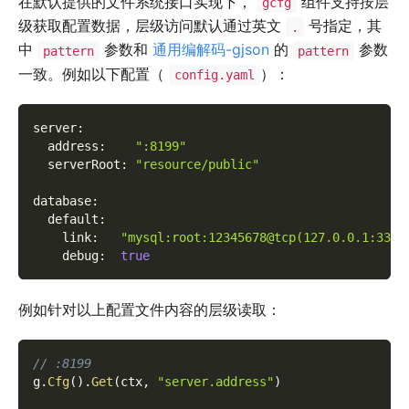
在默认提供的文件系统接口实现下，
组件支持按层
gcfg
级获取配置数据，层级访问默认通过英文
号指定，其
.
中
参数和
通用编解码-gjson
的
参数
pattern
pattern
一致。例如以下配置（
）：
config.yaml
server
:
address
:
":8199"
serverRoot
:
"resource/public"
database
:
default
:
link
:
"mysql:root:12345678@tcp(127.0.0.1:3306
debug
:
true
例如针对以上配置文件内容的层级读取：
// :8199
g
.
Cfg
(
)
.
Get
(
ctx
,
"server.address"
)