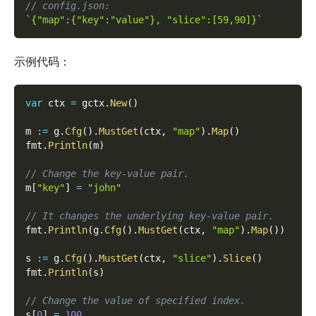
// config.json:
`{"map":{"key":"value"}, "slice":[59,90]}`
示例代码：
var
 ctx 
=
 gctx
.
New
(
)
m 
:=
 g
.
Cfg
(
)
.
MustGet
(
ctx
,
"map"
)
.
Map
(
)
fmt
.
Println
(
m
)
// Change the key-value pair.
m
[
"key"
]
=
"john"
// It changes the underlying key-value pair.
fmt
.
Println
(
g
.
Cfg
(
)
.
MustGet
(
ctx
,
"map"
)
.
Map
(
)
)
s 
:=
 g
.
Cfg
(
)
.
MustGet
(
ctx
,
"slice"
)
.
Slice
(
)
fmt
.
Println
(
s
)
// Change the value of specified index.
s
[
0
]
=
100