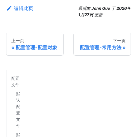
编辑此页
最后
由
John Guo
于
2026年
1月27日
更新
上一页
下一页
配置管理-配置对象
配置管理-常用方法
配置
文件
默
认
配
置
文
件
默