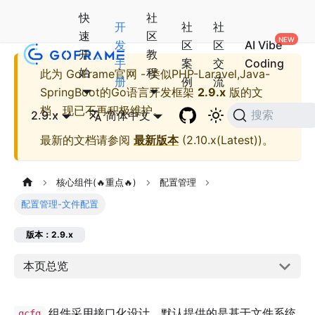
快
社
开
社
社
速
区
发
区
区
AI Vibe
开
教
手
案
交
Coding
始
程
此为
GoFrame官网 - 类似PHP-Laravel,Java-
册
例
流
SpringBoot的Go语言开发框架
2.9.x
版的文
档，现已不再积极维护。
2.9.x
简体中文
搜索
最新的文档请参阅
最新版本
(
2.10.x(Latest)
)。
核心组件(🔥重点🔥)
配置管理
配置管理-文件配置
版本：2.9.x
本页总览
组件采用接口化设计，默认提供的是基于文件系统
gcfg