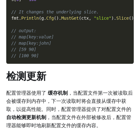
// It changes the underlying slice.
fmt
.
Println
(
g
.
Cfg
(
)
.
MustGet
(
ctx
,
"slice"
)
.
Slice
(
)
)
// output:
// map[key:value]
// map[key:john]
// [59 90]
// [100 90]
检测更新
配置管理器使用了
缓存机制
，当配置文件第一次被读取后
会被缓存到内存中，下一次读取时将会直接从缓存中获
取，以提高性能。同时，配置管理器提供了对配置文件的
自动检测更新机制
，当配置文件在外部被修改后，配置管
理器能够即时地刷新配置文件的缓存内容。