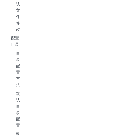
认
文
件
修
改
配置
目录
目
录
配
置
方
法
默
认
目
录
配
置
默