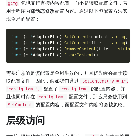
包也支持直接内容配置，而不是读取配置文件，常
gcfg
用于程序内部动态修改配置内容。通过以下包配置方法实
现全局的配置：
func
(
c 
*
AdapterFile
)
SetContent
(
content 
string
,
 fi
func
(
c 
*
AdapterFile
)
GetContent
(
file 
...
string
)
st
func
(
c 
*
AdapterFile
)
RemoveContent
(
file 
...
string
)
func
(
c 
*
AdapterFile
)
ClearContent
(
)
需要注意的是该配置是全局生效的，并且优先级会高于读
取配置文件。因此，假如我们通过
SetContent("v = 1",
配置了
的配置内容，并
"config.toml")
config.toml
且也同时存在
配置文件，那么只会使用到
config.toml
的配置内容，而配置文件内容将会被忽略。
SetContent
层级访问