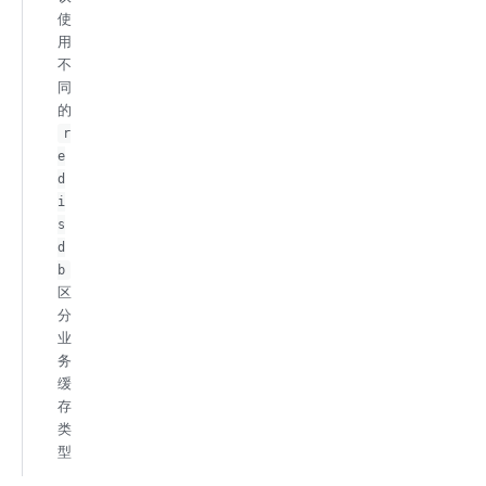
使
用
不
同
的
r
e
d
i
s
d
b
区
分
业
务
缓
存
类
型