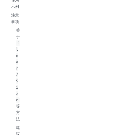
使用
示例
注意
事项
关
于
C
l
e
a
r
/
S
i
z
e
等
方
法
建
议