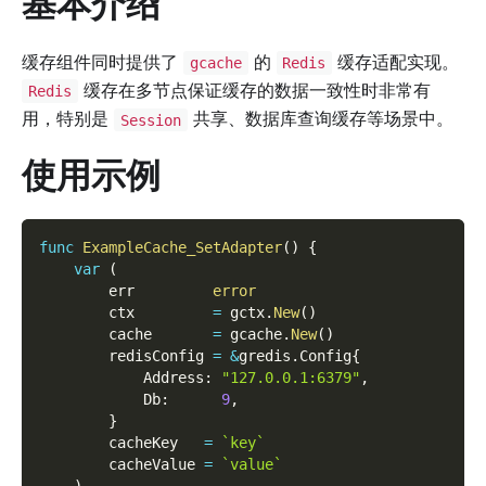
基本介绍
缓存组件同时提供了
的
缓存适配实现。
gcache
Redis
缓存在多节点保证缓存的数据一致性时非常有
Redis
用，特别是
共享、数据库查询缓存等场景中。
Session
使用示例
func
ExampleCache_SetAdapter
(
)
{
var
(
        err         
error
        ctx         
=
 gctx
.
New
(
)
        cache       
=
 gcache
.
New
(
)
        redisConfig 
=
&
gredis
.
Config
{
            Address
:
"127.0.0.1:6379"
,
            Db
:
9
,
}
        cacheKey   
=
`key`
        cacheValue 
=
`value`