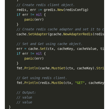
)
// Create redis client object.
    redis
,
 err 
:=
 gredis
.
New
(
redisConfig
)
if
 err 
!=
nil
{
panic
(
err
)
}
// Create redis cache adapter and set it to cac
    cache
.
SetAdapter
(
gcache
.
NewAdapterRedis
(
redis
)
)
// Set and Get using cache object.
    err 
=
 cache
.
Set
(
ctx
,
 cacheKey
,
 cacheValue
,
 time
if
 err 
!=
nil
{
panic
(
err
)
}
    fmt
.
Println
(
cache
.
MustGet
(
ctx
,
 cacheKey
)
.
String
// Get using redis client.
    fmt
.
Println
(
redis
.
MustDo
(
ctx
,
"GET"
,
 cacheKey
)
.
// Output:
// value
// value
}