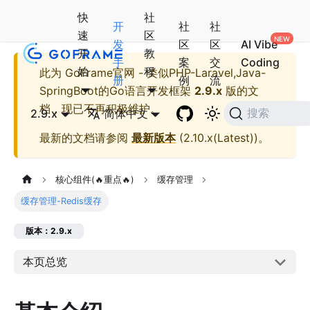
快
社
开
社
社
速
区
发
区
区
AI Vibe
开
教
手
案
交
Coding
始
程
此为
GoFrame官网 - 类似PHP-Laravel,Java-
册
例
流
SpringBoot的Go语言开发框架
2.9.x
版的文
档，现已不再积极维护。
2.9.x
简体中文
搜索
最新的文档请参阅
最新版本
(
2.10.x(Latest)
)。
核心组件(🔥重点🔥)
缓存管理
缓存管理-Redis缓存
版本：2.9.x
本页总览