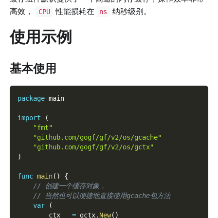
高效，
性能损耗在
纳秒级别。
CPU
ns
使用示例
基本使用
package
 main
import
(
"fmt"
"github.com/gogf/gf/v2/os/gcache"
"github.com/gogf/gf/v2/os/gctx"
)
func
main
(
)
{
// 创建一个缓存对象，
// 当然也可以便捷地直接使用gcache包方法
var
(
        ctx   
=
 gctx
.
New
(
)