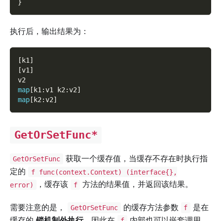
}
执行后，输出结果为：
[
k1
]
[
v1
]
v2
map
[
k1
:
v1 k2
:
v2
]
map
[
k2
:
v2
]
GetOrSetFunc*
获取一个缓存值，当缓存不存在时执行指
GetOrSetFunc
定的
f func(context.Context) (interface{},
，缓存该
方法的结果值，并返回该结果。
error)
f
需要注意的是，
的缓存方法参数
是在
GetOrSetFunc
f
缓存的
锁机制外执行
，因此在
内部也可以嵌套调用
f