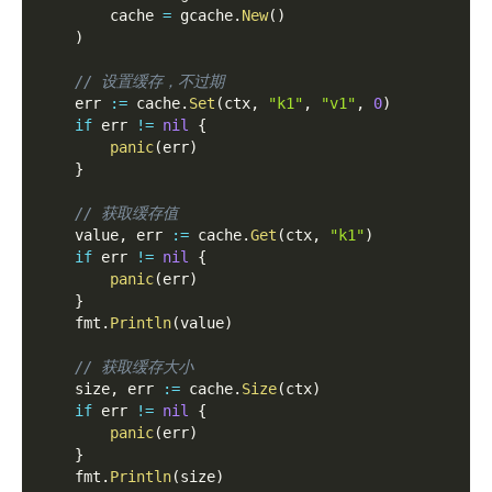
        cache 
=
 gcache
.
New
(
)
)
// 设置缓存，不过期
    err 
:=
 cache
.
Set
(
ctx
,
"k1"
,
"v1"
,
0
)
if
 err 
!=
nil
{
panic
(
err
)
}
// 获取缓存值
    value
,
 err 
:=
 cache
.
Get
(
ctx
,
"k1"
)
if
 err 
!=
nil
{
panic
(
err
)
}
    fmt
.
Println
(
value
)
// 获取缓存大小
    size
,
 err 
:=
 cache
.
Size
(
ctx
)
if
 err 
!=
nil
{
panic
(
err
)
}
    fmt
.
Println
(
size
)