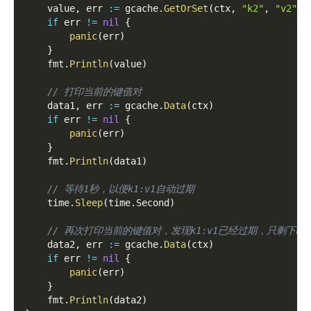
    value
,
 err 
:=
 gcache
.
GetOrSet
(
ctx
,
"k2"
,
"v2"
,
if
 err 
!=
nil
{
panic
(
err
)
}
    fmt
.
Println
(
value
)
// 打印当前的键值对
    data1
,
 err 
:=
 gcache
.
Data
(
ctx
)
if
 err 
!=
nil
{
panic
(
err
)
}
    fmt
.
Println
(
data1
)
// 等待1秒，以便k1:v1自动过期
    time
.
Sleep
(
time
.
Second
)
// 再次打印当前的键值对，发现k1:v1已经过期，只剩下k2:
    data2
,
 err 
:=
 gcache
.
Data
(
ctx
)
if
 err 
!=
nil
{
panic
(
err
)
}
    fmt
.
Println
(
data2
)