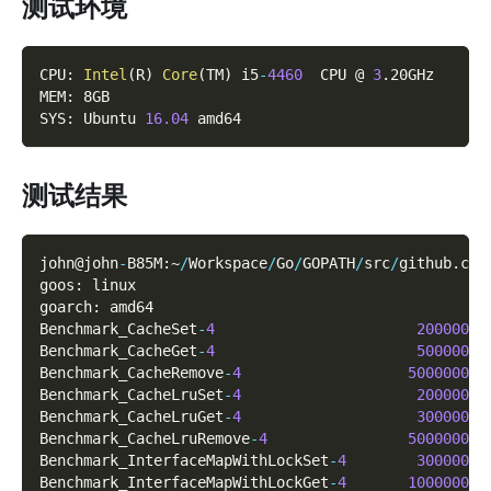
测试环境
CPU
:
Intel
(
R
)
Core
(
TM
)
 i5
-
4460
  CPU @ 
3
.
20GHz
MEM
:
 8GB
SYS
:
 Ubuntu 
16.04
 amd64
测试结果
john@john
-
B85M
:
~
/
Workspace
/
Go
/
GOPATH
/
src
/
github
.
com
goos
:
 linux
goarch
:
 amd64
Benchmark_CacheSet
-
4
2000000
Benchmark_CacheGet
-
4
5000000
Benchmark_CacheRemove
-
4
50000000
Benchmark_CacheLruSet
-
4
2000000
Benchmark_CacheLruGet
-
4
3000000
Benchmark_CacheLruRemove
-
4
50000000
Benchmark_InterfaceMapWithLockSet
-
4
3000000
Benchmark_InterfaceMapWithLockGet
-
4
10000000