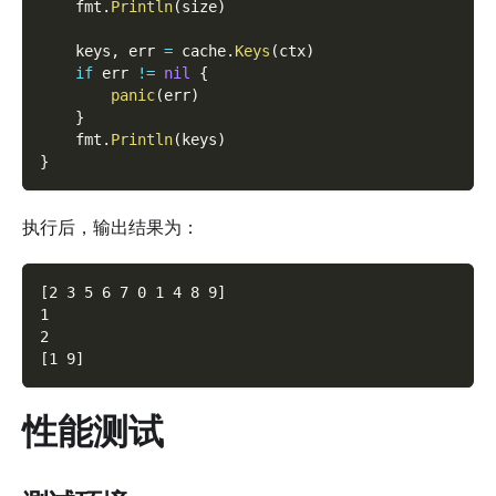
    fmt
.
Println
(
size
)
    keys
,
 err 
=
 cache
.
Keys
(
ctx
)
if
 err 
!=
nil
{
panic
(
err
)
}
    fmt
.
Println
(
keys
)
}
执行后，输出结果为：
[2 3 5 6 7 0 1 4 8 9]
1
2
[1 9]
性能测试