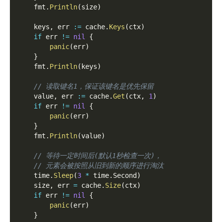
    fmt
.
Println
(
size
)
    keys
,
 err 
:=
 cache
.
Keys
(
ctx
)
if
 err 
!=
nil
{
panic
(
err
)
}
    fmt
.
Println
(
keys
)
// 读取键名1，保证该键名是优先保留
    value
,
 err 
:=
 cache
.
Get
(
ctx
,
1
)
if
 err 
!=
nil
{
panic
(
err
)
}
    fmt
.
Println
(
value
)
// 等待一定时间后(默认1秒检查一次)，
// 元素会被按照从旧到新的顺序进行淘汰
    time
.
Sleep
(
3
*
 time
.
Second
)
    size
,
 err 
=
 cache
.
Size
(
ctx
)
if
 err 
!=
nil
{
panic
(
err
)
}