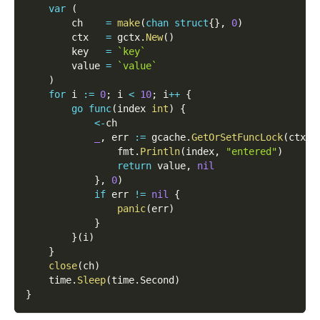
var
(
        ch    
=
make
(
chan
struct
{
}
,
0
)
        ctx   
=
 gctx
.
New
(
)
        key   
=
`key`
        value 
=
`value`
)
for
 i 
:=
0
;
 i 
<
10
;
 i
++
{
go
func
(
index 
int
)
{
<-
ch
_
,
 err 
:=
 gcache
.
GetOrSetFuncLock
(
ctx
,
 
                fmt
.
Println
(
index
,
"entered"
)
return
 value
,
nil
}
,
0
)
if
 err 
!=
nil
{
panic
(
err
)
}
}
(
i
)
}
close
(
ch
)
    time
.
Sleep
(
time
.
Second
)
}