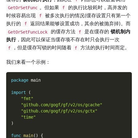
。但如果
的执行比较耗时，高并发的
GetOrSetFunc
f
时候容易出现
被多次执行的情况(缓存设置只有第一个
f
执行的
返回结果能够设置成功，其余的被抛弃掉)。而
f
的缓存方法
是在缓存的
锁机制内
GetOrSetFuncLock
f
执行
，因此可以保证当缓存项不存在时只会执行一次
，但是缓存写锁的时间随着
方法的执行时间而定。
f
f
我们来看一个示例：
package
 main
import
(
"fmt"
"github.com/gogf/gf/v2/os/gcache"
"github.com/gogf/gf/v2/os/gctx"
"time"
)
func
main
(
)
{