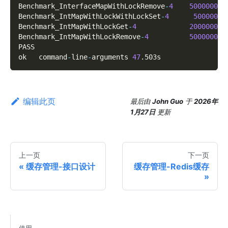
Benchmark_InterfaceMapWithLockRemove
-
4
50000000
Benchmark_IntMapWithLockWithLockSet
-
4
5000000
Benchmark_IntMapWithLockGet
-
4
20000000
Benchmark_IntMapWithLockRemove
-
4
50000000
PASS
ok   command
-
line
-
arguments 
47
.
503s
编辑此页
最后
由
John Guo
于
2026年
1月27日
更新
上一页
下一页
缓存管理-接口设计
缓存管理-Redis缓存