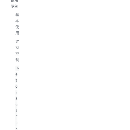
使用
示例
基
本
使
用
过
期
控
制
G
e
t
O
r
S
e
t
F
u
n