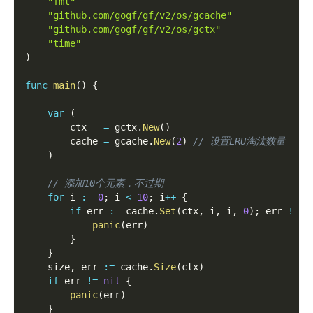
"fmt"
"github.com/gogf/gf/v2/os/gcache"
"github.com/gogf/gf/v2/os/gctx"
"time"
)
func
main
(
)
{
var
(
        ctx   
=
 gctx
.
New
(
)
        cache 
=
 gcache
.
New
(
2
)
// 设置LRU淘汰数量
)
// 添加10个元素，不过期
for
 i 
:=
0
;
 i 
<
10
;
 i
++
{
if
 err 
:=
 cache
.
Set
(
ctx
,
 i
,
 i
,
0
)
;
 err 
!=
n
panic
(
err
)
}
}
    size
,
 err 
:=
 cache
.
Size
(
ctx
)
if
 err 
!=
nil
{
panic
(
err
)
}