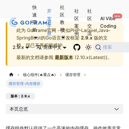
快
社
开
社
社
速
区
发
区
区
AI Vibe
开
教
手
案
交
Coding
始
程
此为
GoFrame官网 - 类似PHP-Laravel,Java-
册
例
流
SpringBoot的Go语言开发框架
2.9.x
版的文
档，现已不再积极维护。
2.9.x
简体中文
搜索
最新的文档请参阅
最新版本
(
2.10.x(Latest)
)。
核心组件(🔥重点🔥)
缓存管理
缓存管理-内存缓存
版本：2.9.x
本页总览
缓存组件默认提供了一个高速的内存缓存，操作效率非常