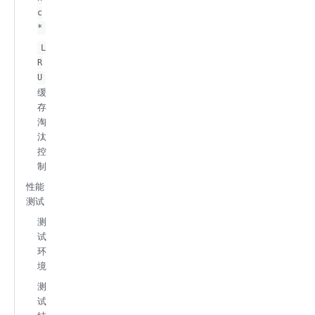
c
*
L
R
U
缓
存
淘
汰
控
制
性能
测试
测
试
环
境
测
试