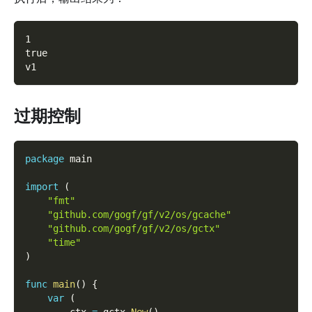
1
true
v1
过期控制
package
 main
import
(
"fmt"
"github.com/gogf/gf/v2/os/gcache"
"github.com/gogf/gf/v2/os/gctx"
"time"
)
func
main
(
)
{
var
(