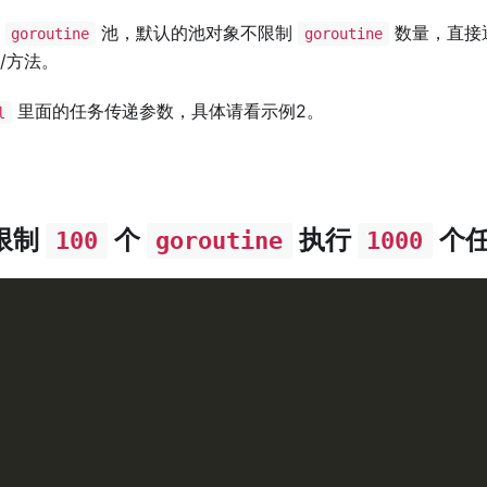
的
池，默认的池对象不限制
数量，直接
goroutine
goroutine
/方法。
里面的任务传递参数，具体请看示例2。
l
限制
个
执行
个
100
goroutine
1000