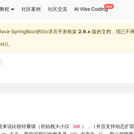
教程
社区案例
社区交流
AI Vibe Coding
l,Java-SpringBoot的Go语言开发框架
2.9.x
版的文档，现已不
st)
)。
l
程来说比较轻量级（初始栈大小仅
），（并且支持动态扩
2KB
左右，而假设我们的服务器
内存为
，那么很明显