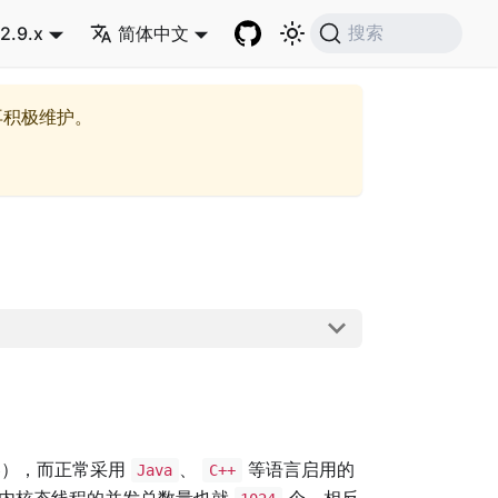
2.9.x
简体中文
搜索
再积极维护。
容），而正常采用
、
等语言启用的
Java
C++
内核态线程的并发总数量也就
个，相反