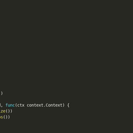
)
)
)
d
,
func
(
ctx context
.
Context
)
{
ize
(
)
)
bs
(
)
)