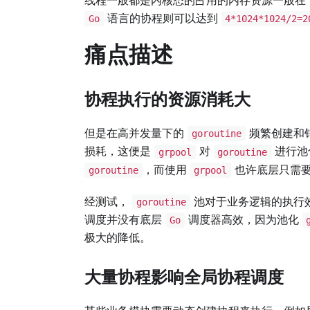
语言的协程则可以达到
Go
4*1024*1024/2=2
痛点描述
协程执行的资源消耗大
但是在高并发量下的
频繁创建和
goroutine
损耗，这便是
对
进行池
grpool
goroutine
，而使用
也许底层只需
goroutine
grpool
经测试，
池对于业务逻辑的执行效
goroutine
调度并没有底层
调度器高效，因为池化
Go
极大的降低。
大量协程影响全局协程调度