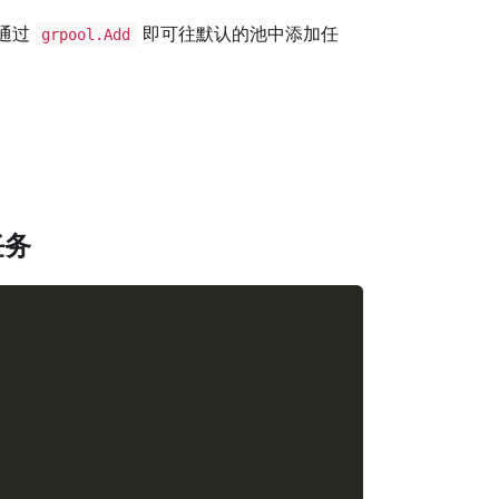
通过
即可往默认的池中添加任
grpool.Add
任务