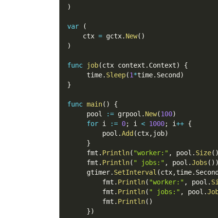
)
var
(
    ctx 
=
 gctx
.
New
(
)
)
func
job
(
ctx context
.
Context
)
{
     time
.
Sleep
(
1
*
time
.
Second
)
}
func
main
(
)
{
     pool 
:=
 grpool
.
New
(
100
)
for
 i 
:=
0
;
 i 
<
1000
;
 i
++
{
         pool
.
Add
(
ctx
,
job
)
}
     fmt
.
Println
(
"worker:"
,
 pool
.
Size
(
     fmt
.
Println
(
" jobs:"
,
 pool
.
Jobs
(
)
     gtimer
.
SetInterval
(
ctx
,
time
.
Secon
         fmt
.
Println
(
"worker:"
,
 pool
.
S
         fmt
.
Println
(
" jobs:"
,
 pool
.
Jo
         fmt
.
Println
(
)
}
)