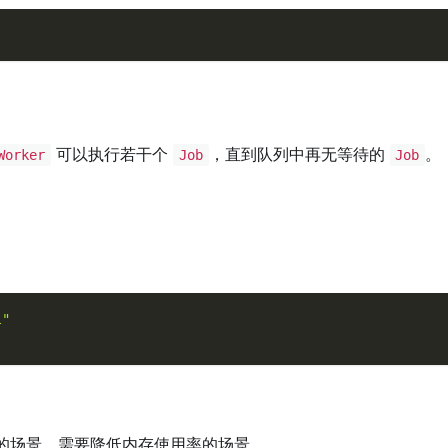
可以执行若干个
，直到队列中再无等待的
。
Worker
Job
Job
l"
的场景、需要降低内存使用率的场景。