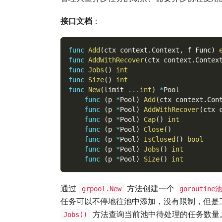
接口文档
：
func
Add
(
ctx context
.
Context
,
 f Func
)
func
AddWithRecover
(
ctx context
.
Contex
func
Jobs
(
)
int
func
Size
(
)
int
func
New
(
limit 
...
int
)
*
Pool
func
(
p 
*
Pool
)
Add
(
ctx context
.
Con
func
(
p 
*
Pool
)
AddWithRecover
(
ctx 
func
(
p 
*
Pool
)
Cap
(
)
int
func
(
p 
*
Pool
)
Close
(
)
func
(
p 
*
Pool
)
IsClosed
(
)
bool
func
(
p 
*
Pool
)
Jobs
(
)
int
func
(
p 
*
Pool
)
Size
(
)
int
通过
方法创建一个
grpool.New
goroutine
任务可以不停地往池中添加，没有限制，但是
方法查询当前池中待处理的任务数量
Jobs()