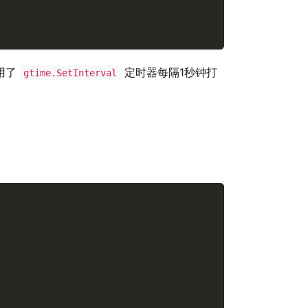
使用了
定时器每隔1秒钟打
gtime.SetInterval