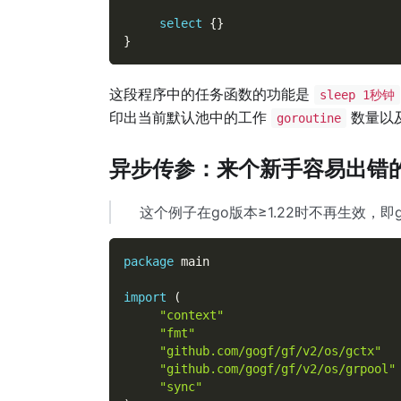
select
{
}
}
这段程序中的任务函数的功能是
sleep 1秒钟
印出当前默认池中的工作
数量以
goroutine
异步传参：来个新手容易出错
这个例子在go版本≥1.22时不再生效，即
package
 main
import
(
"context"
"fmt"
"github.com/gogf/gf/v2/os/gctx"
"github.com/gogf/gf/v2/os/grpool"
"sync"