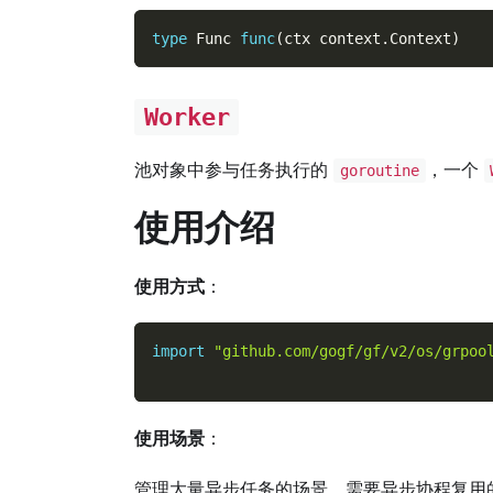
type
 Func 
func
(
ctx context
.
Context
)
Worker
池对象中参与任务执行的
，一个
goroutine
使用介绍
使用方式
：
import
"github.com/gogf/gf/v2/os/grpoo
使用场景
：
管理大量异步任务的场景、需要异步协程复用