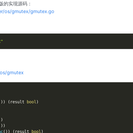
版的实现源码：
ter/os/gmutex/gmutex.go
x"
/os/gmutex
(
)
)
(
result 
bool
)
)
)
(
)
)
nc
(
)
)
(
result 
bool
)