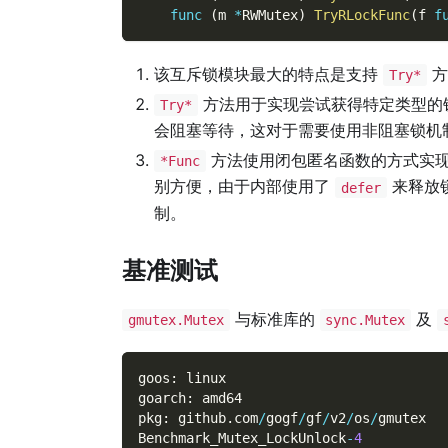
func
(
m 
*
RWMutex
)
TryRLockFunc
(
f 
f
该互斥锁模块最大的特点是支持
方
Try*
方法用于实现尝试获得特定类型的
Try*
会阻塞等待，这对于需要使用非阻塞锁机
方法使用闭包匿名函数的方式实现
*Func
别方便，由于内部使用了
来释放
defer
制。
基准测试
与标准库的
及
gmutex.Mutex
sync.Mutex
goos
:
 linux
goarch
:
 amd64
pkg
:
 github
.
com
/
gogf
/
gf
/
v2
/
os
/
gmutex
Benchmark_Mutex_LockUnlock
-
4