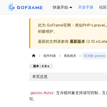
快速开始
开发手册
社区
此为
GoFrame官网 - 类似PHP-Larave
积极维护。
最新的文档请参阅
最新版本
(
2.10.x(Late
组件列表
系统相关
互斥锁-gmutex
版本：2.9.x
本页总览
互斥锁对象支持读写控制，互
gmutex.Mutex
写。