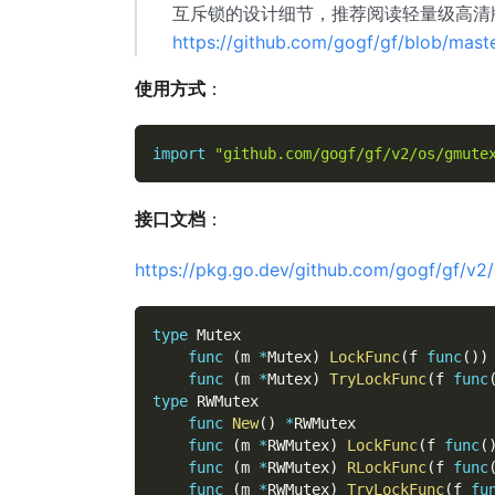
互斥锁的设计细节，推荐阅读轻量级高清
https://github.com/gogf/gf/blob/mas
使用方式
：
import
"github.com/gogf/gf/v2/os/gmute
接口文档
：
https://pkg.go.dev/github.com/gogf/gf/v2
type
 Mutex
func
(
m 
*
Mutex
)
LockFunc
(
f 
func
(
)
)
func
(
m 
*
Mutex
)
TryLockFunc
(
f 
func
type
 RWMutex
func
New
(
)
*
RWMutex
func
(
m 
*
RWMutex
)
LockFunc
(
f 
func
(
func
(
m 
*
RWMutex
)
RLockFunc
(
f 
func
func
(
m 
*
RWMutex
)
TryLockFunc
(
f 
fu