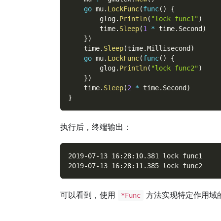
go
 mu
.
LockFunc
(
func
(
)
{
        glog
.
Println
(
"lock func1"
)
        time
.
Sleep
(
1
*
 time
.
Second
)
}
)
    time
.
Sleep
(
time
.
Millisecond
)
go
 mu
.
LockFunc
(
func
(
)
{
        glog
.
Println
(
"lock func2"
)
}
)
    time
.
Sleep
(
2
*
 time
.
Second
)
}
执行后，终端输出：
2019-07-13 16:28:10.381 lock func1
2019-07-13 16:28:11.385 lock func2
可以看到，使用
方法实现特定作用域
*Func