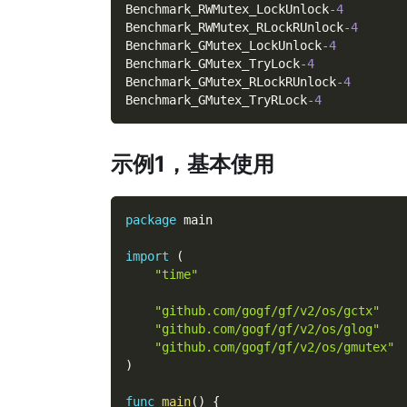
Benchmark_RWMutex_LockUnlock
-
4
Benchmark_RWMutex_RLockRUnlock
-
4
Benchmark_GMutex_LockUnlock
-
4
Benchmark_GMutex_TryLock
-
4
Benchmark_GMutex_RLockRUnlock
-
4
Benchmark_GMutex_TryRLock
-
4
示例1，基本使用
package
 main
import
(
"time"
"github.com/gogf/gf/v2/os/gctx"
"github.com/gogf/gf/v2/os/glog"
"github.com/gogf/gf/v2/os/gmutex"
)
func
main
(
)
{