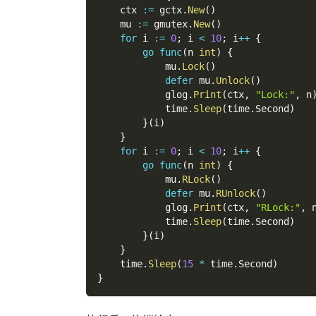
    ctx 
:=
 gctx
.
New
(
)
    mu 
:=
 gmutex
.
New
(
)
for
 i 
:=
0
;
 i 
<
10
;
 i
++
{
go
func
(
n 
int
)
{
            mu
.
Lock
(
)
defer
 mu
.
Unlock
(
)
            glog
.
Print
(
ctx
,
"Lock:"
,
 n
            time
.
Sleep
(
time
.
Second
)
}
(
i
)
}
for
 i 
:=
0
;
 i 
<
10
;
 i
++
{
go
func
(
n 
int
)
{
            mu
.
RLock
(
)
defer
 mu
.
RUnlock
(
)
            glog
.
Print
(
ctx
,
"RLock:"
,
 
            time
.
Sleep
(
time
.
Second
)
}
(
i
)
}
    time
.
Sleep
(
15
*
 time
.
Second
)
}