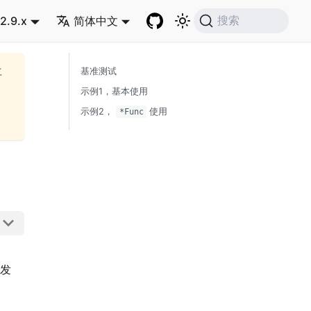
2.9.x
简体中文
搜索
再
基准测试
示例1，基本使用
示例2，
使用
*Func
发