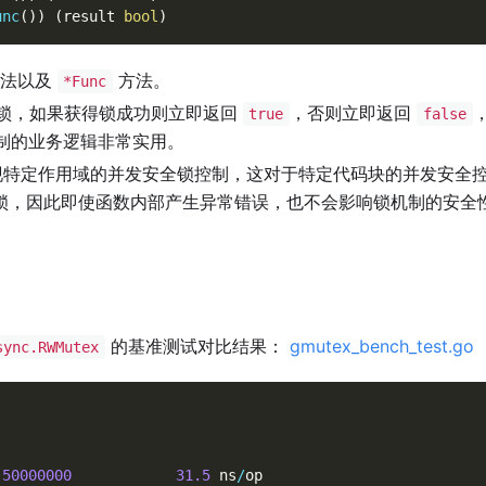
unc
(
)
)
(
result 
bool
)
法以及
方法。
*Func
锁，如果获得锁成功则立即返回
，否则立即返回
true
false
制的业务逻辑非常实用。
特定作用域的并发安全锁控制，这对于特定代码块的并发安全
锁，因此即使函数内部产生异常错误，也不会影响锁机制的安全
的基准测试对比结果：
gmutex_bench_test.go
sync.RWMutex
50000000
31.5
 ns
/
op