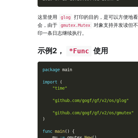
这里使用
打印的目的，是可以方便地看
glog
会，由于
对象支持并发读但不
gmutex.Mutex
印一条日志继续执行。
示例2，
使用
*Func
package
 main
import
(
"time"
"github.com/gogf/gf/v2/os/glog"
"github.com/gogf/gf/v2/os/gmutex"
)
func
main
(
)
{
    mu 
:=
 gmutex
.
New
(
)