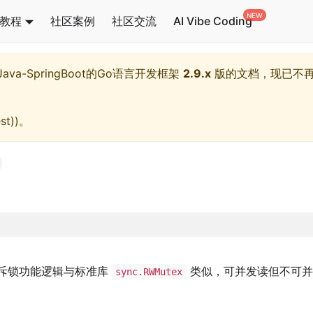
教程
社区案例
社区交流
AI Vibe Coding
l,Java-SpringBoot的Go语言开发框架
2.9.x
版的文档，现已不
st)
)。
斥锁功能逻辑与标准库
类似，可并发读但不可并
sync.RWMutex