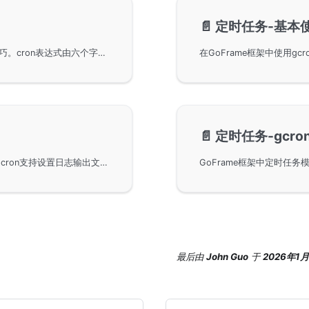
📄️
定时任务-基本
GoFrame框架中定时任务的cron表达式及其使用技巧。cron表达式由六个字段组成，可实现从秒到周的时间调度。讲解了特殊字符的意义及其在表达式中的应用，通过多种预定义格式和间隔配置，使任务调度更加灵活可靠。
📄️
定时任务-gcron
在GoFrame框架中的gcron组件中进行日志管理。gcron支持设置日志输出文件和级别，默认记录错误级别日志。通过GoFrame框架的日志组件，用户可以复用日志的所有特性。文章中提供了Go代码示例，展示了如何设置和使用gcron的日志功能。
最后
由
John Guo
于
2026年1