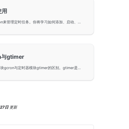
使用
在GoFrame框架中使用gcron来管理定时任务。你将学习如何添加、启动、停止、删除和搜索定时任务。此外，还涵盖了单例定时任务、单次定时任务以及运行指定次数的任务等高级功能。这些功能帮助开发者更高效地管理和调试应用内的定时任务，提高应用的性能和可靠性。
与gtimer
GoFrame框架中定时任务模块gcron与定时器模块gtimer的区别。gtimer是高性能模块，适用于各种定时任务场景，包括TCP通信和游戏开发。gcron支持crontab语法，基于gtimer实现，为用户提供了便捷的定时任务管理方式。
月27日
更新