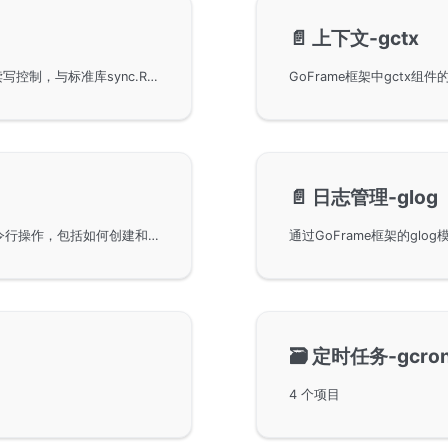
📄️
上下文-gctx
GoFrame框架中的gmutex互斥锁，该锁支持并发读写控制，与标准库sync.RWMutex类似。其特点是包含Try*方法和*Func方法，用于非阻塞锁机制和特定作用域锁控制。通过示例代码展示了其便捷的使用方式，以及与标准库锁的基准测试对比，展示了其性能优势。适用于需要高效锁机制的并发编程场景。
📄️
日志管理-glog
使用GoFrame框架中的命令管理组件gcmd进行命令行操作，包括如何创建和管理命令、执行命令以及命令的参数配置。是GoFrame核心组件之一，适用于各种开发场景，提高开发效率。
🗃️
定时任务-gcro
4 个项目