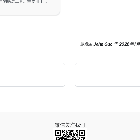
gstructs组件是GoFrame框架中用于获取结构体信息的底层工具。主要用于框架、基础库和中间件编写，支持Fields方法获取结构体字段信息以及TagMapName方法通过标签检索字段。适合开发者在构建Go应用时利用此组件进行字段操作和检索。
最后
由
John Guo
于
2026年1
微信关注我们