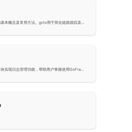
GoFrame框架中gctx组件的基本概念及常用方法。gctx用于简化链路跟踪及上下文对象的管理，方便进程初始化和上下文操作。主要涉及的内容包括如何创建和获取支持链路跟踪的上下文对象，以及在进程和init包中的应用。结合示例代码和API文档，可更详细地了解gctx的实际应用。
通过GoFrame框架的glog模块实现日志管理功能，帮助用户掌握使用GoFrame框架进行高效日志处理的方法与技巧。详细了解模块化设计与日志记录的使用方式。
n