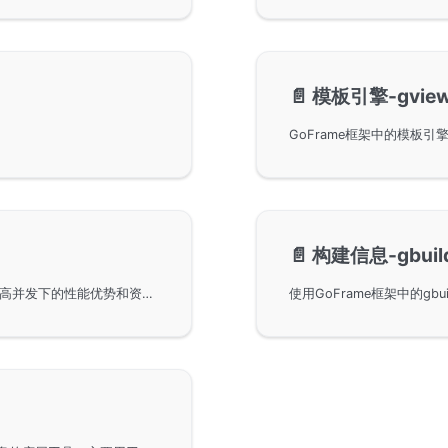
📄️
模板引擎-gvie
📄️
构建信息-gbuil
Go语言中轻量级的协程管理工具grpool，讨论其在高并发下的性能优势和资源复用。通过池化技术，对大量goroutine进行管理，以降低内存占用和优化全局调度，适用于异步任务和内存使用率要求高的场景。