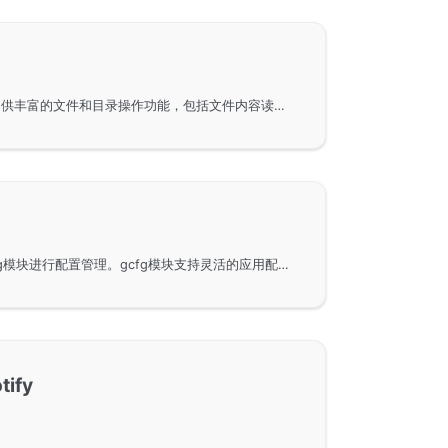
gfile组件为GoFrame框架提供丰富的文件和目录操作功能，包括文件内容读取、缓存机制、文件复制与移动、目录扫描及文件权限设置等。支持灵活的路径操作与内容替换，优化文件管理与处理效率，是开发者进行文件操作的优选库。
使用GoFrame框架中的gcfg模块进行配置管理。gcfg模块支持灵活的应用配置和系统配置，帮助开发者更加高效地管理和组织配置文件，确保应用程序的稳定性与灵活性。
ify