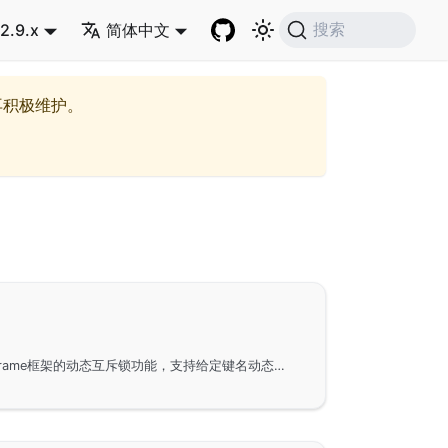
2.9.x
简体中文
搜索
再积极维护。
内存锁模块提供了基于GoFrame框架的动态互斥锁功能，支持给定键名动态生成锁，实现并发安全和TryLock特性。通过GoFrame提供的方法，可以方便地在需要动态创建大量互斥锁的场景中应用，如在多goroutine并发处理中有效管理锁，确保资源安全访问。