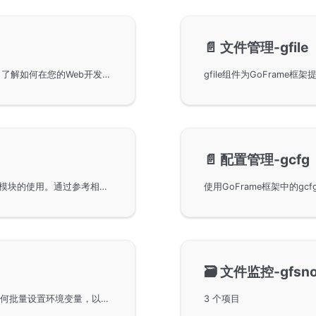
📄️
文件管理-gfile
通过GoFrame框架中的gcache模块实现缓存管理。了解如何在您的Web开发项目中使用该模块以提高性能和效率，并获取有关缓存策略、配置和最佳实践的深入指导。
📄️
配置管理-gcfg
GoFrame框架中的资源管理技巧，详细讨论了gres模块的使用。通过参考相关核心组件文档，用户可以优化站点资源管理，提高网站整体性能和表现。
🗃️
文件监控-gfsnot
GoFrame框架中的genv环境变量管理组件，包括如何批量设置环境变量，以及如何通过命令行选项获取环境变量。当某个环境变量不存在时，支持从命令行选项读取。此外，还涵盖了环境变量的添加、删除、及其命名转换规则等内容。
3 个项目