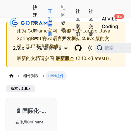
快
社
开
社
社
速
区
发
区
区
AI Vibe
开
教
手
案
交
Coding
始
程
此为
GoFrame官网 - 类似PHP-Laravel,Java-
册
例
流
SpringBoot的Go语言开发框架
2.9.x
版的文
档，现已不再积极维护。
2.9.x
简体中文
搜索
最新的文档请参阅
最新版本
(
2.10.x(Latest)
)。
组件列表
I18N组件
版本：2.9.x
📄️
国际化-gi18n
在使用GoFrame框架构建网站时，我们提供了强大的国际化支持模块gi18n，旨在简化Web应用程序的多语言实现。通过这种方式，开发者能够更高效地满足全球用户的语言需求，提高用户体验和产品的可接受度。