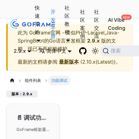
快
社
开
社
社
速
区
发
区
区
AI Vibe
开
教
手
案
交
Coding
始
程
此为
GoFrame官网 - 类似PHP-Laravel,Java-
册
例
流
SpringBoot的Go语言开发框架
2.9.x
版的文
档，现已不再积极维护。
2.9.x
简体中文
搜索
最新的文档请参阅
最新版本
(
2.10.x(Latest)
)。
组件列表
功能调试
版本：2.9.x
📄️
调试功能-gdebug
GoFrame框架通过gdebug组件提供了丰富的调试功能，适用于开发环境中堆栈和调用链的分析。虽然调试方法与性能效率相关性不强，但可以帮助开发者更好地了解代码执行路径和调用信息。