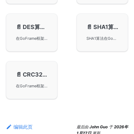
📄️
DES算法-gdes
📄️
SHA1算法-gsha1
在GoFrame框架中使用DES算法的方式，展示了如何通过gdes包实现加密操作。通过链接至官方接口文档以便开发者获取更多技术细节。在包中支持两种补位方式，并对三倍长DES算法的密钥使用进行了特殊说明，以确保数据安全性。
SHA1算法在GoFrame框架中的使用，提供了具体的导入包方法和相关接口文档链接，帮助用户在使用Go语言进行加密和数据安全时有效应用SHA1算法。
📄️
CRC32算法-gcrc32
在GoFrame框架中使用CRC32算法进行数据校验与加密，包括导入库的方式和相关接口文档链接，帮助开发者有效利用gcrc32模块进行数据完整性验证。
编辑此页
最后
由
John Guo
于
2026年
1月27日
更新