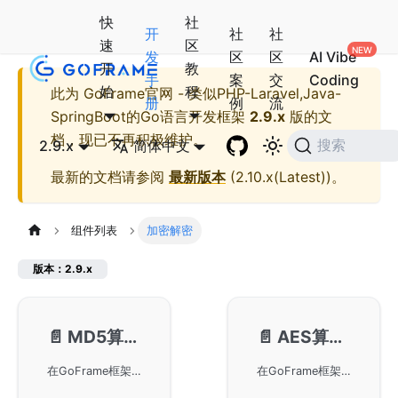
快
社
开
社
社
速
区
发
区
区
AI Vibe
开
教
手
案
交
Coding
始
程
此为
GoFrame官网 - 类似PHP-Laravel,Java-
册
例
流
SpringBoot的Go语言开发框架
2.9.x
版的文
档，现已不再积极维护。
2.9.x
简体中文
搜索
最新的文档请参阅
最新版本
(
2.10.x(Latest)
)。
组件列表
加密解密
版本：2.9.x
📄️
MD5算法-gmd5
📄️
AES算法-gaes
在GoFrame框架中使用MD5算法，通过导入gmd5库进行数据加密。MD5是一种常用的哈希函数，用于保证数据的完整性和安全性。在GoFrame中可以方便地对数据进行MD5加密，实现简单且高效的数据安全保护。
在GoFrame框架中使用AES算法进行数据加解密。通过引入go包以及调用相关功能函数，用户可以实现安全的数据传输和存储。特别注意在加解密过程中如果数据经过其他编码如base64，则需要准确解码和编码，以确保数据的完整性和安全性。