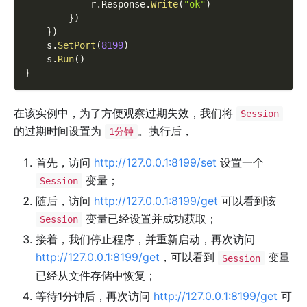
            r
.
Response
.
Write
(
"ok"
)
}
)
}
)
    s
.
SetPort
(
8199
)
    s
.
Run
(
)
}
在该实例中，为了方便观察过期失效，我们将
Session
的过期时间设置为
。执行后，
1分钟
首先，访问
http://127.0.0.1:8199/set
设置一个
变量；
Session
随后，访问
http://127.0.0.1:8199/get
可以看到该
变量已经设置并成功获取；
Session
接着，我们停止程序，并重新启动，再次访问
http://127.0.0.1:8199/get
，可以看到
变量
Session
已经从文件存储中恢复；
等待1分钟后，再次访问
http://127.0.0.1:8199/get
可