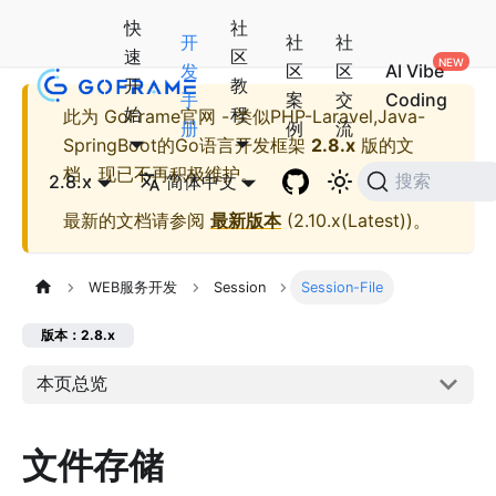
快
社
开
社
社
速
区
发
区
区
AI Vibe
开
教
手
案
交
Coding
始
程
此为
GoFrame官网 - 类似PHP-Laravel,Java-
册
例
流
SpringBoot的Go语言开发框架
2.8.x
版的文
档，现已不再积极维护。
2.8.x
简体中文
搜索
最新的文档请参阅
最新版本
(
2.10.x(Latest)
)。
WEB服务开发
Session
Session-File
版本：2.8.x
本页总览
文件存储