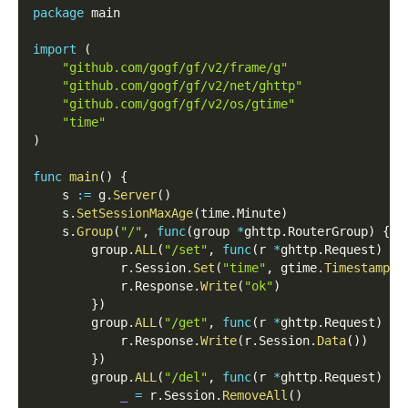
package
 main
import
(
"github.com/gogf/gf/v2/frame/g"
"github.com/gogf/gf/v2/net/ghttp"
"github.com/gogf/gf/v2/os/gtime"
"time"
)
func
main
(
)
{
    s 
:=
 g
.
Server
(
)
    s
.
SetSessionMaxAge
(
time
.
Minute
)
    s
.
Group
(
"/"
,
func
(
group 
*
ghttp
.
RouterGroup
)
{
        group
.
ALL
(
"/set"
,
func
(
r 
*
ghttp
.
Request
)
{
            r
.
Session
.
Set
(
"time"
,
 gtime
.
Timestamp
(
)
            r
.
Response
.
Write
(
"ok"
)
}
)
        group
.
ALL
(
"/get"
,
func
(
r 
*
ghttp
.
Request
)
{
            r
.
Response
.
Write
(
r
.
Session
.
Data
(
)
)
}
)
        group
.
ALL
(
"/del"
,
func
(
r 
*
ghttp
.
Request
)
{
_
=
 r
.
Session
.
RemoveAll
(
)