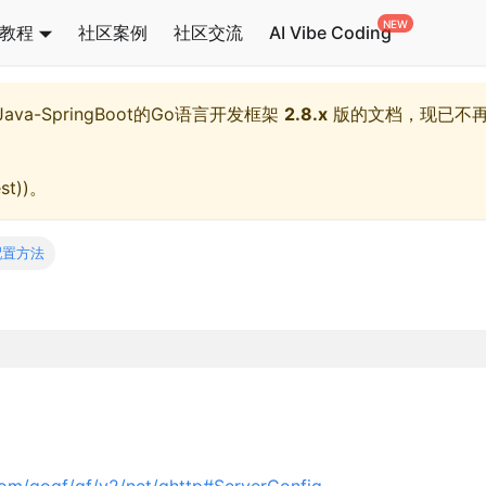
教程
社区案例
社区交流
AI Vibe Coding
l,Java-SpringBoot的Go语言开发框架
2.8.x
版的文档，现已不
st)
)。
配置方法
com/gogf/gf/v2/net/ghttp#ServerConfig