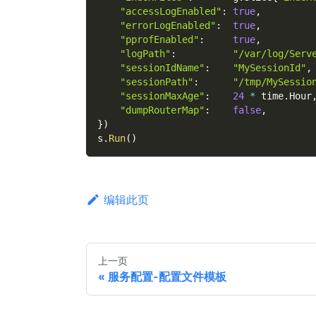
"accessLogEnabled"
:
true
,
"errorLogEnabled"
:
true
,
"pprofEnabled"
:
true
,
"logPath"
:
"/var/log/Serv
"sessionIdName"
:
"MySessionId"
,
"sessionPath"
:
"/tmp/MySessio
"sessionMaxAge"
:
24
*
 time
.
Hour
"dumpRouterMap"
:
false
,
}
)
s
.
Run
(
)
编辑此页
上一页
服务配置-配置文件模板