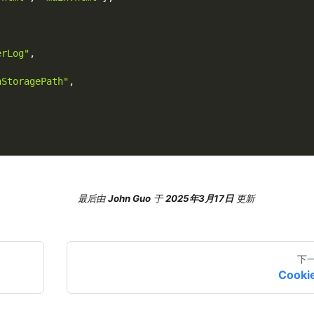
erLog"
,
nStoragePath"
,
,
最后
由
John Guo
于
2025年3月17日
更新
下
Cooki