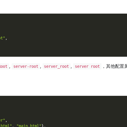
ot"
,
,
,
,
，其他配置
Root
server-root
server_root
server root
er"
,
.html"
,
"main.html"
}
,