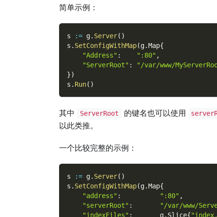
简单示例：
s 
:=
 g
.
Server
(
)
s
.
SetConfigWithMap
(
g
.
Map
{
"Address"
:
":80"
,
"ServerRoot"
:
"/var/www/MyServerRo
}
)
s
.
Run
(
)
其中
的键名也可以使用
ServerRoot
server
以此类推。
一个比较完整的示例：
s 
:=
 g
.
Server
(
)
s
.
SetConfigWithMap
(
g
.
Map
{
"address"
:
":80"
,
"serverRoot"
:
"/var/www/Serv
"indexFiles"
:
       g
.
Slice
{
"index