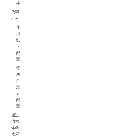
接
代码
示例
使
用
默
认
配
置
使
用
自
定
义
配
置
通过
请求
体验
效果