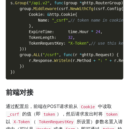
s
.
Group
(
"/api.v2"
,
func
(
group 
*
ghttp
.
RouterGroup
)
{
    group
.
Middleware
(
csrf
.
NewWithCfg
(
csrf
.
Config
{
        Cookie
:
&
http
.
Cookie
{
            Name
:
"_csrf"
,
// token name in cookie
}
,
        ExpireTime
:
      time
.
Hour 
*
24
,
        TokenLength
:
32
,
        TokenRequestKey
:
"X-Token"
,
// use this key 
}
)
)
    group
.
ALL
(
"/csrf"
,
func
(
r 
*
ghttp
.
Request
)
{
        r
.
Response
.
Writeln
(
r
.
Method 
+
": "
+
 r
.
Requ
}
)
}
)
前端对接
通过配置后，前端在POST请求前从
中读取
Cookie
的值（即
），然后请求发出时将
_csrf
token
token
以
（
所设置）参数名置入请
X-Token
TokenRequestKey
求中（可以是
或者
）即可通过
校