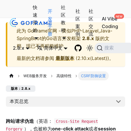
快
社
开
社
社
速
区
发
区
区
AI Vibe
开
教
手
案
交
Coding
始
程
此为
GoFrame官网 - 类似PHP-Laravel,Java-
册
例
流
SpringBoot的Go语言开发框架
2.8.x
版的文
档，现已不再积极维护。
2.8.x
简体中文
搜索
最新的文档请参阅
最新版本
(
2.10.x(Latest)
)。
WEB服务开发
高级特性
CSRF防御设置
版本：2.8.x
本页总览
跨站请求伪造
（英语：
Cross-Site Request
），也被称为
one-click attack
或者
session
Forgery