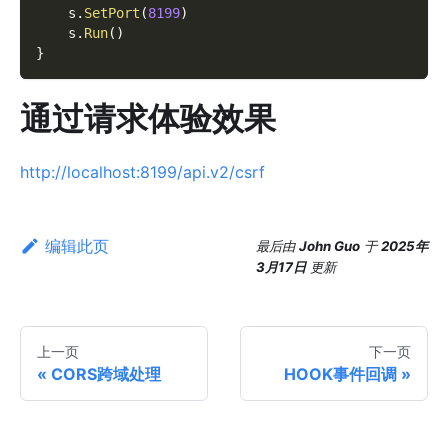
    s
.
SetPort
(
8199
)
    s
.
Run
(
)
}
通过请求体验效果
http://localhost:8199/api.v2/csrf
编辑此页
最后
由
John Guo
于
2025年
3月17日
更新
上一页
下一页
CORS跨域处理
HOOK事件回调