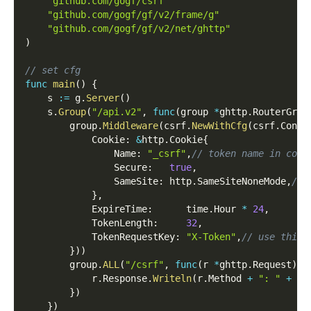
"github.com/gogf/csrf"
"github.com/gogf/gf/v2/frame/g"
"github.com/gogf/gf/v2/net/ghttp"
)
// set cfg
func
main
(
)
{
    s 
:=
 g
.
Server
(
)
    s
.
Group
(
"/api.v2"
,
func
(
group 
*
ghttp
.
RouterGrou
        group
.
Middleware
(
csrf
.
NewWithCfg
(
csrf
.
Confi
            Cookie
:
&
http
.
Cookie
{
                Name
:
"_csrf"
,
// token name in cook
                Secure
:
true
,
                SameSite
:
 http
.
SameSiteNoneMode
,
// 
}
,
            ExpireTime
:
      time
.
Hour 
*
24
,
            TokenLength
:
32
,
            TokenRequestKey
:
"X-Token"
,
// use this 
}
)
)
        group
.
ALL
(
"/csrf"
,
func
(
r 
*
ghttp
.
Request
)
{
            r
.
Response
.
Writeln
(
r
.
Method 
+
": "
+
 r
.
}
)
}
)