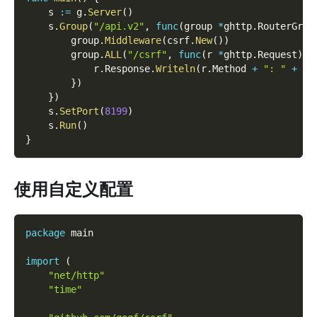
    s 
:=
 g
.
Server
(
)
    s
.
Group
(
"/api.v2"
,
func
(
group 
*
ghttp
.
RouterGrou
        group
.
Middleware
(
csrf
.
New
(
)
)
        group
.
ALL
(
"/csrf"
,
func
(
r 
*
ghttp
.
Request
)
{
            r
.
Response
.
Writeln
(
r
.
Method 
+
": "
+
 r
.
}
)
}
)
    s
.
SetPort
(
8199
)
    s
.
Run
(
)
}
使用自定义配置
package
 main
import
(
"net/http"
"time"