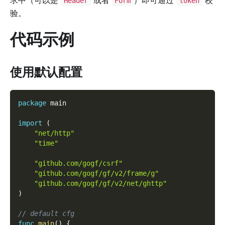
Header
Form
token
验。
代码示例
使用默认配置
package
 main
import
(
"net/http"
"time"
"github.com/gogf/csrf"
"github.com/gogf/gf/v2/frame/g"
"github.com/gogf/gf/v2/net/ghttp"
)
// default cfg
func
main
(
)
{