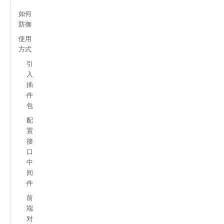
如何
防御
使用
方式
引
入
插
件
包
配
置
接
口
中
间
件
前
端
对