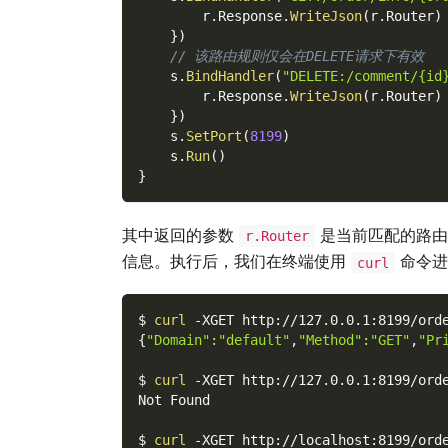
        r
.
Response
.
WriteJson
(
r
.
Router
)
}
)
// 该路由规则仅会在DELETE请求下有效
    s
.
BindHandler
(
"DELETE:/comment/{id
        r
.
Response
.
WriteJson
(
r
.
Router
)
}
)
    s
.
SetPort
(
8199
)
    s
.
Run
(
)
}
其中返回的参数
是当前匹配的路由
r.Router
信息。执行后，我们在终端使用
命令进
curl
$ 
curl
-XGET
 http://127.0.0.1:8199/ord
{
"Domain"
:
"default"
,
"Method"
:
"GET"
,
"Pr
$ 
curl
-XGET
 http://127.0.0.1:8199/ord
Not Found
$ 
curl
-XGET
 http://localhost:8199/ord