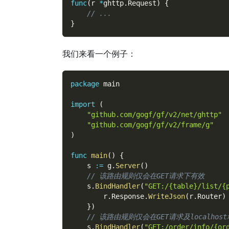
func
(
r 
*
ghttp
.
Request
)
{
// ...
}
我们来看一个例子：
package
 main
import
(
"github.com/gogf/gf/v2/net/ghttp"
"github.com/gogf/gf/v2/frame/g"
)
func
main
(
)
{
    s 
:=
 g
.
Server
(
)
// 该路由规则仅会在GET请求下有效
    s
.
BindHandler
(
"GET:/{table}/list/{
        r
.
Response
.
WriteJson
(
r
.
Router
)
}
)
// 该路由规则仅会在GET请求及localhos
    s
.
BindHandler
(
"GET:/order/info/{or