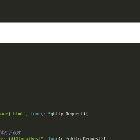
page}.html"
,
func
(
r 
*
ghttp
.
Request
)
{
t域名下有效
der_id}@localhost"
,
func
(
r 
*
ghttp
.
Request
)
{