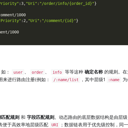
Priority"
:3,
"Uri"
:
"/order/info/{order_id}"
}
comment/1000
"Priority"
:2,
"Uri"
:
"/comment/{id}"
}
ment/1000
，如：
、
、
等等这种
确定名称
的规则。在
user
order
info
用来进行路由注册(例如：
，其中层级1
为
/:name/list
:name
糊匹配规则
和
字段匹配规则
。动态路由的底层数据结构是由层
表便于高效率地层级匹配
；数据链表用于优先级控制，同
URI