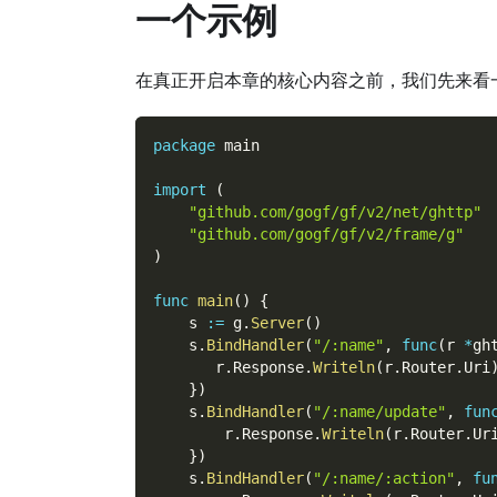
一个示例
在真正开启本章的核心内容之前，我们先来看
package
 main
import
(
"github.com/gogf/gf/v2/net/ghttp"
"github.com/gogf/gf/v2/frame/g"
)
func
main
(
)
{
    s 
:=
 g
.
Server
(
)
    s
.
BindHandler
(
"/:name"
,
func
(
r 
*
gh
       r
.
Response
.
Writeln
(
r
.
Router
.
Uri
}
)
    s
.
BindHandler
(
"/:name/update"
,
fun
        r
.
Response
.
Writeln
(
r
.
Router
.
Ur
}
)
    s
.
BindHandler
(
"/:name/:action"
,
fu