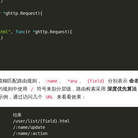
i
)
r 
*
ghttp
.
Request
)
{
)
html"
,
func
(
r 
*
ghttp
.
Request
)
{
i
)
模糊匹配路由规则，
、
、
分别表示
命
:name
*any
{field}
的规则中使用
符号来划分层级，路由检索采用
深度优先算法
/
示例，通过访问几个
来看看效果：
URL
       结果
      /user/list/{field}.html
      /:name/update
      /:name/:action