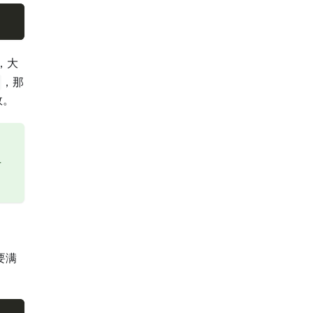
，大
，那
效。
后
要满