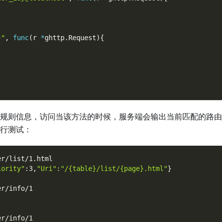
}"
,
func
(
r 
*
ghttp
.
Request
)
{
规则信息，访问当该方法的时候，服务端会输出当前匹配的路由
行测试：
er/list/1.html
iority"
:3,
"Uri"
:
"/{table}/list/{page}.html"
}
er/info/1
er/info/1