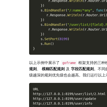
        r
.
Response
.
Writeln
(
r
.
Router
.
Ur
}
)
    s
.
BindHandler
(
"/:name/*any"
,
func
(
       r
.
Response
.
Writeln
(
r
.
Router
.
Uri
}
)
    s
.
BindHandler
(
"/user/list/{field}.
        r
.
Response
.
Writeln
(
r
.
Router
.
Ur
}
)
    s
.
SetPort
(
8199
)
    s
.
Run
(
)
}
以上示例中展示了
框架支持的三种
goframe
规则
、
模糊匹配规则
及
字段匹配规则
。不同
级越深的规则优先级也会越高。我们运行以上
URL                                  
http://127.0.0.1:8199/user/list/2.html
http://127.0.0.1:8199/user/update     
http://127.0.0.1:8199/user/info       