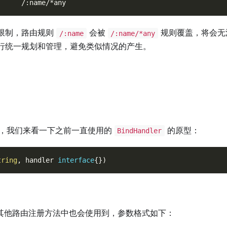
      /:name/*any
限制，路由规则
会被
规则覆盖，将会无
/:name
/:name/*any
行统一规划和管理，避免类似情况的产生。
，我们来看一下之前一直使用的
的原型：
BindHandler
tring
,
 handler 
interface
{
}
)
其他路由注册方法中也会使用到，参数格式如下：