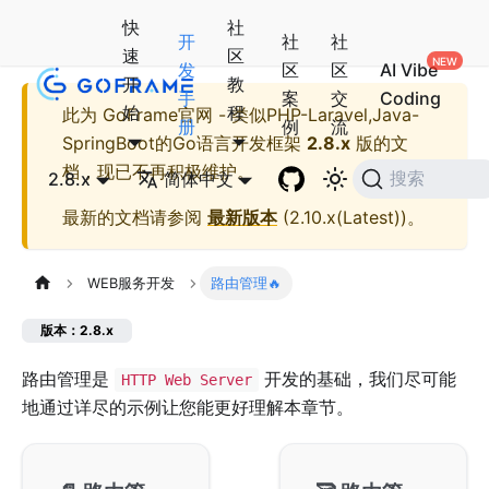
快
社
开
社
社
速
区
发
区
区
AI Vibe
开
教
手
案
交
Coding
始
程
此为
GoFrame官网 - 类似PHP-Laravel,Java-
册
例
流
SpringBoot的Go语言开发框架
2.8.x
版的文
档，现已不再积极维护。
2.8.x
简体中文
搜索
最新的文档请参阅
最新版本
(
2.10.x(Latest)
)。
WEB服务开发
路由管理🔥
版本：2.8.x
路由管理是
开发的基础，我们尽可能
HTTP Web Server
地通过详尽的示例让您能更好理解本章节。