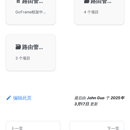
📄️
路由管理-路由规则
🗃️
路由管理-路由注册
GoFrame框架中强大的路由功能及其优化特性，包括命名匹配、模糊匹配和字段匹配等多种路由规则。通过示例代码展示如何使用这些规则管理和匹配不同的URL。此外，还详细讲解了如何利用精准匹配规则与动态匹配规则结合使用，以便更高效地控制路由优先级。
4 个项目
🗃️
路由管理-中间件/拦截器
3 个项目
编辑此页
最后
由
John Guo
于
2025年
3月17日
更新
上一页
下一页