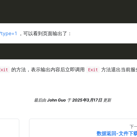
/?type=1
，可以看到页面输出了：
的方法，表示输出内容后立即调用
方法退出当前服
Exit
Exit
最后
由
John Guo
于
2025年3月17日
更新
下
数据返回-文件下