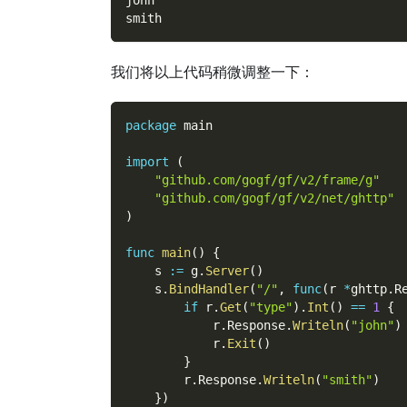
john
smith
我们将以上代码稍微调整一下：
package
 main
import
(
"github.com/gogf/gf/v2/frame/g"
"github.com/gogf/gf/v2/net/ghttp"
)
func
main
(
)
{
    s 
:=
 g
.
Server
(
)
    s
.
BindHandler
(
"/"
,
func
(
r 
*
ghttp
.
R
if
 r
.
Get
(
"type"
)
.
Int
(
)
==
1
{
            r
.
Response
.
Writeln
(
"john"
)
            r
.
Exit
(
)
}
        r
.
Response
.
Writeln
(
"smith"
)
}
)