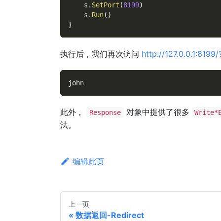
    s
.
SetPort
(
8199
)
    s
.
Run
(
)
}
执行后，我们再次访问
http://127.0.0.1:8199
john
此外，
对象中提供了很多
Response
Write*
法。
编辑此页
上一页
数据返回-Redirect