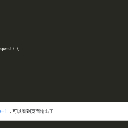
equest
)
{
pe=1
，可以看到页面输出了：