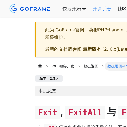
快速开始
开发手册
社区
此为
GoFrame官网 - 类似PHP-Larave
积极维护。
最新的文档请参阅
最新版本
(
2.10.x(Late
WEB服务开发
数据返回
数据返回-Ex
版本：2.8.x
本页总览
,
与
Exit
ExitAll
E
: 仅退出当前执行的逻辑方法，不