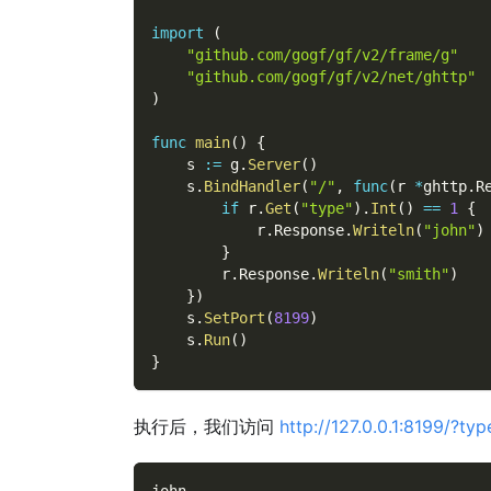
import
(
"github.com/gogf/gf/v2/frame/g"
"github.com/gogf/gf/v2/net/ghttp"
)
func
main
(
)
{
    s 
:=
 g
.
Server
(
)
    s
.
BindHandler
(
"/"
,
func
(
r 
*
ghttp
.
R
if
 r
.
Get
(
"type"
)
.
Int
(
)
==
1
{
            r
.
Response
.
Writeln
(
"john"
)
}
        r
.
Response
.
Writeln
(
"smith"
)
}
)
    s
.
SetPort
(
8199
)
    s
.
Run
(
)
}
执行后，我们访问
http://127.0.0.1:8199/?ty