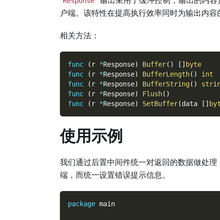
Response
户端。该特性在提高执行效率同时为输出内容
相关方法：
func
(
r 
*
Response
)
Buffer
(
)
[
]
byte
func
(
r 
*
Response
)
BufferLength
(
)
int
func
(
r 
*
Response
)
BufferString
(
)
stri
func
(
r 
*
Response
)
Flush
(
)
func
(
r 
*
Response
)
SetBuffer
(
data 
[
]
by
使用示例
我们通过后置中间件统一对返回的数据做处理
端，而统一设置错误提示信息。
package
 main