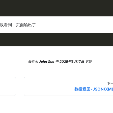
以看到，页面输出了：
最后
由
John Guo
于
2025年3月17日
更新
下
数据返回-JSON/XM