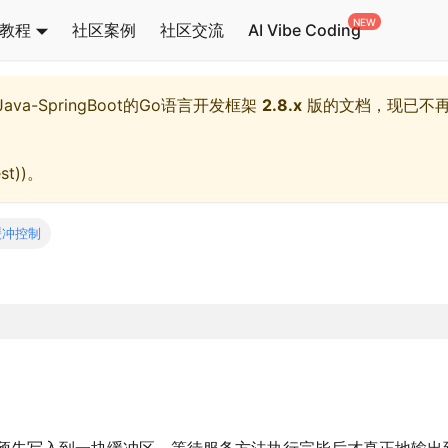
教程
社区案例
社区交流
AI Vibe Coding
l,Java-SpringBoot的Go语言开发框架
2.8.x
版的文档，现已不
st)
)。
缓冲控制
预先写入到一块缓冲区，等待服务方法执行完毕后才真正地输出