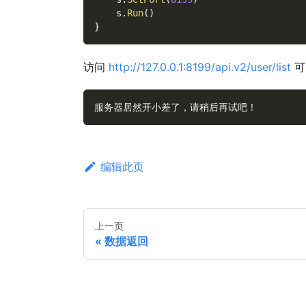
    s
.
Run
(
)
}
访问
http://127.0.0.1:8199/api.v2/user/list
可
服务器居然开小差了，请稍后再试吧！
编辑此页
上一页
数据返回