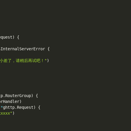
equest
)
{
sInternalServerError 
{
小差了，请稍后再试吧！"
)
tp
.
RouterGroup
)
{
orHandler
)
 
*
ghttp
.
Request
)
{
xxxxx"
)