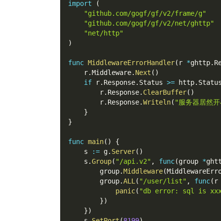
import
(
"github.com/gogf/gf/v2/frame/g"
"github.com/gogf/gf/v2/net/ghttp"
"net/http"
)
func
MiddlewareErrorHandler
(
r 
*
ghttp
.
R
    r
.
Middleware
.
Next
(
)
if
 r
.
Response
.
Status 
>=
 http
.
Statu
        r
.
Response
.
ClearBuffer
(
)
        r
.
Response
.
Writeln
(
"服务器居然开
}
}
func
main
(
)
{
    s 
:=
 g
.
Server
(
)
    s
.
Group
(
"/api.v2"
,
func
(
group 
*
ght
        group
.
Middleware
(
MiddlewareErr
        group
.
ALL
(
"/user/list"
,
func
(
r
panic
(
"db error: sql is xx
}
)
}
)
    s
.
SetPort
(
8199
)