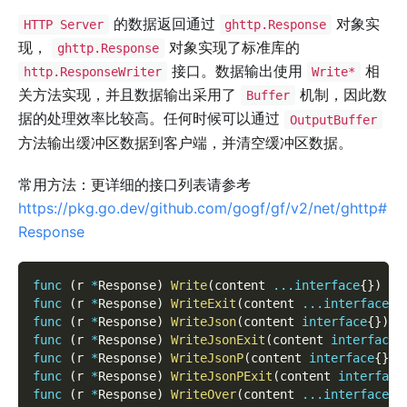
的数据返回通过
对象实
HTTP Server
ghttp.Response
现，
对象实现了标准库的
ghttp.Response
接口。数据输出使用
相
http.ResponseWriter
Write*
关方法实现，并且数据输出采用了
机制，因此数
Buffer
据的处理效率比较高。任何时候可以通过
OutputBuffer
方法输出缓冲区数据到客户端，并清空缓冲区数据。
常用方法：更详细的接口列表请参考
https://pkg.go.dev/github.com/gogf/gf/v2/net/ghttp#
Response
func
(
r 
*
Response
)
Write
(
content 
...
interface
{
}
)
func
(
r 
*
Response
)
WriteExit
(
content 
...
interface
{
}
func
(
r 
*
Response
)
WriteJson
(
content 
interface
{
}
)
e
func
(
r 
*
Response
)
WriteJsonExit
(
content 
interface
{
func
(
r 
*
Response
)
WriteJsonP
(
content 
interface
{
}
)
func
(
r 
*
Response
)
WriteJsonPExit
(
content 
interface
func
(
r 
*
Response
)
WriteOver
(
content 
...
interface
{
}