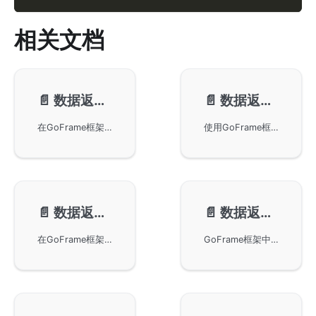
相关文档
📄️
数据返回-缓冲控制
📄️
数据返回-JSON/XML
在GoFrame框架中如何实现数据返回的缓冲控制。通过使用缓冲区可以提高执行效率并提供更灵活的输出控制。示例代码展示了如何通过中间件统一处理返回数据，避免错误信息直接暴露给客户端，并提供自定义的错误信息提示。
使用GoFrame框架的Response对象实现数据返回功能，支持JSON和XML格式输出。通过WriteJson、WriteXml等方法，可以轻松实现内容输出。示例代码展示了如何使用GoFrame构建HTTP服务器，并提供支持JSONP协议的实现方式。
📄️
数据返回-Redirect
📄️
数据返回-Exit控制
在GoFrame框架中使用RedirectTo和RedirectBack方法实现页面跳转功能。通过Location Header实现页面之间的跳转，包括跳转到指定地址和返回到上一页面。本示例演示了如何在本地服务中设置页面重定向，帮助开发者理解HTTP地址处理及Referer Header的应用。
GoFrame框架中的数据返回控制方法，包括Exit、ExitAll和ExitHook。Exit用于退出当前执行的逻辑方法，而ExitAll会强行中断当前执行流程，非常适用于权限控制。ExitHook用于当路由匹配到多个HOOK方法时，控制其执行顺序。这些方法在服务函数和HOOK事件回调函数中有效，并通过极少的运行时开销来提高易用性。