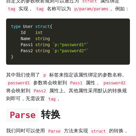
自定义的参数映射规则可以通过为
属性绑定
struct
实现，
名称可以为
。例如：
tag
tag
p/param/params
type
 User 
struct
{
    Id    
int
    Name  
string
    Pass1 
string
`p:"password1"`
    Pass2 
string
`p:"password2"`
}
其中我们使用了
标签来指定该属性绑定的参数名称。
p
参数将会映射到
属性，
password1
Pass1
password2
将会映射到
属性上。其他属性采用默认的转换规
Pass2
则即可，无需设置
。
tag
转换
Parse
我们同时可以使用
方法来实现
的转换，
Parse
struct