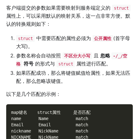
客户端提交的参数如果需要映射到服务端定义的
struct
属性上，可以采用默认的映射关系，这一点非常方便。默
认的转换规则如下：
中需要匹配的属性必须为
(首字母
struct
公开属性
大写)。
参数名称会自动按照
且
忽略
不区分大小写
-/_/空
符号
的形式与
属性进行匹配。
格
struct
如果匹配成功，那么将键值赋值给属性，如果无法匹
配，那么忽略该键值。
以下是几个匹配的示例：
map键名    struct属性     是否匹配
name       Name           match
Email      Email          match
nickname   NickName       match
NICKNAME   NickName       match