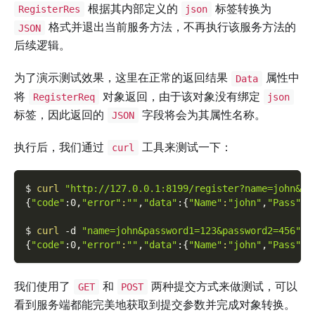
根据其内部定义的
标签转换为
RegisterRes
json
格式并退出当前服务方法，不再执行该服务方法的
JSON
后续逻辑。
为了演示测试效果，这里在正常的返回结果
属性中
Data
将
对象返回，由于该对象没有绑定
RegisterReq
json
标签，因此返回的
字段将会为其属性名称。
JSON
执行后，我们通过
工具来测试一下：
curl
$ 
curl
"http://127.0.0.1:8199/register?name=john&pa
{
"code"
:0,
"error"
:
""
,
"data"
:
{
"Name"
:
"john"
,
"Pass"
:
"
$ 
curl
-d
"name=john&password1=123&password2=456"
-
{
"code"
:0,
"error"
:
""
,
"data"
:
{
"Name"
:
"john"
,
"Pass"
:
"
我们使用了
和
两种提交方式来做测试，可以
GET
POST
看到服务端都能完美地获取到提交参数并完成对象转换。