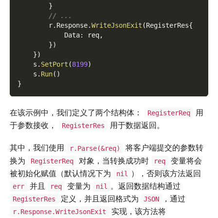
}
// ...
        r
.
Response
.
WriteJsonExit
(
RegisterRes
{
            Data
:
 req
,
}
)
}
)
    s
.
SetPort
(
8199
)
    s
.
Run
(
)
}
在该示例中，我们定义了两个结构体：
用
RegisterReq
于参数接收，
用于数据返回。
RegisterRes
其中，我们使用
将客户端提交的参数转
r.Parse(&req)
换为
对象，当转换成功时
变量将会
RegisterReq
req
被初始化赋值（默认情况下为
），否则该方法返回
nil
并且
变量为
。返回数据结构通过
err
req
nil
定义，并且返回格式为
，通过
RegisterRes
JSON
实现，该方法将
r.Response.WriteJsonExit