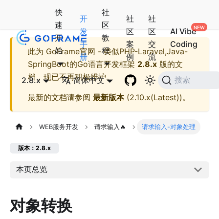
快
社
开
社
社
速
区
发
区
区
AI Vibe
开
教
手
案
交
Coding
始
程
此为
GoFrame官网 - 类似PHP-Laravel,Java-
册
例
流
SpringBoot的Go语言开发框架
2.8.x
版的文
档，现已不再积极维护。
2.8.x
简体中文
搜索
最新的文档请参阅
最新版本
(
2.10.x(Latest)
)。
WEB服务开发
请求输入🔥
请求输入-对象处理
版本：2.8.x
本页总览
对象转换