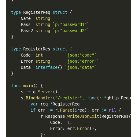
)
type
 RegisterReq 
struct
{
    Name  
string
    Pass  
string
`p:"password1"`
    Pass2 
string
`p:"password2"`
}
type
 RegisterRes 
struct
{
    Code  
int
`json:"code"`
    Error 
string
`json:"error"`
    Data  
interface
{
}
`json:"data"`
}
func
main
(
)
{
    s 
:=
 g
.
Server
(
)
    s
.
BindHandler
(
"/register"
,
func
(
r 
*
ghttp
.
Reques
var
 req 
*
RegisterReq
if
 err 
:=
 r
.
Parse
(
&
req
)
;
 err 
!=
nil
{
            r
.
Response
.
WriteJsonExit
(
RegisterRes
{
                Code
:
1
,
                Error
:
 err
.
Error
(
)
,
}
)