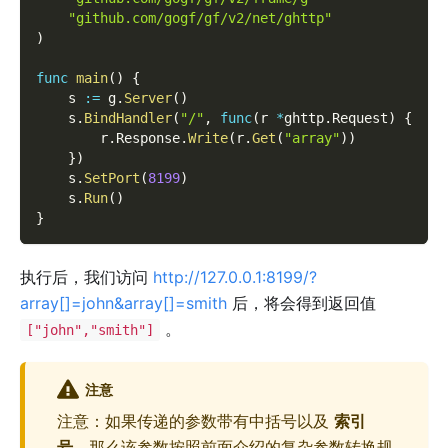
"github.com/gogf/gf/v2/net/ghttp"
)
func
main
(
)
{
    s 
:=
 g
.
Server
(
)
    s
.
BindHandler
(
"/"
,
func
(
r 
*
ghttp
.
Request
)
{
        r
.
Response
.
Write
(
r
.
Get
(
"array"
)
)
}
)
    s
.
SetPort
(
8199
)
    s
.
Run
(
)
}
执行后，我们访问
http://127.0.0.1:8199/?
array[]=john&array[]=smith
后，将会得到返回值
。
["john","smith"]
注意
注意：如果传递的参数带有中括号以及
索引
号
，那么该参数按照前面介绍的复杂参数转换规