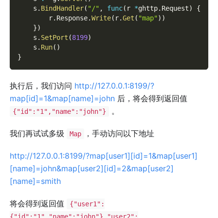
    s
.
BindHandler
(
"/"
,
func
(
r 
*
ghttp
.
Request
)
{
        r
.
Response
.
Write
(
r
.
Get
(
"map"
)
)
}
)
    s
.
SetPort
(
8199
)
    s
.
Run
(
)
}
执行后，我们访问
http://127.0.0.1:8199/?
map[id]=1&map[name]=john
后，将会得到返回值
。
{"id":"1","name":"john"}
我们再试试多级
，手动访问以下地址
Map
http://127.0.0.1:8199/?map[user1][id]=1&map[user1]
[name]=john&map[user2][id]=2&map[user2]
[name]=smith
将会得到返回值
{"user1":
{"id":"1","name":"john"},"user2":