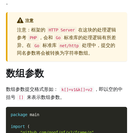
。
注意
注意：框架的
在这块的处理逻辑
HTTP Server
参考
，会和
标准库的处理逻辑有所差
PHP
Go
异。在
标准库
处理中，提交的
Go
net/http
同名参数将会被转换为字符串数组。
数组参数
数组参数提交格式形如：
，即以空的中
k[]=v1&k[]=v2
括号
来表示数组参数。
[]
package
 main
import
(
"github.com/gogf/gf/v2/frame/g"