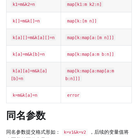
k1=m&k2=n
map[k1:m k2:n]
k[]=m&k[]=n
map[k:[m n]]
k[a][]=m&k[a][]=n
map[k:map[a:[m n]]]
k[a]=m&k[b]=n
map[k:map[a:m b:n]]
k[a][a]=m&k[a]
map[k:map[a:map[a:m
[b]=n
b:n]]]
k=m&k[a]=n
error
同名参数
同名参数提交格式形如：
，后续的变量值将
k=v1&k=v2