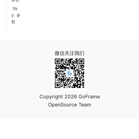
Ma
参
p
数
微信关注我们
Copyright 2026 GoFrame
OpenSource Team