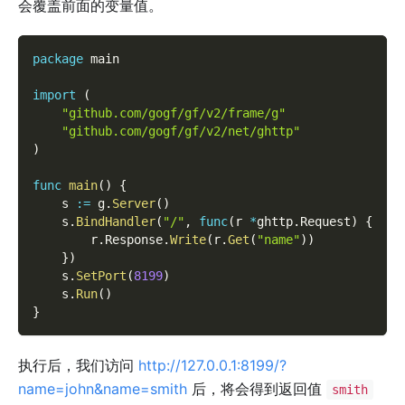
会覆盖前面的变量值。
package
 main
import
(
"github.com/gogf/gf/v2/frame/g"
"github.com/gogf/gf/v2/net/ghttp"
)
func
main
(
)
{
    s 
:=
 g
.
Server
(
)
    s
.
BindHandler
(
"/"
,
func
(
r 
*
ghttp
.
Request
)
{
        r
.
Response
.
Write
(
r
.
Get
(
"name"
)
)
}
)
    s
.
SetPort
(
8199
)
    s
.
Run
(
)
}
执行后，我们访问
http://127.0.0.1:8199/?
name=john&name=smith
后，将会得到返回值
smith