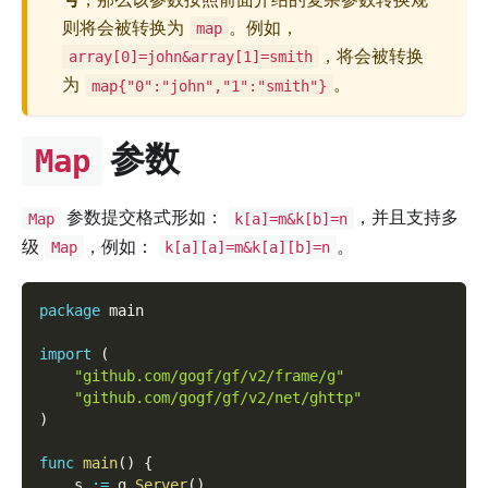
则将会被转换为
。例如，
map
，将会被转换
array[0]=john&array[1]=smith
为
。
map{"0":"john","1":"smith"}
参数
Map
参数提交格式形如：
，并且支持多
Map
k[a]=m&k[b]=n
级
，例如：
。
Map
k[a][a]=m&k[a][b]=n
package
 main
import
(
"github.com/gogf/gf/v2/frame/g"
"github.com/gogf/gf/v2/net/ghttp"
)
func
main
(
)
{
    s 
:=
 g
.
Server
(
)