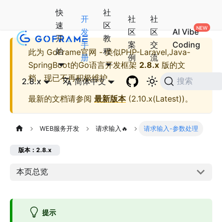
快
社
开
社
社
速
区
发
区
区
AI Vibe
开
教
手
案
交
Coding
始
程
此为
GoFrame官网 - 类似PHP-Laravel,Java-
册
例
流
SpringBoot的Go语言开发框架
2.8.x
版的文
档，现已不再积极维护。
2.8.x
简体中文
搜索
最新的文档请参阅
最新版本
(
2.10.x(Latest)
)。
WEB服务开发
请求输入🔥
请求输入-参数处理
版本：2.8.x
本页总览
提示