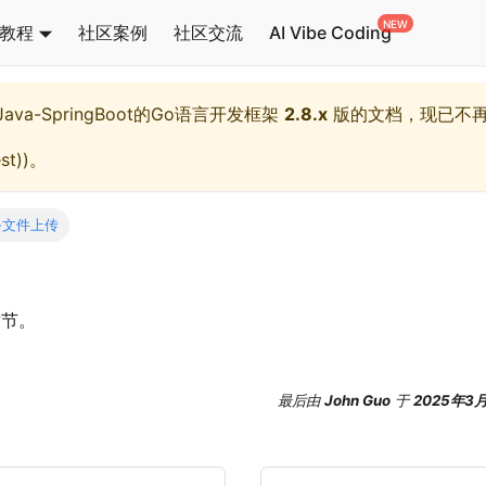
教程
社区案例
社区交流
AI Vibe Coding
l,Java-SpringBoot的Go语言开发框架
2.8.x
版的文档，现已不
st)
)。
-文件上传
节。
最后
由
John Guo
于
2025年3