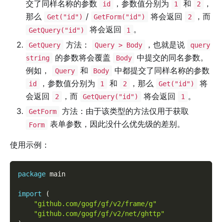
交了同样名称的参数
，参数值分别为
和
，
id
1
2
那么
/
将会返回
，而
Get("id")
GetForm("id")
2
将会返回
。
GetQuery("id")
1
方法：
，也就是说
GetQuery
Query > Body
query
的参数将会覆盖
中提交的同名参数。
string
Body
例如，
和
中都提交了同样名称的参数
Query
Body
，参数值分别为
和
，那么
将
id
1
2
Get("id")
会返回
，而
将会返回
。
2
GetQuery("id")
1
方法：由于该类型的方法仅用于获取
GetForm
表单参数，因此没什么优先级的差别。
Form
使用示例：
package
 main
import
(
"github.com/gogf/gf/v2/frame/g"
"github.com/gogf/gf/v2/net/ghttp"