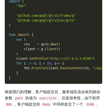
import
(
"fmt"
"github.com/gogf/gf/v2/frame/g"
"github.com/gogf/gf/v2/os/gctx"
)
func
main
(
)
{
var
(
        ctx    
=
 gctx
.
New
(
)
        client 
=
 g
.
Client
(
)
)
    client
.
SetPrefix
(
"http://127.0.0.1:8199"
)
for
 i 
:=
0
;
 i 
<
10
;
 i
++
{
        fmt
.
Println
(
client
.
PostContent
(
ctx
,
"/api/v
}
}
根据我们的理解，客户端提交后，服务端应该会收到路由
参数
的值为
。但是很奇怪，由于程序
path
user/info
，客户端提交的
中同样提交了一个
，
BUG
Body
JSON