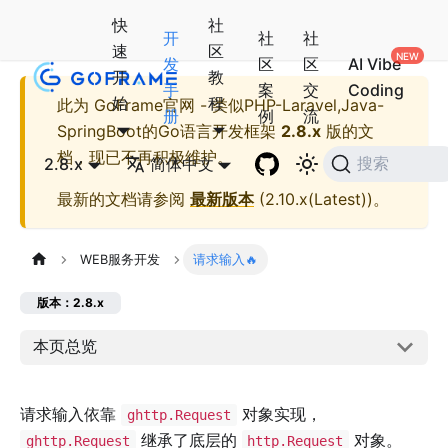
快
社
开
社
社
速
区
发
区
区
AI Vibe
开
教
手
案
交
Coding
始
程
此为
GoFrame官网 - 类似PHP-Laravel,Java-
册
例
流
SpringBoot的Go语言开发框架
2.8.x
版的文
档，现已不再积极维护。
2.8.x
简体中文
搜索
最新的文档请参阅
最新版本
(
2.10.x(Latest)
)。
WEB服务开发
请求输入🔥
版本：2.8.x
本页总览
请求输入依靠
对象实现，
ghttp.Request
继承了底层的
对象。
ghttp.Request
http.Request