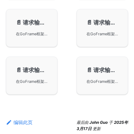
📄️
请求输入-默认值绑定
📄️
请求输入-自定义参数
在GoFrame框架中使用struct tag为请求输入对象的属性绑定默认值的功能。通过示例展示了如何定义参数对象并为其属性设置默认值，以及如何在服务端处理和验证请求参数。特别强调了在未提交参数时，默认值将生效，而在提交了参数（即使为空）的情况下，默认值将被忽略。同时提供了一些关于默认值参数绑定的注意事项建议。
在GoFrame框架中设置和获取自定义请求参数。自定义变量具有最高优先级，可覆盖客户端提交的参数，适用于请求流程中的变量共享。本教程还提供实际代码示例，展示如何在中间件中使用SetParam和GetParam方法来管理请求参数。
📄️
请求输入-Context
📄️
请求输入-文件上传
在GoFrame框架中使用Context对象处理请求流程中的上下文变量共享。通过提供必要的方法，开发者可以在请求开始时设置自定义变量，并在后续的处理中访问它们。此外，本文包含了如何集成第三方组件以增强功能的示例代码和详细步骤。
在GoFrame框架中实现文件上传的基本步骤和方法。借助HTTPClient章节提供的信息，开发者可以深入理解和掌握如何在应用程序中处理文件上传请求，以确保在实际应用中有效地管理文件数据。
编辑此页
最后
由
John Guo
于
2025年
3月17日
更新