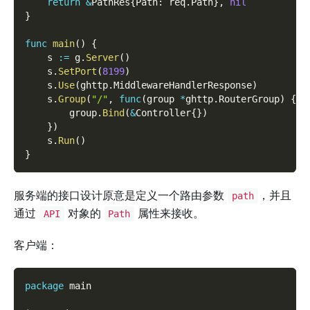
return
&
PathRes
{
Path
:
 req
.
Path
}
,
nil
}
func
main
(
)
{
    s 
:=
 g
.
Server
(
)
    s
.
SetPort
(
8199
)
    s
.
Use
(
ghttp
.
MiddlewareHandlerResponse
)
    s
.
Group
(
"/"
,
func
(
group 
*
ghttp
.
RouterGroup
)
{
        group
.
Bind
(
&
Controller
{
}
)
}
)
    s
.
Run
(
)
}
服务端的接口设计原意是定义一个路由参数
，并且
path
通过
对象的
属性来接收。
API
Path
客户端：
package
 main