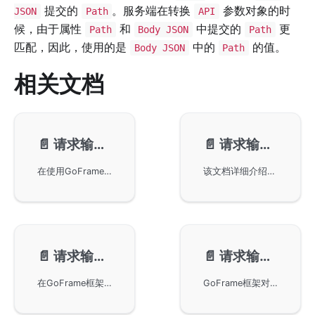
提交的
。服务端在转换
参数对象的时
JSON
Path
API
候，由于属性
和
中提交的
更
Path
Body JSON
Path
匹配，因此，使用的是
中的
的值。
Body JSON
Path
相关文档
📄️
请求输入-参数处理
📄️
请求输入-对象处理
在使用GoFrame框架构建的应用中，通过Query或Form参数实现复杂参数传递。文中详细阐述了同名参数、数组参数及Map参数的提交格式及其在服务端的解析方式，并给出相应的代码示例。建议在遇到复杂参数传递场景时，尽量使用JSON数据编码进行管理和维护。
该文档详细介绍了在使用GoFrame框架时如何处理请求输入的对象转换。通过将输入和输出定义为struct结构体对象，便于结构化参数的维护。文中介绍了默认和自定义的参数映射规则，以及如何通过Request对象的Parse方法进行便捷的对象转换和数据校验。
📄️
请求输入-请求校验
📄️
请求输入-JSON/XML
在GoFrame框架中通过v标签为结构体属性实现请求的输入校验。在示例中，我们讲解了如何使用gvalid模块进行校验，如何设置和解析注册请求的数据结构，以及在出现校验错误时如何处理，并展示了如何通过curl测试接口响应的数据和错误信息。此外，我们提供了不同版本的使用建议，以提高用户体验和代码的易用性。
GoFrame框架对JSON和XML数据格式的原生支持，详细描述了如何通过GoFrame框架的Request对象来处理客户端提交的数据格式，提高开发效率。文档中包括示例代码演示如何解析和验证提交的数据，以及如何进行数据格式转换，为开发者提供了便捷的数据获取和处理能力。