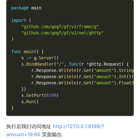
package
 main
import
(
"github.com/gogf/gf/v2/frame/g"
"github.com/gogf/gf/v2/net/ghttp"
)
func
main
(
)
{
    s 
:=
 g
.
Server
(
)
    s
.
BindHandler
(
"/"
,
func
(
r 
*
ghttp
.
Request
)
{
        r
.
Response
.
Writeln
(
r
.
Get
(
"amount"
)
.
String
(
)
        r
.
Response
.
Writeln
(
r
.
Get
(
"amount"
)
.
Int
(
)
)
        r
.
Response
.
Writeln
(
r
.
Get
(
"amount"
)
.
Float32
(
}
)
    s
.
SetPort
(
8199
)
    s
.
Run
(
)
}
执行后我们访问地址
http://127.0.0.1:8199/?
amount=19.66
页面输出