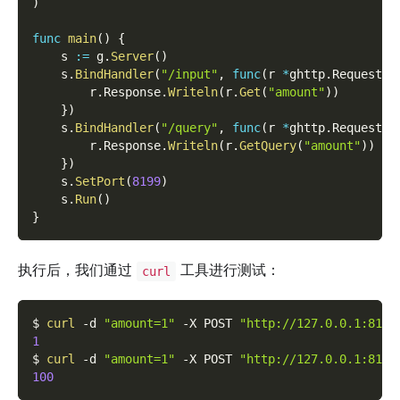
)
func
main
(
)
{
    s 
:=
 g
.
Server
(
)
    s
.
BindHandler
(
"/input"
,
func
(
r 
*
ghttp
.
Request
)
        r
.
Response
.
Writeln
(
r
.
Get
(
"amount"
)
)
}
)
    s
.
BindHandler
(
"/query"
,
func
(
r 
*
ghttp
.
Request
)
        r
.
Response
.
Writeln
(
r
.
GetQuery
(
"amount"
)
)
}
)
    s
.
SetPort
(
8199
)
    s
.
Run
(
)
}
执行后，我们通过
工具进行测试：
curl
$ 
curl
-d
"amount=1"
-X
 POST 
"http://127.0.0.1:8199
1
$ 
curl
-d
"amount=1"
-X
 POST 
"http://127.0.0.1:8199
100