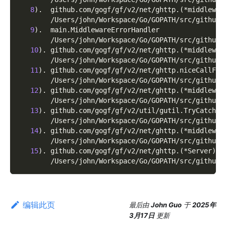
8
)
.  github.com/gogf/gf/v2/net/ghttp.
(
*middlewar
        /Users/john/Workspace/Go/GOPATH/src/github.
9
)
.  main.MiddlewareErrorHandler
        /Users/john/Workspace/Go/GOPATH/src/github.
10
)
. github.com/gogf/gf/v2/net/ghttp.
(
*middlewar
        /Users/john/Workspace/Go/GOPATH/src/github.
11
)
. github.com/gogf/gf/v2/net/ghttp.niceCallFun
        /Users/john/Workspace/Go/GOPATH/src/github.
12
)
. github.com/gogf/gf/v2/net/ghttp.
(
*middlewar
        /Users/john/Workspace/Go/GOPATH/src/github.
13
)
. github.com/gogf/gf/v2/util/gutil.TryCatch
        /Users/john/Workspace/Go/GOPATH/src/github.
14
)
. github.com/gogf/gf/v2/net/ghttp.
(
*middlewar
        /Users/john/Workspace/Go/GOPATH/src/github.
15
)
. github.com/gogf/gf/v2/net/ghttp.
(
*Server
)
.S
        /Users/john/Workspace/Go/GOPATH/src/github.
编辑此页
最后
由
John Guo
于
2025年
3月17日
更新