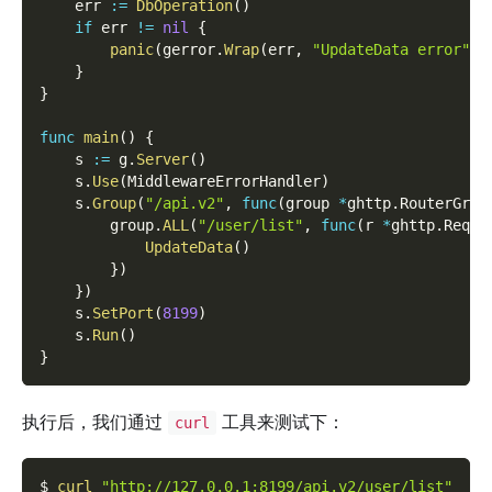
    err 
:=
DbOperation
(
)
if
 err 
!=
nil
{
panic
(
gerror
.
Wrap
(
err
,
"UpdateData error"
)
)
}
}
func
main
(
)
{
    s 
:=
 g
.
Server
(
)
    s
.
Use
(
MiddlewareErrorHandler
)
    s
.
Group
(
"/api.v2"
,
func
(
group 
*
ghttp
.
RouterGrou
        group
.
ALL
(
"/user/list"
,
func
(
r 
*
ghttp
.
Reque
UpdateData
(
)
}
)
}
)
    s
.
SetPort
(
8199
)
    s
.
Run
(
)
}
执行后，我们通过
工具来测试下：
curl
$ 
curl
"http://127.0.0.1:8199/api.v2/user/list"