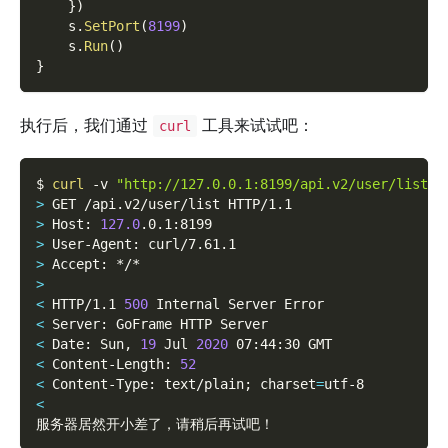
}
)
    s
.
SetPort
(
8199
)
    s
.
Run
(
)
}
执行后，我们通过
工具来试试吧：
curl
$ 
curl
-v
"http://127.0.0.1:8199/api.v2/user/list"
>
 GET /api.v2/user/list HTTP/1.1
>
 Host: 
127.0
.0.1:8199
>
 User-Agent: curl/7.61.1
>
 Accept: */*
>
<
 HTTP/1.1 
500
 Internal Server Error
<
 Server: GoFrame HTTP Server
<
 Date: Sun, 
19
 Jul 
2020
 07:44:30 GMT
<
 Content-Length: 
52
<
 Content-Type: text/plain
;
charset
=
utf-8
<
服务器居然开小差了，请稍后再试吧！