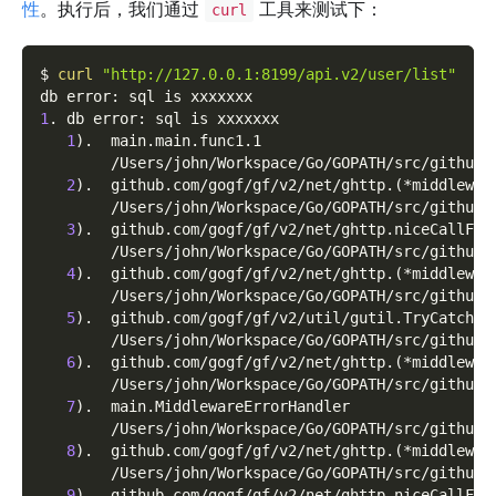
性
。执行后，我们通过
工具来测试下：
curl
$ 
curl
"http://127.0.0.1:8199/api.v2/user/list"
db error: sql is xxxxxxx
1
. db error: sql is xxxxxxx
1
)
.  main.main.func1.1
        /Users/john/Workspace/Go/GOPATH/src/github.
2
)
.  github.com/gogf/gf/v2/net/ghttp.
(
*middlewar
        /Users/john/Workspace/Go/GOPATH/src/github.
3
)
.  github.com/gogf/gf/v2/net/ghttp.niceCallFun
        /Users/john/Workspace/Go/GOPATH/src/github.
4
)
.  github.com/gogf/gf/v2/net/ghttp.
(
*middlewar
        /Users/john/Workspace/Go/GOPATH/src/github.
5
)
.  github.com/gogf/gf/v2/util/gutil.TryCatch
        /Users/john/Workspace/Go/GOPATH/src/github.
6
)
.  github.com/gogf/gf/v2/net/ghttp.
(
*middlewar
        /Users/john/Workspace/Go/GOPATH/src/github.
7
)
.  main.MiddlewareErrorHandler
        /Users/john/Workspace/Go/GOPATH/src/github.
8
)
.  github.com/gogf/gf/v2/net/ghttp.
(
*middlewar
        /Users/john/Workspace/Go/GOPATH/src/github.
9
)
.  github.com/gogf/gf/v2/net/ghttp.niceCallFun