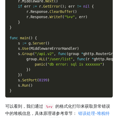
    r
.
Middleware
.
Next
(
)
if
 err 
:=
 r
.
GetError
(
)
;
 err 
!=
nil
{
        r
.
Response
.
ClearBuffer
(
)
        r
.
Response
.
Writef
(
"%+v"
,
 err
)
}
}
func
main
(
)
{
    s 
:=
 g
.
Server
(
)
    s
.
Use
(
MiddlewareErrorHandler
)
    s
.
Group
(
"/api.v2"
,
func
(
group 
*
ghttp
.
RouterGrou
        group
.
ALL
(
"/user/list"
,
func
(
r 
*
ghttp
.
Reque
panic
(
"db error: sql is xxxxxxx"
)
}
)
}
)
    s
.
SetPort
(
8199
)
    s
.
Run
(
)
}
可以看到，我们通过
的格式化打印来获取异常错误
%+v
中的堆栈信息，具体原理请参考章节：
错误处理-堆栈特