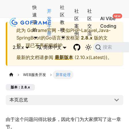
快
社
开
社
社
速
区
发
区
区
AI Vibe
开
教
手
案
交
Coding
始
程
此为
GoFrame官网 - 类似PHP-Laravel,Java-
册
例
流
SpringBoot的Go语言开发框架
2.8.x
版的文
档，现已不再积极维护。
2.8.x
简体中文
搜索
最新的文档请参阅
最新版本
(
2.10.x(Latest)
)。
WEB服务开发
异常处理
版本：2.8.x
本页总览
由于这个问题问得比较多，因此专门为大家撰写了这一章
节。