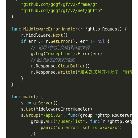
"github.com/gogf/gf/v2/frame/g"
"github.com/gogf/gf/v2/net/ghttp"
)
func
MiddlewareErrorHandler
(
r 
*
ghttp
.
Request
)
{
    r
.
Middleware
.
Next
(
)
if
 err 
:=
 r
.
GetError
(
)
;
 err 
!=
nil
{
// 记录到自定义错误日志文件
        g
.
Log
(
"exception"
)
.
Error
(
err
)
//返回固定的友好信息
        r
.
Response
.
ClearBuffer
(
)
        r
.
Response
.
Writeln
(
"服务器居然开小差了，请稍后
}
}
func
main
(
)
{
    s 
:=
 g
.
Server
(
)
    s
.
Use
(
MiddlewareErrorHandler
)
    s
.
Group
(
"/api.v2"
,
func
(
group 
*
ghttp
.
RouterGrou
        group
.
ALL
(
"/user/list"
,
func
(
r 
*
ghttp
.
Reque
panic
(
"db error: sql is xxxxxxx"
)
}
)