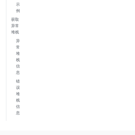
示
例
获取
异常
堆栈
异
常
堆
栈
信
息
错
误
堆
栈
信
息