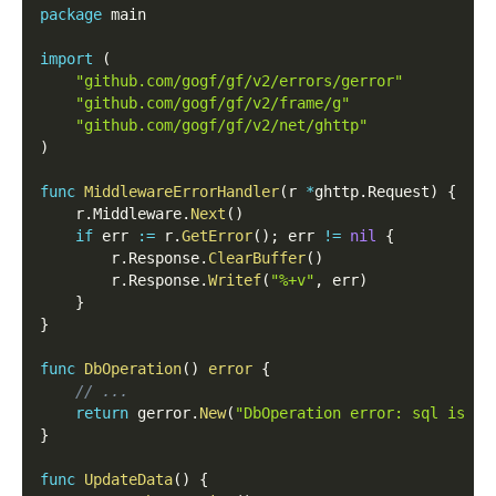
package
 main
import
(
"github.com/gogf/gf/v2/errors/gerror"
"github.com/gogf/gf/v2/frame/g"
"github.com/gogf/gf/v2/net/ghttp"
)
func
MiddlewareErrorHandler
(
r 
*
ghttp
.
Request
)
{
    r
.
Middleware
.
Next
(
)
if
 err 
:=
 r
.
GetError
(
)
;
 err 
!=
nil
{
        r
.
Response
.
ClearBuffer
(
)
        r
.
Response
.
Writef
(
"%+v"
,
 err
)
}
}
func
DbOperation
(
)
error
{
// ...
return
 gerror
.
New
(
"DbOperation error: sql is xx
}
func
UpdateData
(
)
{