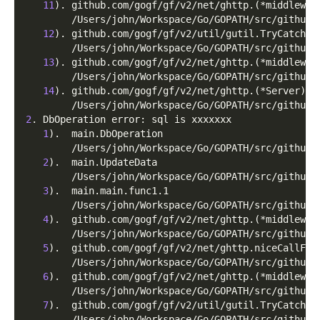
11
)
. github.com/gogf/gf/v2/net/ghttp.
(
*middlewar
        /Users/john/Workspace/Go/GOPATH/src/github.
12
)
. github.com/gogf/gf/v2/util/gutil.TryCatch
        /Users/john/Workspace/Go/GOPATH/src/github.
13
)
. github.com/gogf/gf/v2/net/ghttp.
(
*middlewar
        /Users/john/Workspace/Go/GOPATH/src/github.
14
)
. github.com/gogf/gf/v2/net/ghttp.
(
*Server
)
.S
        /Users/john/Workspace/Go/GOPATH/src/github.
2
. DbOperation error: sql is xxxxxxx
1
)
.  main.DbOperation
        /Users/john/Workspace/Go/GOPATH/src/github.
2
)
.  main.UpdateData
        /Users/john/Workspace/Go/GOPATH/src/github.
3
)
.  main.main.func1.1
        /Users/john/Workspace/Go/GOPATH/src/github.
4
)
.  github.com/gogf/gf/v2/net/ghttp.
(
*middlewar
        /Users/john/Workspace/Go/GOPATH/src/github.
5
)
.  github.com/gogf/gf/v2/net/ghttp.niceCallFun
        /Users/john/Workspace/Go/GOPATH/src/github.
6
)
.  github.com/gogf/gf/v2/net/ghttp.
(
*middlewar
        /Users/john/Workspace/Go/GOPATH/src/github.
7
)
.  github.com/gogf/gf/v2/util/gutil.TryCatch
        /Users/john/Workspace/Go/GOPATH/src/github.