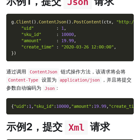
示例1，提交
请求
Json
g
.
Client
(
)
.
ContentJson
(
)
.
PostContent
(
ctx
,
"http://o
"uid"
:
1
,
"sku_id"
:
10000
,
"amount"
:
19.99
,
"create_time"
:
"2020-03-26 12:00:00"
,
}
)
通过调用
链式操作方法，该请求将会将
ContentJson
设置为
，并且将提交
Content-Type
application/json
参数自动编码为
:
Json
{
"uid"
:
1
,
"sku_id"
:
10000
,
"amount"
:
19.99
,
"create_time
示例2，提交
请求
Xml