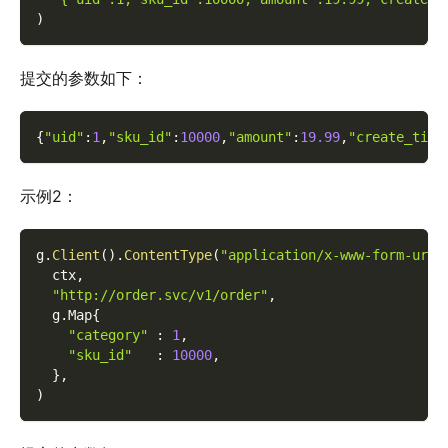
)
提交的参数如下：
{
"uid"
:
1
,
"sku_id"
:
10000
,
"amount"
:
19.99
,
"create_time
示例2：
g
.
Client
(
)
.
ContentType
(
"application/x-www-form-urle
  ctx
,
"http://order.svc/v1/order"
,
  g
.
Map
{
"category"
:
1
,
"sku_id"
:
10000
,
}
,
)