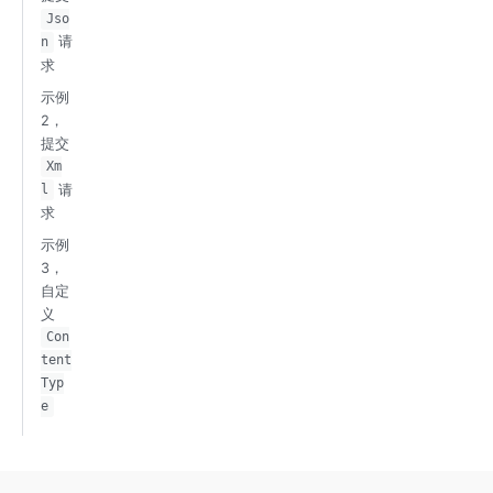
Jso
请
n
求
示例
2，
提交
Xm
请
l
求
示例
3，
自定
义
Con
tent
Typ
e