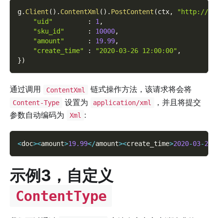
g
.
Client
(
)
.
ContentXml
(
)
.
PostContent
(
ctx
,
"http://or
"uid"
:
1
,
"sku_id"
:
10000
,
"amount"
:
19.99
,
"create_time"
:
"2020-03-26 12:00:00"
,
}
)
通过调用
链式操作方法，该请求将会将
ContentXml
设置为
，并且将提交
Content-Type
application/xml
参数自动编码为
:
Xml
<
doc
>
<
amount
>
19.99
<
/
amount
>
<
create_time
>
2020
-
03
-
26
示例3，自定义
ContentType