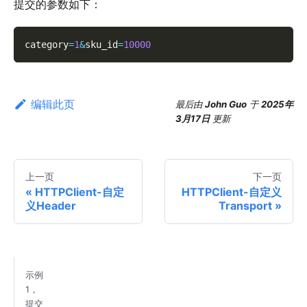
提交的参数如下：
category
=
1
&
sku_id
=
10000
编辑此页
最后
由
John Guo
于
2025年
3月17日
更新
上一页
下一页
HTTPClient-自定
HTTPClient-自定义
义Header
Transport
示例
1，
提交