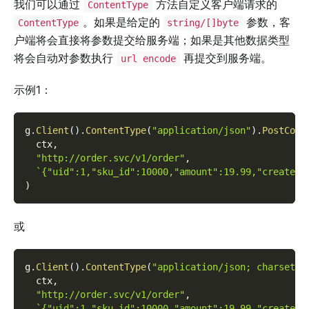
我们可以通过
方法自定义客户端请求的
ContentType
。如果是给定的
参数，客
ContentType
string/[]byte
户端将会直接将参数提交给服务端；如果是其他数据类型
将会自动对参数执行
再提交到服务端。
url encode
示例1：
g
.
Client
(
)
.
ContentType
(
"application/json"
)
.
PostCont
  ctx
,
"http://order.svc/v1/order"
,
`{"uid":1,"sku_id":10000,"amount":19.99,"create_t
)
或
g
.
Client
(
)
.
ContentType
(
"application/json; charset=u
  ctx
,
"http://order.svc/v1/order"
,
`{"uid":1,"sku_id":10000,"amount":19.99,"create_t