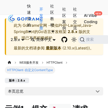
快
社
开
社
社
速
区
发
区
区
AI Vibe
开
教
手
案
交
Coding
始
程
此为
GoFrame官网 - 类似PHP-Laravel,Java-
册
例
流
SpringBoot的Go语言开发框架
2.8.x
版的文
档，现已不再积极维护。
2.8.x
简体中文
搜索
最新的文档请参阅
最新版本
(
2.10.x(Latest)
)。
WEB服务开发
HTTPClient
HTTPClient-自定义ContentType
版本：2.8.x
本页总览