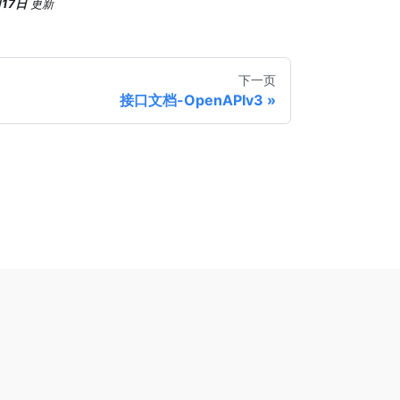
月17日
更新
下一页
接口文档-OpenAPIv3