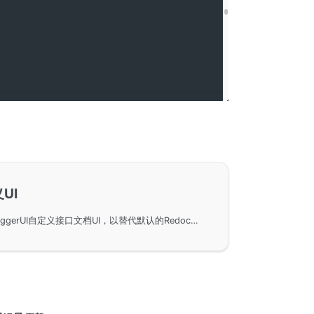
UI
在GoFrame框架中使用SwaggerUI自定义接口文档UI，以替代默认的Redoc组件UI。通过示例代码展示如何快速实现接口文档的替换，连接企业内部资源，避免外网依赖。详细演示了接口文档与第三方平台的对接，使用GoFrame Server进行UI模板切换，提升文档展示灵活性及可定制性。