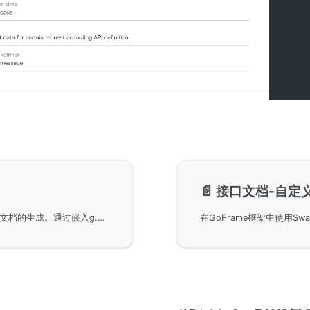
📄️
接口文档-自定义
在GoFrame框架中使用OpenAPIv3协议来规范接口文档的生成。通过嵌入g.Meta元数据结构体，可以自动生成包含协议标签的接口信息。此外，文中还展示了如何自定义扩展标签和手动完善接口文档。