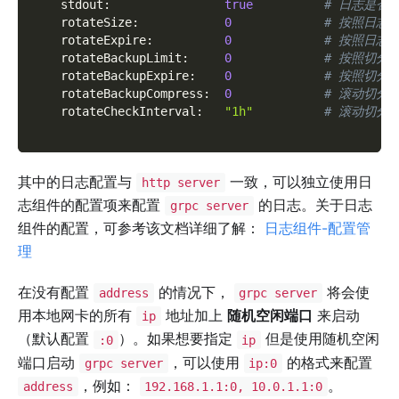
stdout
:
true
# 日志是否
rotateSize
:
0
# 按照日志
rotateExpire
:
0
# 按照日志
rotateBackupLimit
:
0
# 按照切分
rotateBackupExpire
:
0
# 按照切分
rotateBackupCompress
:
0
# 滚动切分
rotateCheckInterval
:
"1h"
# 滚动切分
其中的日志配置与
一致，可以独立使用日
http server
志组件的配置项来配置
的日志。关于日志
grpc server
组件的配置，可参考该文档详细了解：
日志组件-配置管
理
在没有配置
的情况下，
将会使
address
grpc server
用本地网卡的所有
地址加上
随机空闲端口
来启动
ip
（默认配置
）。如果想要指定
但是使用随机空闲
:0
ip
端口启动
，可以使用
的格式来配置
grpc server
ip:0
，例如：
。
address
192.168.1.1:0, 10.0.1.1:0