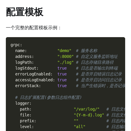
配置模板
一个完整的配置模板示例：
grpc
:
name
:
"demo"
# 服务名称
address
:
":8000"
# 自定义服务监听地址
logPath
:
"./log"
# 日志存储目录路径
logStdout
:
true
# 日志是否输出到终端
errorLogEnabled
:
true
# 是否开启错误日志记录
accessLogEnabled
:
true
# 是否开启访问日志记录
errorStack
:
true
# 当产生错误时，是否记录错
# 日志扩展配置(参数日志组件配置)
logger
:
path
:
"/var/log/"
# 日志文件
file
:
"{Y-m-d}.log"
# 日志文件格式
prefix
:
""
# 日志内容
level
:
"all"
# 日志输出