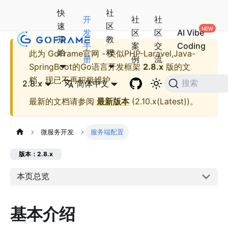
快
社
开
社
社
速
区
发
区
区
AI Vibe
开
教
手
案
交
Coding
始
程
此为
GoFrame官网 - 类似PHP-Laravel,Java-
册
例
流
SpringBoot的Go语言开发框架
2.8.x
版的文
档，现已不再积极维护。
2.8.x
简体中文
搜索
最新的文档请参阅
最新版本
(
2.10.x(Latest)
)。
微服务开发
服务端配置
版本：2.8.x
本页总览
基本介绍