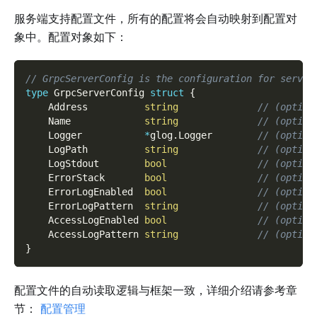
服务端支持配置文件，所有的配置将会自动映射到配置对
象中。配置对象如下：
// GrpcServerConfig is the configuration for server
type
 GrpcServerConfig 
struct
{
    Address          
string
// (option
    Name             
string
// (option
    Logger           
*
glog
.
Logger        
// (option
    LogPath          
string
// (option
    LogStdout        
bool
// (option
    ErrorStack       
bool
// (option
    ErrorLogEnabled  
bool
// (option
    ErrorLogPattern  
string
// (option
    AccessLogEnabled 
bool
// (option
    AccessLogPattern 
string
// (option
}
配置文件的自动读取逻辑与框架一致，详细介绍请参考章
节：
配置管理