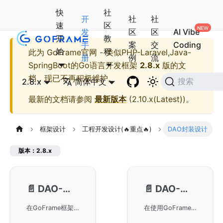
快
社
开
社
社
速
区
发
区
区
AI Vibe
开
教
手
案
交
Coding
始
程
此为
GoFrame官网 - 类似PHP-Laravel,Java-
册
例
流
SpringBoot的Go语言开发框架
2.8.x
版的文
档，现已不再积极维护。
2.8.x
简体中文
搜索
最新的文档请参阅
最新版本
(
2.10.x(Latest)
)。
框架设计
工程开发设计(🔥重点🔥)
DAO封装设计
版本：2.8.x
📄️
DAO-组件痛点及改进
📄️
DAO-工程痛点及改进
在GoFrame框架中使用DAO设计的优点，以及现有ORM组件使用中的痛点和解决方案。通过DAO设计，极大地提高了开发和维护效率，降低了代码的耦合度，还增加了可观测性支持。文章详细描述了如何克服使用ORM时的常见问题，如字段映射、硬编码和数据结构不一致等。此外，改进方案设计还包括对DAO对象的封装和SQL日志功能的支持。
在使用GoFrame框架进行项目开发中的DAO工程痛点及其相应的改进策略。通过自动化数据模型管理、数据与业务模型隔离、自动化DAO代码管理以及引入DO数据转换模型，提升数据操作管理效率。强调数据操作权限收口的重要性，以降低项目维护成本和数据操作风险。