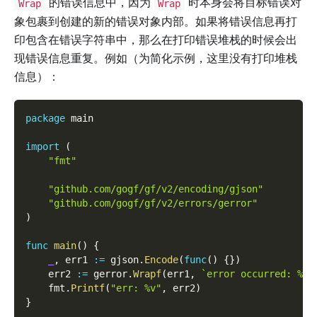
的错误信息中，因为
时本身会将目标错误对
Wrap
Wrap
象包裹到创建的新的错误对象内部。如果将错误信息再打
印包含在错误字符串中，那么在打印错误堆栈的时候会出
现错误信息重复。例如（为简化示例，这里没有打印堆栈
信息）：
package
 main
import
(
"fmt"
"github.com/gogf/gf/v2/encoding/gjson"
"github.com/gogf/gf/v2/errors/gerror"
)
func
main
(
)
{
_
,
 err1 
:=
 gjson
.
Encode
(
func
(
)
{
}
)
    err2 
:=
 gerror
.
Wrapf
(
err1
,
`error occurred: %v`
    fmt
.
Printf
(
"err: %v"
,
 err2
)
}