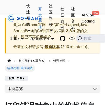
快
社
开
社
社
速
区
发
区
区
AI Vibe
开
教
手
案
交
Coding
始
程
此为
GoFrame官网 - 类似PHP-Laravel,Java-
册
例
流
SpringBoot的Go语言开发框架
2.8.x
版的文
档，现已不再积极维护。
2.8.x
简体中文
搜索
最新的文档请参阅
最新版本
(
2.10.x(Latest)
)。
核心组件(🔥重点🔥)
错误处理
错误处理-最佳实践
版本：2.8.x
本页总览