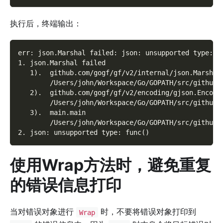
执行后，终端输出：
err: json.Marshal failed: json: unsupported type: f
1. json.Marshal failed
   1).  github.com/gogf/gf/v2/internal/json.Marshal
        /Users/john/Workspace/Go/GOPATH/src/github.
   2).  github.com/gogf/gf/v2/encoding/gjson.Encode
        /Users/john/Workspace/Go/GOPATH/src/github.
   3).  main.main
        /Users/john/Workspace/Go/GOPATH/src/github.
2. json: unsupported type: func()
使用Wrap方法时，避免重复
的错误信息打印
当对错误对象进行
时，不要将错误对象打印到
Wrap