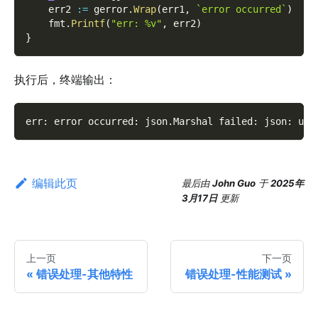
    err2 
:=
 gerror
.
Wrap
(
err1
,
`error occurred`
)
    fmt
.
Printf
(
"err: %v"
,
 err2
)
}
执行后，终端输出：
err: error occurred: json.Marshal failed: json: uns
编辑此页
最后
由
John Guo
于
2025年
3月17日
更新
上一页
下一页
错误处理-其他特性
错误处理-性能测试