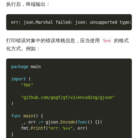
执行后，终端输出：
err: json.Marshal failed: json: unsupported type: f
打印错误对象中的错误堆栈信息，应当使用
的格式
%+v
化方式。例如：
package
 main
import
(
"fmt"
"github.com/gogf/gf/v2/encoding/gjson"
)
func
main
(
)
{
_
,
 err 
:=
 gjson
.
Encode
(
func
(
)
{
}
)
    fmt
.
Printf
(
"err: %+v"
,
 err
)
}