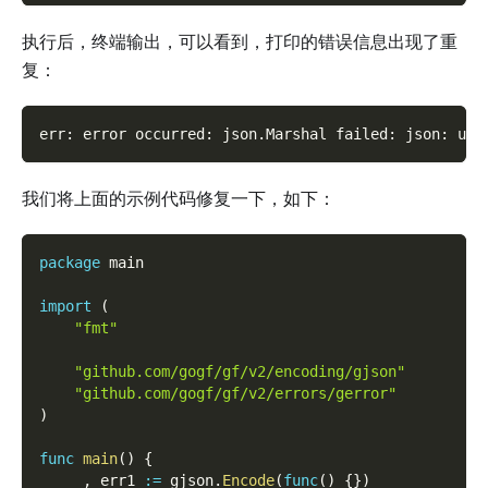
执行后，终端输出，可以看到，打印的错误信息出现了重
复：
err: error occurred: json.Marshal failed: json: uns
我们将上面的示例代码修复一下，如下：
package
 main
import
(
"fmt"
"github.com/gogf/gf/v2/encoding/gjson"
"github.com/gogf/gf/v2/errors/gerror"
)
func
main
(
)
{
_
,
 err1 
:=
 gjson
.
Encode
(
func
(
)
{
}
)