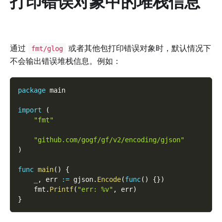
打印错误对象中的堆栈信息
通过
或者其他包打印错误对象时，默认情况下
fmt/glog
不会输出错误堆栈信息。例如：
package
 main
import
(
"fmt"
"github.com/gogf/gf/v2/encoding/gjson"
)
func
main
(
)
{
_
,
 err 
:=
 gjson
.
Encode
(
func
(
)
{
}
)
    fmt
.
Printf
(
"err: %v"
,
 err
)
}