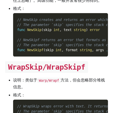
往上忽略）。高级功能，一般开发者很少用得到。
格式：
// NewSkip creates and returns an error which i
// The parameter `skip` specifies the stack cal
func
NewSkip
(
skip 
int
,
 text 
string
)
error
// NewSkipf returns an error that formats as th
// The parameter `skip` specifies the stack cal
func
NewSkipf
(
skip 
int
,
 format 
string
,
 args 
...
WrapSkip/WrapSkipf
说明：类似于
方法，但会忽略部分堆栈
Warp/Wrapf
信息。
格式：
// WrapSkip wraps error with text. It returns n
// The parameter `skip` specifies the stack cal