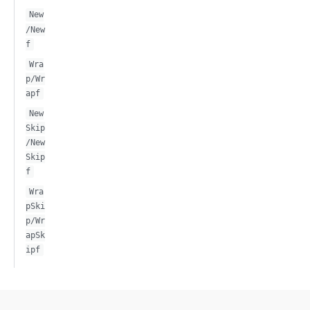
New
/New
f
Wra
p/Wr
apf
New
Skip
/New
Skip
f
Wra
pSki
p/Wr
apSk
ipf