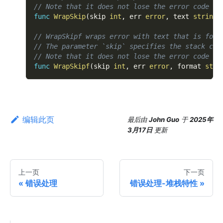
// Note that it does not lose the error code of
func
WrapSkip
(
skip 
int
,
 err 
error
,
 text 
string
)
// WrapSkipf wraps error with text that is form
// The parameter `skip` specifies the stack cal
// Note that it does not lose the error code of
func
WrapSkipf
(
skip 
int
,
 err 
error
,
 format 
stri
编辑此页
最后
由
John Guo
于
2025年
3月17日
更新
上一页
下一页
错误处理
错误处理-堆栈特性