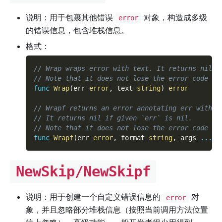
说明：用于包裹其他错误
对象，构造成多级
error
的错误信息，包含堆栈信息。
格式：
// Wrap wraps error with text. It returns nil i
// Note that it does not lose the error code of
func
Wrap
(
err 
error
,
 text 
string
)
error
// Wrapf returns an error annotating err with a
// It returns nil if given `err` is nil.
// Note that it does not lose the error code of
func
Wrapf
(
err 
error
,
 format 
string
,
 args 
...
in
NewSkip/NewSkipf
说明：用于创建一个自定义错误信息的
对
error
象，并且忽略部分堆栈信息（按照当前调用方法位置