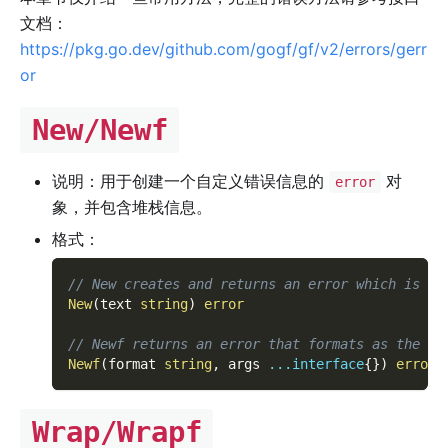
文档：
https://pkg.go.dev/github.com/gogf/gf/v2/errors/gerr
or
New/Newf
说明：用于创建一个自定义错误信息的
对
error
象，并包含堆栈信息。
格式：
// New creates and returns an error which is fo
New
(
text 
string
)
error
// Newf returns an error that formats as the gi
Newf
(
format 
string
,
 args 
...
interface
{
}
)
error
Wrap/Wrapf