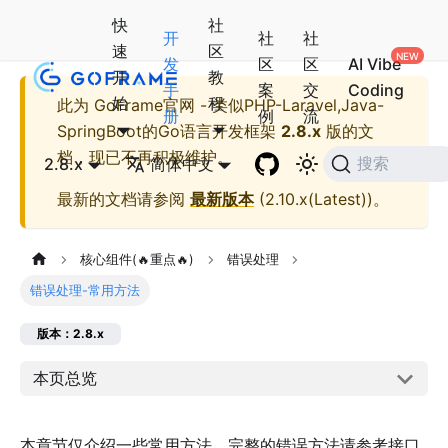
快
社
开
社
社
速
区
发
区
区
AI Vibe
开
教
手
案
交
Coding
始
程
此为
GoFrame官网 - 类似PHP-Laravel,Java-
册
例
流
SpringBoot的Go语言开发框架
2.8.x
版的文
档，现已不再积极维护。
2.8.x
简体中文
搜索
最新的文档请参阅
最新版本
(
2.10.x(Latest)
)。
核心组件(🔥重点🔥)
错误处理
错误处理-常用方法
版本：2.8.x
本页总览
本章节仅介绍一些常用方法，完整的错误方法请参考接口