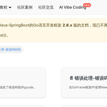
教程
社区案例
社区交流
AI Vibe Coding
l,Java-SpringBoot的Go语言开发框架
2.8.x
版的文档，现已不
st)
)。
处理-错误码特性
📄️
错误处理-错误
GoFrame框架中用于错误处理的错误码接口，基本描述了错误码组件gcode的接口化设计和高扩展性。通过实现Code接口，开发者可以自定义错误码。框架提供了默认实现，开发者也可以根据需求自行扩展，实现自己的错误码逻辑。