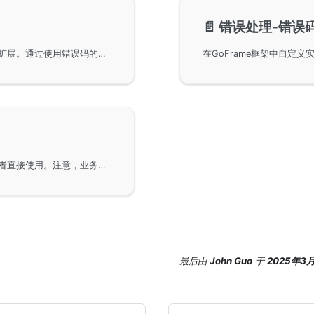
📄️
错误处理-错误
在GoFrame框架中进行错误处理，尤其是错误码的扩展。通过使用错误码的Detail参数，可以根据业务需求自定义错误码。在具体场景中，我们可以通过WithCode方法灵活地创建新的错误码，并在中间件中进行应用和处理。该解决方案不仅增强了业务逻辑的灵活性，还为上层提供了详细的错误信息。
GoFrame框架提供的常见内置错误码定义，供开发者直接使用。注意，业务使用的整型错误码应定义在大于1000，以避免与框架预留错误码冲突。提供了错误码定义文件的链接，帮助开发者更好地进行错误处理与使用。
最后
由
John Guo
于
2025年3