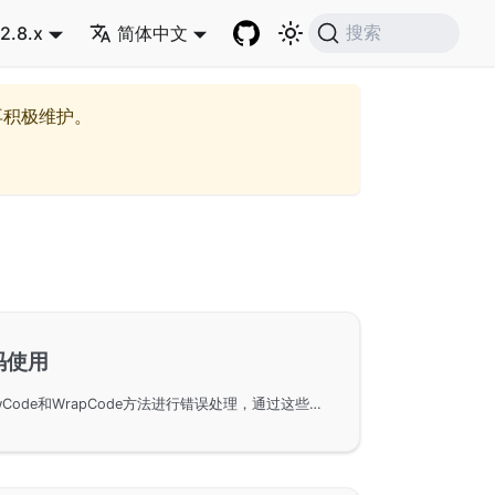
2.8.x
简体中文
搜索
再积极维护。
码使用
在GoFrame框架中使用NewCode和WrapCode方法进行错误处理，通过这些方法可以创建和包裹带有自定义错误码和堆栈信息的error对象。文档提供了基于GoFrame框架的示例代码，帮助开发者更好地理解错误码在程序中的应用。