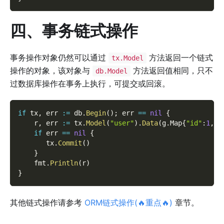
四、事务链式操作
事务操作对象仍然可以通过
方法返回一个链式
tx.Model
操作的对象，该对象与
方法返回值相同，只不
db.Model
过数据库操作在事务上执行，可提交或回滚。
if
 tx
,
 err 
:=
 db
.
Begin
(
)
;
 err 
==
nil
{
    r
,
 err 
:=
 tx
.
Model
(
"user"
)
.
Data
(
g
.
Map
{
"id"
:
1
,
"
if
 err 
==
nil
{
       tx
.
Commit
(
)
}
    fmt
.
Println
(
r
)
}
其他链式操作请参考
ORM链式操作(🔥重点🔥)
章节。