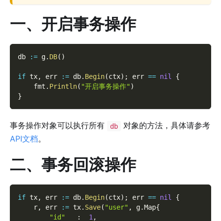
一、开启事务操作
db 
:=
 g
.
DB
(
)
if
 tx
,
 err 
:=
 db
.
Begin
(
ctx
)
;
 err 
==
nil
{
    fmt
.
Println
(
"开启事务操作"
)
}
事务操作对象可以执行所有
对象的方法，具体请参考
db
API文档
。
二、事务回滚操作
if
 tx
,
 err 
:=
 db
.
Begin
(
ctx
)
;
 err 
==
nil
{
    r
,
 err 
:=
 tx
.
Save
(
"user"
,
 g
.
Map
{
"id"
:
1
,