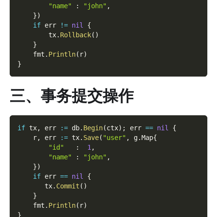
"name"
:
"john"
,
}
)
if
 err 
!=
nil
{
        tx
.
Rollback
(
)
}
    fmt
.
Println
(
r
)
}
三、事务提交操作
if
 tx
,
 err 
:=
 db
.
Begin
(
ctx
)
;
 err 
==
nil
{
    r
,
 err 
:=
 tx
.
Save
(
"user"
,
 g
.
Map
{
"id"
:
1
,
"name"
:
"john"
,
}
)
if
 err 
==
nil
{
       tx
.
Commit
(
)
}
    fmt
.
Println
(
r
)
}