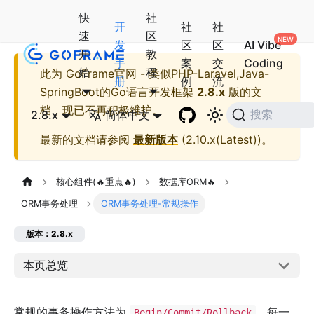
快
社
开
社
社
速
区
发
区
区
AI Vibe
开
教
手
案
交
Coding
始
程
此为
GoFrame官网 - 类似PHP-Laravel,Java-
册
例
流
SpringBoot的Go语言开发框架
2.8.x
版的文
档，现已不再积极维护。
2.8.x
简体中文
搜索
最新的文档请参阅
最新版本
(
2.10.x(Latest)
)。
核心组件(🔥重点🔥)
数据库ORM🔥
ORM事务处理
ORM事务处理-常规操作
版本：2.8.x
本页总览
常规的事务操作方法为
，每一
Begin/Commit/Rollback