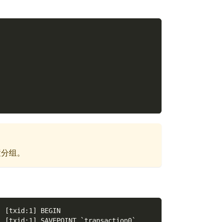
置分组。
] [txid:1] BEGIN
] [txid:1] SAVEPOINT `transaction0`