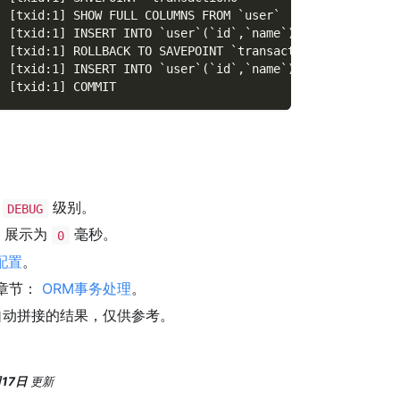
] [txid:1] SHOW FULL COLUMNS FROM `user`
] [txid:1] INSERT INTO `user`(`id`,`name`) VALUES(1,'joh
] [txid:1] ROLLBACK TO SAVEPOINT `transaction0`
] [txid:1] INSERT INTO `user`(`id`,`name`) VALUES(2,'smi
] [txid:1] COMMIT
为
级别。
DEBUG
，展示为
毫秒。
0
配置
。
章节：
ORM事务处理
。
动拼接的结果，仅供参考。
月17日
更新