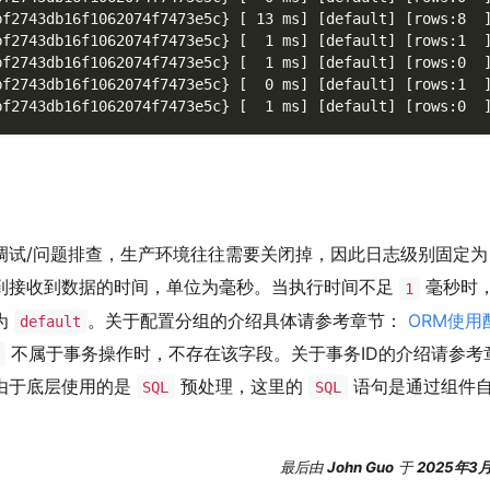
bf2743db16f1062074f7473e5c} [ 13 ms] [default] [rows:8  
bf2743db16f1062074f7473e5c} [  1 ms] [default] [rows:1  
bf2743db16f1062074f7473e5c} [  1 ms] [default] [rows:0  
bf2743db16f1062074f7473e5c} [  0 ms] [default] [rows:1  
bf2743db16f1062074f7473e5c} [  1 ms] [default] [rows:0  
调试/问题排查，生产环境往往需要关闭掉，因此日志级别固定
到接收到数据的时间，单位为毫秒。当执行时间不足
毫秒时
1
为
。关于配置分组的介绍具体请参考章节：
ORM使用
default
不属于事务操作时，不存在该字段。关于事务ID的介绍请参考
由于底层使用的是
预处理，这里的
语句是通过组件自
SQL
SQL
最后
由
John Guo
于
2025年3