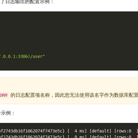
了日志输出的配置示例：
7.0.0.1:3306)/user"
的日志配置项名称，因此您无法使用该名字作为数据库配
ORM
个示例：
bf2743db16f1062074f7473e5c} [  4 ms] [default] [rows:0  
bf2743db16f1062074f7473e5c} [  0 ms] [default] [rows:0  