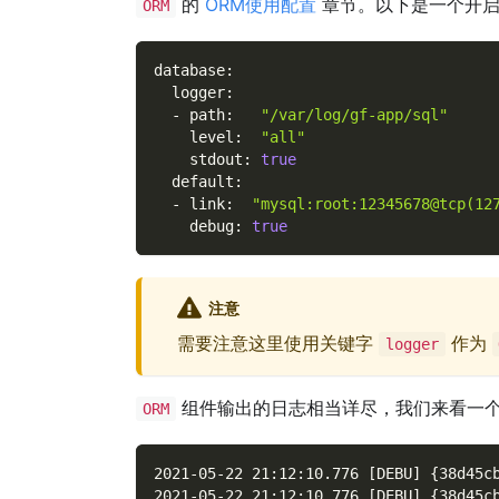
的
ORM使用配置
章节。以下是一个开启
ORM
database
:
logger
:
-
path
:
"/var/log/gf-app/sql"
level
:
"all"
stdout
:
true
default
:
-
link
:
"mysql:root:12345678@tcp(12
debug
:
true
注意
需要注意这里使用关键字
作为
logger
组件输出的日志相当详尽，我们来看一
ORM
2021-05-22 21:12:10.776 [DEBU] {38d45c
2021-05-22 21:12:10.776 [DEBU] {38d45c