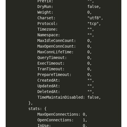
            Prefix:               "",
            DryRun:               false,
            Weight:               0,
            Charset:              "utf8",
            Protocol:             "tcp",
            Timezone:             "",
            Namespace:            "",
            MaxIdleConnCount:     0,
            MaxOpenConnCount:     0,
            MaxConnLifeTime:      0,
            QueryTimeout:         0,
            ExecTimeout:          0,
            TranTimeout:          0,
            PrepareTimeout:       0,
            CreatedAt:            "",
            UpdatedAt:            "",
            DeletedAt:            "",
            TimeMaintainDisabled: false,
        },
        stats: {
            MaxOpenConnections: 0,
            OpenConnections:    1,
            InUse:              0,