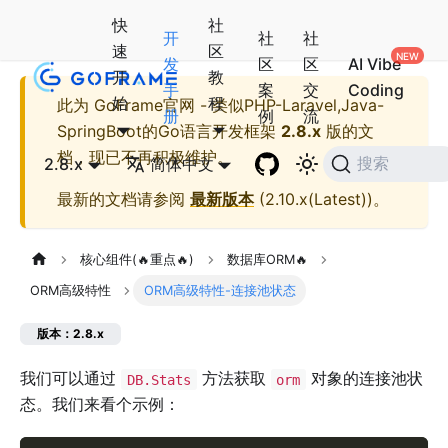
快
社
开
社
社
速
区
发
区
区
AI Vibe
开
教
手
案
交
Coding
始
程
此为
GoFrame官网 - 类似PHP-Laravel,Java-
册
例
流
SpringBoot的Go语言开发框架
2.8.x
版的文
档，现已不再积极维护。
2.8.x
简体中文
搜索
最新的文档请参阅
最新版本
(
2.10.x(Latest)
)。
核心组件(🔥重点🔥)
数据库ORM🔥
ORM高级特性
ORM高级特性-连接池状态
版本：2.8.x
我们可以通过
方法获取
对象的连接池状
DB.Stats
orm
态。我们来看个示例：