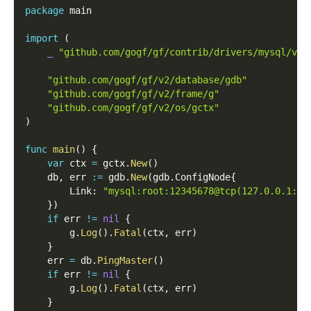
package
 main
import
(
_
"github.com/gogf/gf/contrib/drivers/mysql/v2"
"github.com/gogf/gf/v2/database/gdb"
"github.com/gogf/gf/v2/frame/g"
"github.com/gogf/gf/v2/os/gctx"
)
func
main
(
)
{
var
 ctx 
=
 gctx
.
New
(
)
    db
,
 err 
:=
 gdb
.
New
(
gdb
.
ConfigNode
{
        Link
:
"mysql:root:12345678@tcp(127.0.0.1:33
}
)
if
 err 
!=
nil
{
        g
.
Log
(
)
.
Fatal
(
ctx
,
 err
)
}
    err 
=
 db
.
PingMaster
(
)
if
 err 
!=
nil
{
        g
.
Log
(
)
.
Fatal
(
ctx
,
 err
)
}