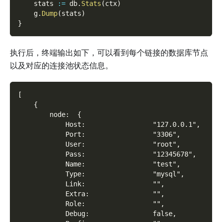
    stats 
:=
 db
.
Stats
(
ctx
)
    g
.
Dump
(
stats
)
}
执行后，终端输出如下，可以看到每个链接的数据库节点
以及对应的连接池状态信息。
[
    {
        node:  {
            Host:                 "127.0.0.1",
            Port:                 "3306",
            User:                 "root",
            Pass:                 "12345678",
            Name:                 "test",
            Type:                 "mysql",
            Link:                 "",
            Extra:                "",
            Role:                 "",
            Debug:                false,