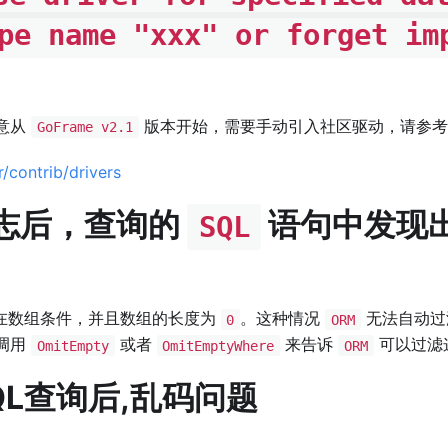
pe name "xxx" or forget im
意从
版本开始，需要手动引入社区驱动，请参考
GoFrame v2.1
/contrib/drivers
志后，查询的
语句中发现
SQL
在数组条件，并且数组的长度为
。这种情况
无法自动过
0
ORM
调用
或者
来告诉
可以过滤
OmitEmpty
OmitEmptyWhere
ORM
QL查询后,乱码问题