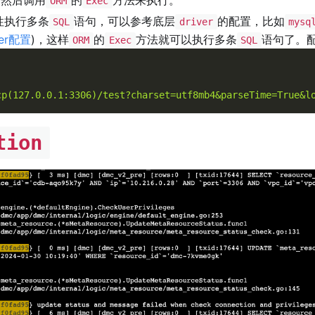
ORM
Exec
性执行多条
语句，可以参考底层
的配置，比如
SQL
driver
mysq
ver配置
)，这样
的
方法就可以执行多条
语句了。
ORM
Exec
SQL
cp(127.0.0.1:3306)/test?charset=utf8mb4&parseTime=True&l
tion