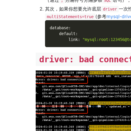
;
SQL
其次，如果你想要允许底层
一次
driver
(参考
mysql-dri
multiStatements=true
database
:
default
:
link
:
"mysql:root:123456@t
driver: bad connec