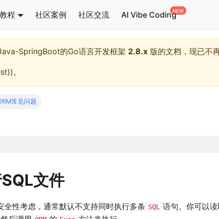
教程
社区案例
社区交流
AI Vibe Coding
l,Java-SpringBoot的Go语言开发框架
2.8.x
版的文档，现已不
st)
)。
ORM常见问题
SQL文件
安全性考虑，通常默认不支持同时执行多条
语句。你可以读
SQL
，然后调用
的
方法来执行。