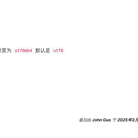
设置为
默认是
utf8mb4
utf8
最后
由
John Guo
于
2025年3