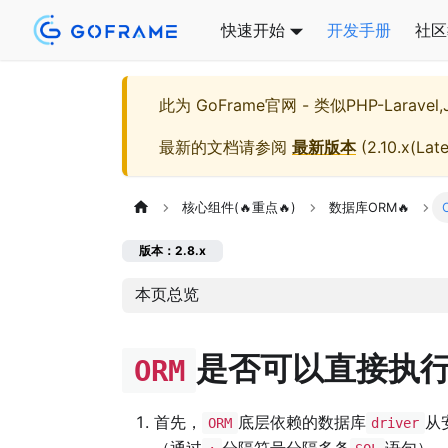
快速开始
开发手册
社区
此为
GoFrame官网 - 类似PHP-Larave
最新的文档请参阅
最新版本
(
2.10.x(Late
核心组件(🔥重点🔥)
数据库ORM🔥
版本：2.8.x
本页总览
是否可以直接执行
ORM
首先，
底层依赖的数据库
从
ORM
driver
（通过
分隔符号分隔多条
语句）