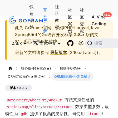
快
社
开
社
社
速
区
发
区
区
AI Vibe
开
教
手
案
交
Coding
始
程
此为
GoFrame官网 - 类似PHP-Laravel,Java-
册
例
流
SpringBoot的Go语言开发框架
2.8.x
版的文
档，现已不再积极维护。
2.8.x
简体中文
搜索
最新的文档请参阅
最新版本
(
2.10.x(Latest)
)。
核心组件(🔥重点🔥)
数据库ORM🔥
ORM链式操作(🔥重点🔥)
ORM链式操作-对象输入
版本：2.8.x
方法支持任意的
Data/Where/WherePri/And/Or
数据类型参数，该
string/map/slice/struct/*struct
特性为
提供了很高的灵活性。当使用
/
gdb
struct