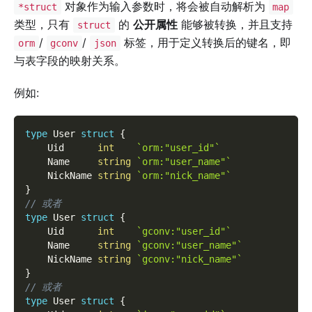
对象作为输入参数时，将会被自动解析为
*struct
map
类型，只有
的
公开属性
能够被转换，并且支持
struct
/
/
标签，用于定义转换后的键名，即
orm
gconv
json
与表字段的映射关系。
例如:
type
 User 
struct
{
    Uid      
int
`orm:"user_id"`
    Name     
string
`orm:"user_name"`
    NickName 
string
`orm:"nick_name"`
}
// 或者
type
 User 
struct
{
    Uid      
int
`gconv:"user_id"`
    Name     
string
`gconv:"user_name"`
    NickName 
string
`gconv:"nick_name"`
}
// 或者
type
 User 
struct
{