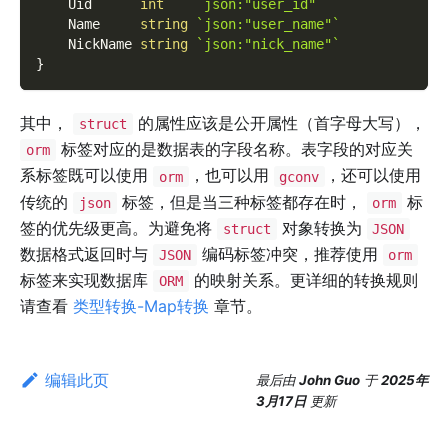
    Uid      
int
`json:"user_id"`
    Name     
string
`json:"user_name"`
    NickName 
string
`json:"nick_name"`
}
其中，
的属性应该是公开属性（首字母大写），
struct
标签对应的是数据表的字段名称。表字段的对应关
orm
系标签既可以使用
，也可以用
，还可以使用
orm
gconv
传统的
标签，但是当三种标签都存在时，
标
json
orm
签的优先级更高。为避免将
对象转换为
struct
JSON
数据格式返回时与
编码标签冲突，推荐使用
JSON
orm
标签来实现数据库
的映射关系。更详细的转换规则
ORM
请查看
类型转换-Map转换
章节。
编辑此页
最后
由
John Guo
于
2025年
3月17日
更新