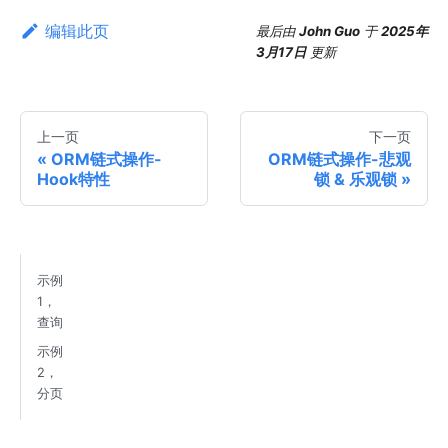
编辑此页
最后
由
John Guo
于
2025年
3月17日
更新
上一页
下一页
ORM链式操作-
ORM链式操作-悲观
Hook特性
锁 & 乐观锁
示例
1，
查询
示例
2，
分页