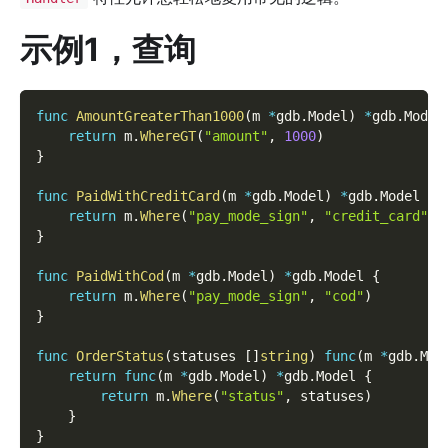
示例1，查询
func
AmountGreaterThan1000
(
m 
*
gdb
.
Model
)
*
gdb
.
Model
return
 m
.
WhereGT
(
"amount"
,
1000
)
}
func
PaidWithCreditCard
(
m 
*
gdb
.
Model
)
*
gdb
.
Model 
{
return
 m
.
Where
(
"pay_mode_sign"
,
"credit_card"
)
}
func
PaidWithCod
(
m 
*
gdb
.
Model
)
*
gdb
.
Model 
{
return
 m
.
Where
(
"pay_mode_sign"
,
"cod"
)
}
func
OrderStatus
(
statuses 
[
]
string
)
func
(
m 
*
gdb
.
Mod
return
func
(
m 
*
gdb
.
Model
)
*
gdb
.
Model 
{
return
 m
.
Where
(
"status"
,
 statuses
)
}
}