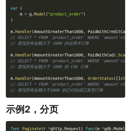
var
(
    m 
=
 g
.
Model
(
"product_order"
)
)
m
.
Handler
(
AmountGreaterThan1000
,
 PaidWithCreditCard
// SELECT * FROM `product_order` WHERE `amount`>100
// 查找所有金额大于 1000 的信用卡订单
m
.
Handler
(
AmountGreaterThan1000
,
 PaidWithCod
)
.
Scan
(
// SELECT * FROM `product_order` WHERE `amount`>100
// 查找所有金额大于 1000 的 COD 订单
m
.
Handler
(
AmountGreaterThan1000
,
OrderStatus
(
[
]
stri
// SELECT * FROM `product_order` WHERE `amount`>100
// 查找所有金额大于1000 的已付款或已发货订单
示例2，分页
func
Paginate
(
r 
*
ghttp
.
Request
)
func
(
m 
*
gdb
.
Model
)