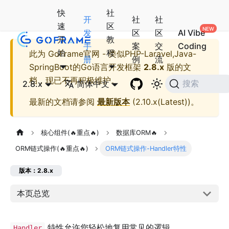
快
社
开
社
社
速
区
发
区
区
AI Vibe
开
教
手
案
交
Coding
始
程
此为
GoFrame官网 - 类似PHP-Laravel,Java-
册
例
流
SpringBoot的Go语言开发框架
2.8.x
版的文
档，现已不再积极维护。
2.8.x
简体中文
搜索
最新的文档请参阅
最新版本
(
2.10.x(Latest)
)。
核心组件(🔥重点🔥)
数据库ORM🔥
ORM链式操作(🔥重点🔥)
ORM链式操作-Handler特性
版本：2.8.x
本页总览
特性允许您轻松地复用常见的逻辑。
Handler