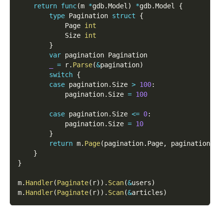
return
func
(
m 
*
gdb
.
Model
)
*
gdb
.
Model 
{
type
 Pagination 
struct
{
            Page 
int
            Size 
int
}
var
 pagination Pagination
_
=
 r
.
Parse
(
&
pagination
)
switch
{
case
 pagination
.
Size 
>
100
:
            pagination
.
Size 
=
100
case
 pagination
.
Size 
<=
0
:
            pagination
.
Size 
=
10
}
return
 m
.
Page
(
pagination
.
Page
,
 pagination
.
S
}
}
m
.
Handler
(
Paginate
(
r
)
)
.
Scan
(
&
users
)
m
.
Handler
(
Paginate
(
r
)
)
.
Scan
(
&
articles
)