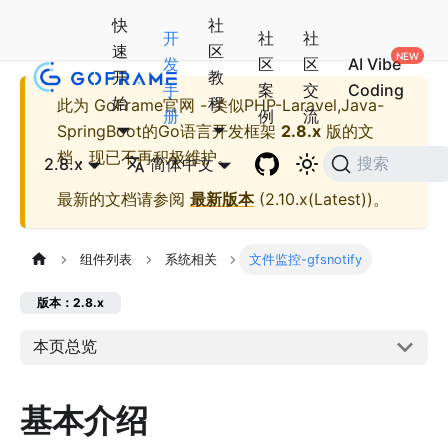
快
社
开
社
社
速
区
发
区
区
AI Vibe
开
教
手
案
交
Coding
始
程
此为
GoFrame官网 - 类似PHP-Laravel,Java-
册
例
流
SpringBoot的Go语言开发框架
2.8.x
版的文
档，现已不再积极维护。
2.8.x
简体中文
搜索
最新的文档请参阅
最新版本
(
2.10.x(Latest)
)。
组件列表
系统相关
文件监控-gfsnotify
版本：2.8.x
本页总览
基本介绍