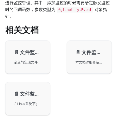
进行监控管理。其中，添加监控的时候需要给定触发监控
时的回调函数，参数类型为
对象指
*gfsnotify.Event
针。
相关文档
📄️
文件监控-添加监控
📄️
文件监控-移除监控
定义与实现文件监控功能，利用GoFrame框架中的gfsnotify库实现对指定目录下文件的创建、写入、删除、重命名和权限修改等事件进行监控。支持递归监控，自动检测目录及子目录中文件的变化，并灵活设置监控选项，实时输出与目录相关的文件事件信息。
本文档详细介绍如何在GoFrame框架中使用Remove方法和RemoveCallback方法来移除对文件和目录的监控回调功能，通过示例代码说明了如何添加和移除监控回调，从而提高系统资源的利用效率，确保文件操作监控的灵活性和可控性。
📄️
文件监控-系统参数
在Linux系统下gfsnotify模块通过inotify特性实现文件和目录监控，受限于系统内核参数如fs.inotify.max_user_instances和fs.inotify.max_user_watches，通过命令行可以查看和修改这些参数以适应不同的监控需求。