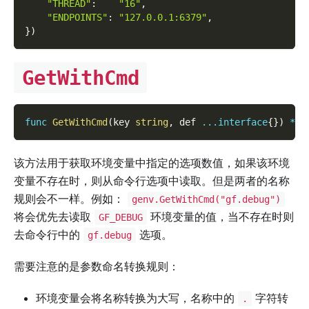
"THREAD"
:
"16"
,
"ENDPOINTS"
:
"127.0.0.1:6379"
,
}
)
GetWithCmd
func
GetWithCmd
(
key 
string
,
 def 
...
interface
{
}
)
*
gv
该方法用于获取环境变量中指定的选项数值，如果该环境
变量不存在时，则从命令行选项中读取。但是两者的名称
规则会不一样。例如：
genv.GetWithCmd("gf.debug")
将会优先去读取
环境变量的值，当不存在时则
GF_DEBUG
去命令行中的
选项。
gf.debug
需要注意的是参数命名转换规则：
环境变量会将名称转换为大写，名称中的
字符转
.