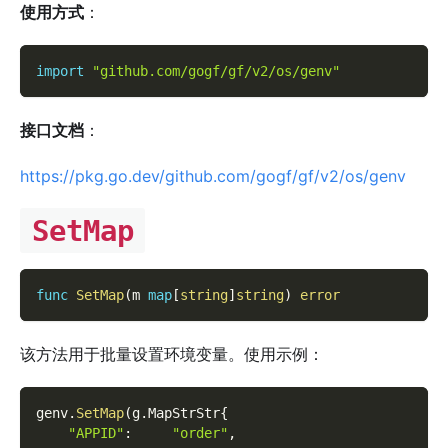
使用方式
：
import
"github.com/gogf/gf/v2/os/genv"
接口文档
：
https://pkg.go.dev/github.com/gogf/gf/v2/os/genv
SetMap
func
SetMap
(
m 
map
[
string
]
string
)
error
该方法用于批量设置环境变量。使用示例：
genv
.
SetMap
(
g
.
MapStrStr
{
"APPID"
:
"order"
,