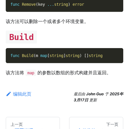
func
Remove
(
key 
...
string
)
error
该方法可以删除一个或者多个环境变量。
Build
func
Build
(
m 
map
[
string
]
string
)
[
]
string
该方法将
的参数以数组的形式构建并且返回。
map
编辑此页
最后
由
John Guo
于
2025年
3月17日
更新
上一页
下一页