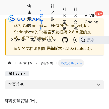
快
社
开
社
社
速
区
发
区
区
AI Vibe
开
教
手
案
交
Coding
始
程
此为
GoFrame官网 - 类似PHP-Laravel,Java-
册
例
流
SpringBoot的Go语言开发框架
2.8.x
版的文
档，现已不再积极维护。
2.8.x
简体中文
搜索
最新的文档请参阅
最新版本
(
2.10.x(Latest)
)。
组件列表
系统相关
环境变量-genv
版本：2.8.x
本页总览
环境变量管理组件。