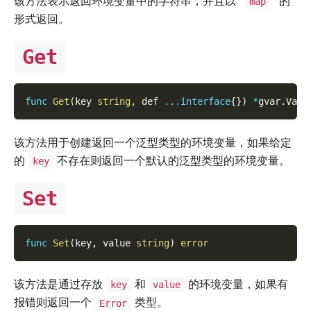
该方法表示返回环境变量中的字符串，并且以`
`的
map
形式返回。
Get
func
Get
(
key 
string
,
 def 
...
interface
{
}
)
*
gvar
.
Var
该方法用于创建返回一个泛型类型的环境变量，如果给定
的
不存在则返回一个默认的泛型类型的环境变量。
key
Set
func
Set
(
key
,
 value 
string
)
error
该方法是通过存放
和
的环境变量，如果有
key
value
报错则返回一个
类型。
Error