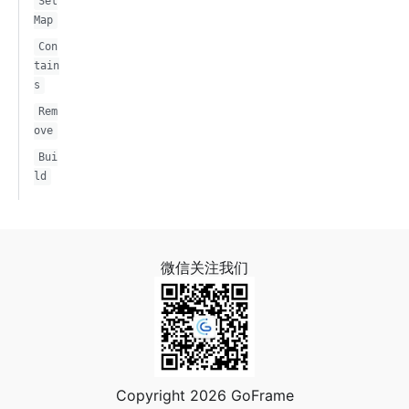
Set
Map
Con
tain
s
Rem
ove
Bui
ld
微信关注我们
Copyright 2026 GoFrame