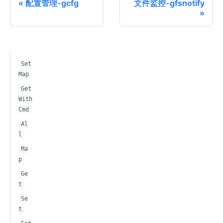
配置管理-gcfg
文件监控-gfsnotify
Set
Map
Get
With
Cmd
Al
l
Ma
p
Ge
t
Se
t