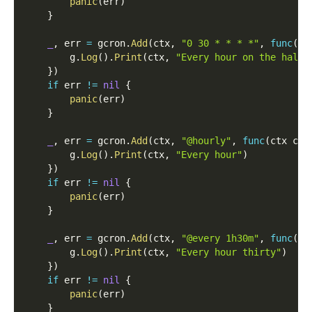
panic
(
err
)
}
_
,
 err 
=
 gcron
.
Add
(
ctx
,
"0 30 * * * *"
,
func
(
ct
        g
.
Log
(
)
.
Print
(
ctx
,
"Every hour on the half 
}
)
if
 err 
!=
nil
{
panic
(
err
)
}
_
,
 err 
=
 gcron
.
Add
(
ctx
,
"@hourly"
,
func
(
ctx con
        g
.
Log
(
)
.
Print
(
ctx
,
"Every hour"
)
}
)
if
 err 
!=
nil
{
panic
(
err
)
}
_
,
 err 
=
 gcron
.
Add
(
ctx
,
"@every 1h30m"
,
func
(
ct
        g
.
Log
(
)
.
Print
(
ctx
,
"Every hour thirty"
)
}
)
if
 err 
!=
nil
{
panic
(
err
)
}