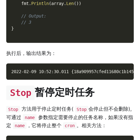
    fmt
.
Println
(
array
.
Len
(
)
)
// Output:
// 3
}
执行后，输出结果为：
2022-02-09 10:52:30.011 {18a909957cfed11680c1b145da
暂停定时任务
Stop
方法用于停止定时任务(
会停止但不会删除),
Stop
Stop
可通过
参数指定需要停止的任务名称，如果没有指
name
定
，它将停止整个
。相关方法：
name
cron