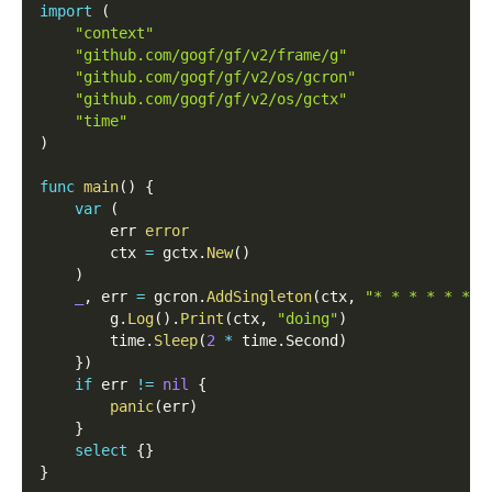
import
(
"context"
"github.com/gogf/gf/v2/frame/g"
"github.com/gogf/gf/v2/os/gcron"
"github.com/gogf/gf/v2/os/gctx"
"time"
)
func
main
(
)
{
var
(
        err 
error
        ctx 
=
 gctx
.
New
(
)
)
_
,
 err 
=
 gcron
.
AddSingleton
(
ctx
,
"* * * * * *"
,
        g
.
Log
(
)
.
Print
(
ctx
,
"doing"
)
        time
.
Sleep
(
2
*
 time
.
Second
)
}
)
if
 err 
!=
nil
{
panic
(
err
)
}
select
{
}
}