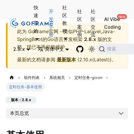
快
社
开
社
社
速
区
发
区
区
AI Vibe
开
教
手
案
交
Coding
始
程
此为
GoFrame官网 - 类似PHP-Laravel,Java-
册
例
流
SpringBoot的Go语言开发框架
2.8.x
版的文
档，现已不再积极维护。
2.8.x
简体中文
搜索
最新的文档请参阅
最新版本
(
2.10.x(Latest)
)。
组件列表
系统相关
定时任务-gcron
定时任务-基本使用
版本：2.8.x
本页总览