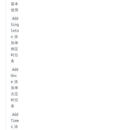
基本
使用
Add
Sing
leto
添
n
加单
例定
时任
务
Add
Onc
添
e
加单
次定
时任
务
Add
Time
添
s