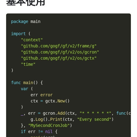
基本使用
package
 main
import
(
"context"
"github.com/gogf/gf/v2/frame/g"
"github.com/gogf/gf/v2/os/gcron"
"github.com/gogf/gf/v2/os/gctx"
"time"
)
func
main
(
)
{
var
(
        err 
error
        ctx 
=
 gctx
.
New
(
)
)
_
,
 err 
=
 gcron
.
Add
(
ctx
,
"* * * * * *"
,
func
(
ctx
        g
.
Log
(
)
.
Print
(
ctx
,
"Every second"
)
}
,
"MySecondCronJob"
)
if
 err 
!=
nil
{