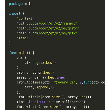
package
 main
import
(
"context"
"github.com/gogf/gf/v2/frame/g"
"github.com/gogf/gf/v2/os/gcron"
"github.com/gogf/gf/v2/os/gctx"
"time"
)
func
main
(
)
{
var
(
        ctx 
=
 gctx
.
New
(
)
)
    cron 
:=
 gcron
.
New
(
)
    array 
:=
 garray
.
New
(
true
)
    cron
.
AddTimes
(
ctx
,
"@every 2s"
,
2
,
func
(
ctx cont
        array
.
Append
(
1
)
}
)
     fmt
.
Println
(
cron
.
Size
(
)
,
 array
.
Len
(
)
)
    time
.
Sleep
(
3000
*
 time
.
Millisecond
)
    fmt
.
Println
(
cron
.
Size
(
)
,
 array
.
Len
(
)
)