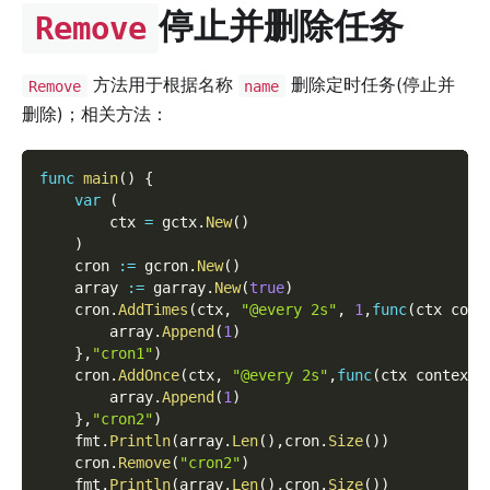
停止并删除任务
Remove
方法用于根据名称
删除定时任务(停止并
Remove
name
删除)；相关方法：
func
main
(
)
{
var
(
        ctx 
=
 gctx
.
New
(
)
)
    cron 
:=
 gcron
.
New
(
)
    array 
:=
 garray
.
New
(
true
)
    cron
.
AddTimes
(
ctx
,
"@every 2s"
,
1
,
func
(
ctx cont
        array
.
Append
(
1
)
}
,
"cron1"
)
    cron
.
AddOnce
(
ctx
,
"@every 2s"
,
func
(
ctx context
.
        array
.
Append
(
1
)
}
,
"cron2"
)
    fmt
.
Println
(
array
.
Len
(
)
,
cron
.
Size
(
)
)
    cron
.
Remove
(
"cron2"
)
    fmt
.
Println
(
array
.
Len
(
)
,
cron
.
Size
(
)
)