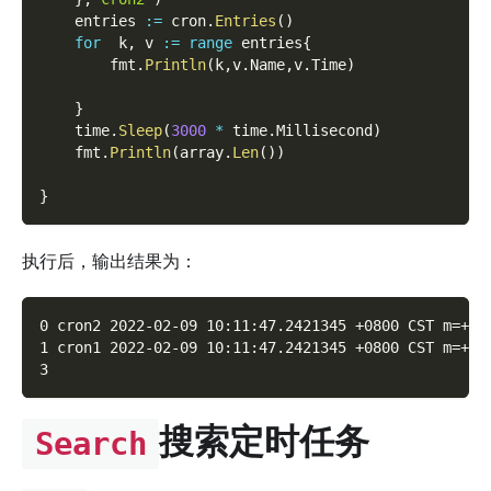
    entries 
:=
 cron
.
Entries
(
)
for
  k
,
 v 
:=
range
 entries
{
        fmt
.
Println
(
k
,
v
.
Name
,
v
.
Time
)
}
    time
.
Sleep
(
3000
*
 time
.
Millisecond
)
    fmt
.
Println
(
array
.
Len
(
)
)
}
执行后，输出结果为：
0 cron2 2022-02-09 10:11:47.2421345 +0800 CST m=+0.
1 cron1 2022-02-09 10:11:47.2421345 +0800 CST m=+0.
3
搜索定时任务
Search