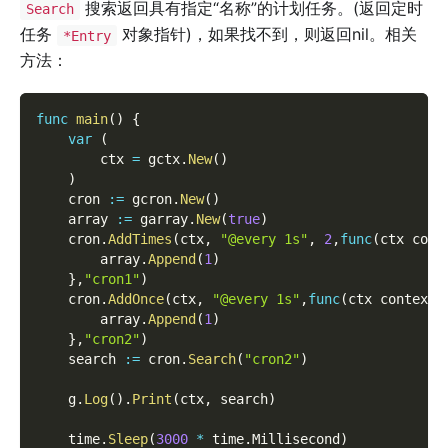
搜索返回具有指定“名称”的计划任务。(返回定时
Search
任务
对象指针)，如果找不到，则返回nil。相关
*Entry
方法：
func
main
(
)
{
var
(
        ctx 
=
 gctx
.
New
(
)
)
    cron 
:=
 gcron
.
New
(
)
    array 
:=
 garray
.
New
(
true
)
    cron
.
AddTimes
(
ctx
,
"@every 1s"
,
2
,
func
(
ctx cont
        array
.
Append
(
1
)
}
,
"cron1"
)
    cron
.
AddOnce
(
ctx
,
"@every 1s"
,
func
(
ctx context
.
        array
.
Append
(
1
)
}
,
"cron2"
)
    search 
:=
 cron
.
Search
(
"cron2"
)
    g
.
Log
(
)
.
Print
(
ctx
,
 search
)
    time
.
Sleep
(
3000
*
 time
.
Millisecond
)