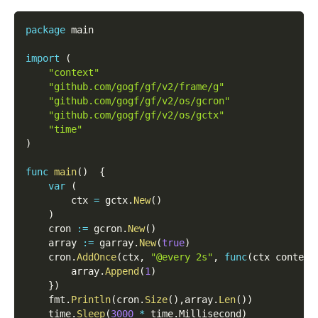
package
 main
import
(
"context"
"github.com/gogf/gf/v2/frame/g"
"github.com/gogf/gf/v2/os/gcron"
"github.com/gogf/gf/v2/os/gctx"
"time"
)
func
main
(
)
{
var
(
        ctx 
=
 gctx
.
New
(
)
)
    cron 
:=
 gcron
.
New
(
)
    array 
:=
 garray
.
New
(
true
)
    cron
.
AddOnce
(
ctx
,
"@every 2s"
,
func
(
ctx context
        array
.
Append
(
1
)
}
)
    fmt
.
Println
(
cron
.
Size
(
)
,
array
.
Len
(
)
)
    time
.
Sleep
(
3000
*
 time
.
Millisecond
)