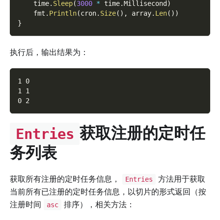
    time
.
Sleep
(
3000
*
 time
.
Millisecond
)
    fmt
.
Println
(
cron
.
Size
(
)
,
 array
.
Len
(
)
)
}
执行后，输出结果为：
1 0
1 1
0 2
获取注册的定时任
Entries
务列表
获取所有注册的定时任务信息，
方法用于获取
Entries
当前所有已注册的定时任务信息，以切片的形式返回（按
注册时间
排序），相关方法：
asc