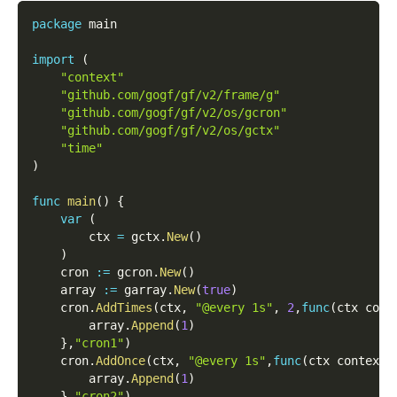
package
 main
import
(
"context"
"github.com/gogf/gf/v2/frame/g"
"github.com/gogf/gf/v2/os/gcron"
"github.com/gogf/gf/v2/os/gctx"
"time"
)
func
main
(
)
{
var
(
        ctx 
=
 gctx
.
New
(
)
)
    cron 
:=
 gcron
.
New
(
)
    array 
:=
 garray
.
New
(
true
)
    cron
.
AddTimes
(
ctx
,
"@every 1s"
,
2
,
func
(
ctx cont
        array
.
Append
(
1
)
}
,
"cron1"
)
    cron
.
AddOnce
(
ctx
,
"@every 1s"
,
func
(
ctx context
.
        array
.
Append
(
1
)
}
,
"cron2"
)