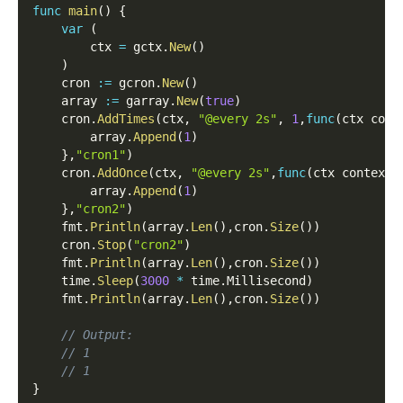
func
main
(
)
{
var
(
        ctx 
=
 gctx
.
New
(
)
)
    cron 
:=
 gcron
.
New
(
)
    array 
:=
 garray
.
New
(
true
)
    cron
.
AddTimes
(
ctx
,
"@every 2s"
,
1
,
func
(
ctx cont
        array
.
Append
(
1
)
}
,
"cron1"
)
    cron
.
AddOnce
(
ctx
,
"@every 2s"
,
func
(
ctx context
.
        array
.
Append
(
1
)
}
,
"cron2"
)
    fmt
.
Println
(
array
.
Len
(
)
,
cron
.
Size
(
)
)
    cron
.
Stop
(
"cron2"
)
    fmt
.
Println
(
array
.
Len
(
)
,
cron
.
Size
(
)
)
    time
.
Sleep
(
3000
*
 time
.
Millisecond
)
    fmt
.
Println
(
array
.
Len
(
)
,
cron
.
Size
(
)
)
// Output:
// 1
// 1
}