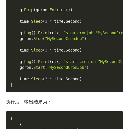
    g
.
Dump
(
gcron
.
Entries
(
)
)
    time
.
Sleep
(
3
*
 time
.
Second
)
    g
.
Log
(
)
.
Print
(
ctx
,
`stop cronjob "MySecondCronJ
    gcron
.
Stop
(
"MySecondCronJob"
)
    time
.
Sleep
(
3
*
 time
.
Second
)
    g
.
Log
(
)
.
Print
(
ctx
,
`start cronjob "MySecondCron
    gcron
.
Start
(
"MySecondCronJob"
)
    time
.
Sleep
(
3
*
 time
.
Second
)
}
执行后，输出结果为：
[
    {