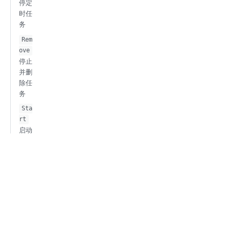
停定
时任
务
Rem
ove
停止
并删
除任
务
Sta
rt
启动
定时
任务
微信关注我们