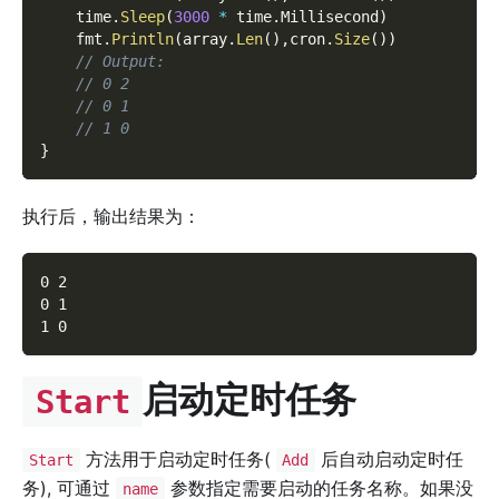
    time
.
Sleep
(
3000
*
 time
.
Millisecond
)
    fmt
.
Println
(
array
.
Len
(
)
,
cron
.
Size
(
)
)
// Output:
// 0 2
// 0 1
// 1 0
}
执行后，输出结果为：
0 2
0 1
1 0
启动定时任务
Start
方法用于启动定时任务(
后自动启动定时任
Start
Add
务), 可通过
参数指定需要启动的任务名称。如果没
name