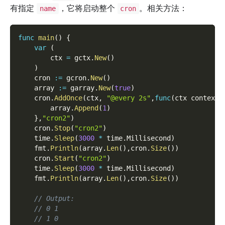
有指定
，它将启动整个
。相关方法：
name
cron
func
main
(
)
{
var
(
        ctx 
=
 gctx
.
New
(
)
)
    cron 
:=
 gcron
.
New
(
)
    array 
:=
 garray
.
New
(
true
)
    cron
.
AddOnce
(
ctx
,
"@every 2s"
,
func
(
ctx context
.
        array
.
Append
(
1
)
}
,
"cron2"
)
    cron
.
Stop
(
"cron2"
)
    time
.
Sleep
(
3000
*
 time
.
Millisecond
)
    fmt
.
Println
(
array
.
Len
(
)
,
cron
.
Size
(
)
)
    cron
.
Start
(
"cron2"
)
    time
.
Sleep
(
3000
*
 time
.
Millisecond
)
    fmt
.
Println
(
array
.
Len
(
)
,
cron
.
Size
(
)
)
// Output:
// 0 1
// 1 0