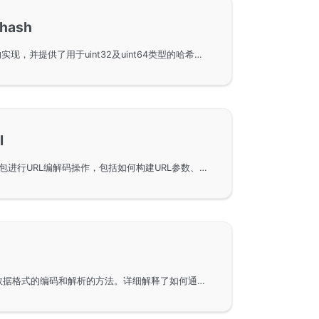
ash
经典哈希函数在Go语言中的实现，并提供了用于uint32及uint64类型的哈希函数的使用方式。通过GoFrame框架，用户可以更高效地实现哈希功能，文档中包括了详细的接口文档和基准测试结果，帮助用户优化和理解编码性能。同时，通过简单的重复性测试，展示了不同哈希函数的特性和表现。
l
使用GoFrame框架中的gurl包进行URL编解码操作，包括如何构建URL参数、对URL参数进行编码和解码，以及如何解析URL以获取其不同组件。这些功能对于在Go语言中进行网络编程和数据传输时非常有用，适合有类似需求的开发者参考。
使用GoFrame框架进行INI数据格式的编码和解析的方法。详细解释了如何通过GoFrame框架中的gini包进行INI的编解码，并提供了相关的接口文档链接，方便开发者查阅。