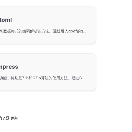
oml
使用GoFrame框架进行TOML数据格式的编码解析的方法。通过引入gogf的gtoml包，可以方便地对TOML格式的数据进行编解码操作。文章还提供了接口文档的链接，帮助开发者更深入了解gtoml的使用细节。
press
二进制数据的压缩和解压缩功能，特别是Zlib和GZip算法的使用方法。通过GoFrame框架，用户可以轻松实现数据压缩解压，具体实现请参考接口文档。本页面提供详细的调用示例和相关技术文档链接，帮助开发者快速上手。
月17日
更新