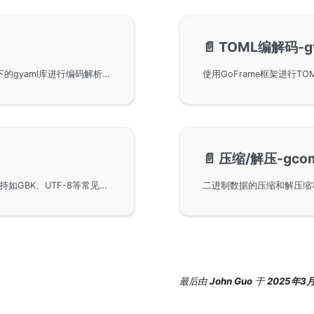
📄️
TOML编解码-gt
YAML数据格式的编解码方法，使用GoFrame框架下的gyaml库进行编码解析。通过导入github.com/gogf/gf/v2/encoding/gyaml包，可以方便地处理YAML格式的数据。此外，还提供了接口文档的链接供用户参考。
📄️
压缩/解压-gcom
GoFrame框架中的字符编码转换模块gcharset，支持如GBK、UTF-8等常见字符集的转换，为开发者提供了灵活的字符集兼容性。通过导入相关包，开发者可以实现不同字符集之间的转换，从而满足多语言、多地区用户的需求，提升应用程序的国际化与本地化能力。
最后
由
John Guo
于
2025年3