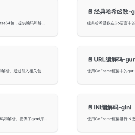
📄️
经典哈希函数-gh
使用BASE64编解码功能，基于GoFrame框架的gbase64包，提供编码和解码方法。通过GitHub链接和接口文档了解更多，适用于Go语言开发者的实用组件。
📄️
URL编解码-gur
在使用GoFrame框架构建的项目中进行HTML编码和解析。通过引入相关包，可以轻松对HTML内容进行处理。文末提供了官方接口文档的链接，进一步帮助开发者理解和使用。
📄️
INI编解码-gini
使用GoFrame框架中的gxml进行XML数据格式的编码和解析。提供了gxml库的基本使用方法以及相关接口文档的链接，帮助开发者在Go语言项目中轻松处理XML数据。具体实现包括import语句与gxml库的调用示例。