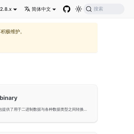
2.8.x
简体中文
搜索
再积极维护。
inary
GoFrame框架中的gbinary包提供了用于二进制数据与各种数据类型之间转换的编解码功能，广泛应用于网络通信和数据文件操作。支持对整型数据进行按位精准处理，并提供了一系列编码和解码接口，以确保数据在不同类型和平台间的高效转换。