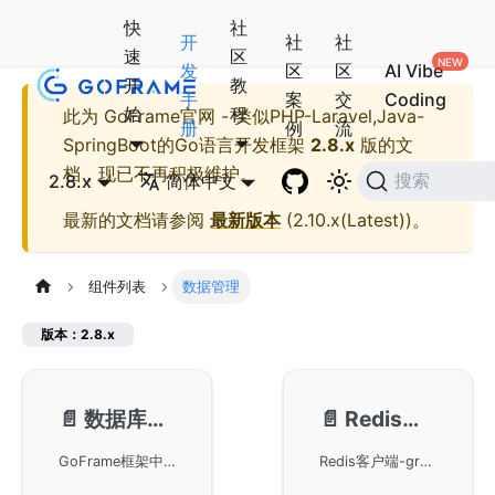
快
社
开
社
社
速
区
发
区
区
AI Vibe
开
教
手
案
交
Coding
始
程
此为
GoFrame官网 - 类似PHP-Laravel,Java-
册
例
流
SpringBoot的Go语言开发框架
2.8.x
版的文
档，现已不再积极维护。
2.8.x
简体中文
搜索
最新的文档请参阅
最新版本
(
2.10.x(Latest)
)。
组件列表
数据管理
版本：2.8.x
📄️
数据库ORM-gdb
📄️
Redis客户端-gredis
GoFrame框架中的gdb模块，该模块是实现数据库ORM功能的核心组件，负责高效的数据操作与管理。在GoFrame框架中，gdb扮演着至关重要的角色，有助于简化数据库的交互和管理。
Redis客户端-gredis模块旨在通过GoFrame框架提供高效的数据库缓存操作，用户可以探索如何在GoFrame框架下优化Redis相关应用，实现高性能的Redis功能。