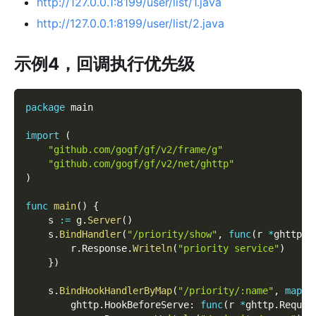
http://127.0.0.1:8199/user/list/1.java
http://127.0.0.1:8199/user/list/2.java
示例4，回调执行优先级
package
 main
import
(
"github.com/gogf/gf/v2/frame/g"
"github.com/gogf/gf/v2/net/ghttp"
)
func
main
(
)
{
    s 
:=
 g
.
Server
(
)
    s
.
BindHandler
(
"/priority/show"
,
func
(
r 
*
ghttp
.
R
        r
.
Response
.
Writeln
(
"priority service"
)
}
)
    s
.
BindHookHandlerByMap
(
"/priority/:name"
,
map
[
s
        ghttp
.
HookBeforeServe
:
func
(
r 
*
ghttp
.
Reques