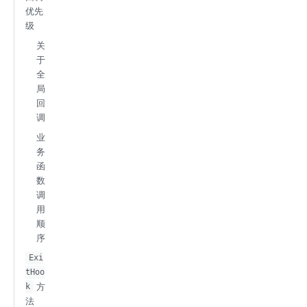
优先
级
关
于
全
局
回
调
业
务
函
数
调
用
顺
序
Exi
tHoo
方
k
法