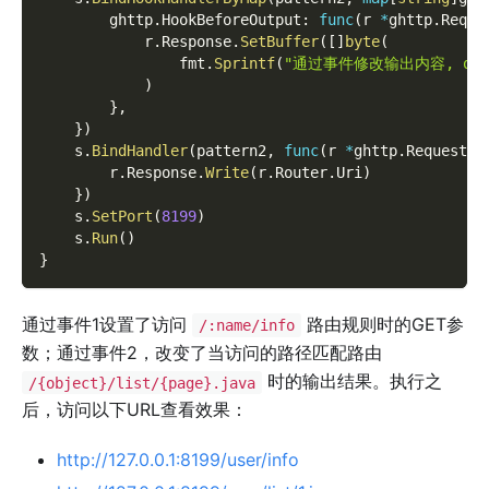
        ghttp
.
HookBeforeOutput
:
func
(
r 
*
ghttp
.
Reque
            r
.
Response
.
SetBuffer
(
[
]
byte
(
                fmt
.
Sprintf
(
"通过事件修改输出内容, object
)
}
,
}
)
    s
.
BindHandler
(
pattern2
,
func
(
r 
*
ghttp
.
Request
)
        r
.
Response
.
Write
(
r
.
Router
.
Uri
)
}
)
    s
.
SetPort
(
8199
)
    s
.
Run
(
)
}
通过事件1设置了访问
路由规则时的GET参
/:name/info
数；通过事件2，改变了当访问的路径匹配路由
时的输出结果。执行之
/{object}/list/{page}.java
后，访问以下URL查看效果：
http://127.0.0.1:8199/user/info