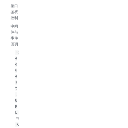
接口
鉴权
控制
中间
件与
事件
回调
R
e
q
u
e
s
t
.
U
R
L
与
R