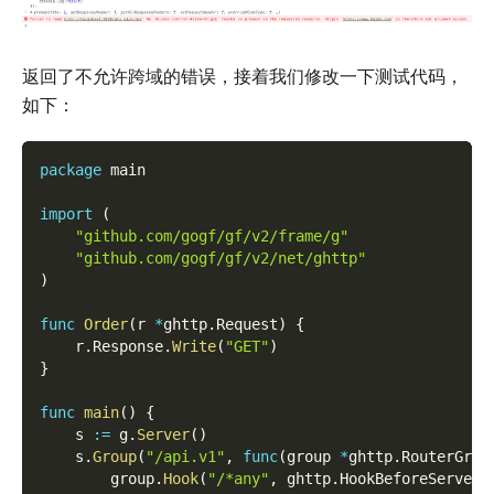
返回了不允许跨域的错误，接着我们修改一下测试代码，
如下：
package
 main
import
(
"github.com/gogf/gf/v2/frame/g"
"github.com/gogf/gf/v2/net/ghttp"
)
func
Order
(
r 
*
ghttp
.
Request
)
{
    r
.
Response
.
Write
(
"GET"
)
}
func
main
(
)
{
    s 
:=
 g
.
Server
(
)
    s
.
Group
(
"/api.v1"
,
func
(
group 
*
ghttp
.
RouterGrou
        group
.
Hook
(
"/*any"
,
 ghttp
.
HookBeforeServe
,