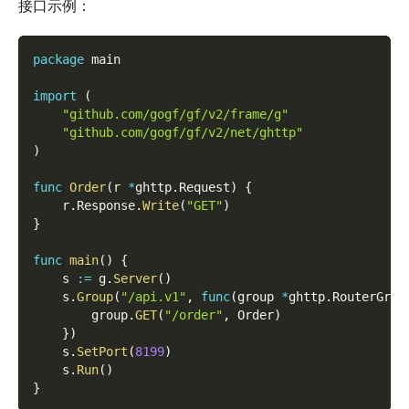
接口示例：
package
 main
import
(
"github.com/gogf/gf/v2/frame/g"
"github.com/gogf/gf/v2/net/ghttp"
)
func
Order
(
r 
*
ghttp
.
Request
)
{
    r
.
Response
.
Write
(
"GET"
)
}
func
main
(
)
{
    s 
:=
 g
.
Server
(
)
    s
.
Group
(
"/api.v1"
,
func
(
group 
*
ghttp
.
RouterGrou
        group
.
GET
(
"/order"
,
 Order
)
}
)
    s
.
SetPort
(
8199
)
    s
.
Run
(
)
}