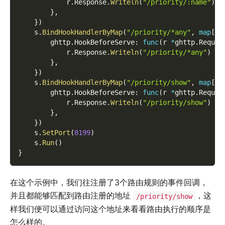
            r
.
Response
.
Writeln
(
"/priority/:name"
)
}
,
}
)
    s
.
BindHookHandlerByMap
(
"/priority/*any"
,
map
[
st
        ghttp
.
HookBeforeServe
:
func
(
r 
*
ghttp
.
Reques
            r
.
Response
.
Writeln
(
"/priority/*any"
)
}
,
}
)
    s
.
BindHookHandlerByMap
(
"/priority/show"
,
map
[
st
        ghttp
.
HookBeforeServe
:
func
(
r 
*
ghttp
.
Reques
            r
.
Response
.
Writeln
(
"/priority/show"
)
}
,
}
)
    s
.
SetPort
(
8199
)
    s
.
Run
(
)
}
在这个示例中，我们往注册了3个路由规则的事件回调，
并且都能够匹配到路由注册的地址
，这
/priority/show
样我们便可以通过访问这个地址来看看路由执行的顺序是
怎么样的。