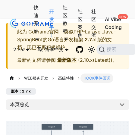
快
社
开
社
社
速
区
发
区
区
AI Vibe
开
教
手
案
交
Coding
始
程
此为
GoFrame官网 - 类似PHP-Laravel,Java-
册
例
流
SpringBoot的Go语言开发框架
2.7.x
版的文
档，现已不再积极维护。
2.7.x
简体中文
搜索
最新的文档请参阅
最新版本
(
2.10.x(Latest)
)。
WEB服务开发
高级特性
HOOK事件回调
版本：2.7.x
本页总览