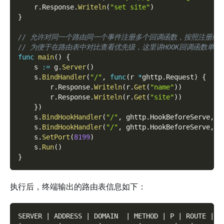
    r
.
Response
.
Writeln
(
"set site"
)
}
// 允许对同一个路由同一个事件注册多个回调函数，按照注册顺
// 为便于在路由表中对比查看优先级，这里讲HOOK回调函数单
func
main
(
)
{
    s 
:=
 g
.
Server
(
)
    s
.
BindHandler
(
"/"
,
func
(
r 
*
ghttp
.
Request
)
{
        r
.
Response
.
Writeln
(
r
.
Get
(
"name"
)
)
        r
.
Response
.
Writeln
(
r
.
Get
(
"site"
)
)
}
)
    s
.
BindHookHandler
(
"/"
,
 ghttp
.
HookBeforeServe
,
 b
    s
.
BindHookHandler
(
"/"
,
 ghttp
.
HookBeforeServe
,
 b
    s
.
SetPort
(
8199
)
    s
.
Run
(
)
}
执行后，终端输出的路由表信息如下：
SERVER | ADDRESS | DOMAIN  | METHOD | P | ROUTE |  