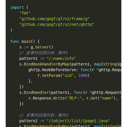
import
(
"fmt"
"github.com/gogf/gf/v2/frame/g"
"github.com/gogf/gf/v2/net/ghttp"
)
func
main
(
)
{
    s 
:=
 g
.
Server
(
)
// 多事件回调示例，事件1
    pattern1 
:=
"/:name/info"
    s
.
BindHookHandlerByMap
(
pattern1
,
map
[
string
]
ght
        ghttp
.
HookBeforeServe
:
func
(
r 
*
ghttp
.
Reques
            r
.
SetParam
(
"uid"
,
1000
)
}
,
}
)
    s
.
BindHandler
(
pattern1
,
func
(
r 
*
ghttp
.
Request
)
        r
.
Response
.
Write
(
"用户:"
,
 r
.
Get
(
"name"
)
,
", 
}
)
// 多事件回调示例，事件2
    pattern2 
:=
"/{object}/list/{page}.java"
    s
.
BindHookHandlerByMap
(
pattern2
,
map
[
string
]
ght