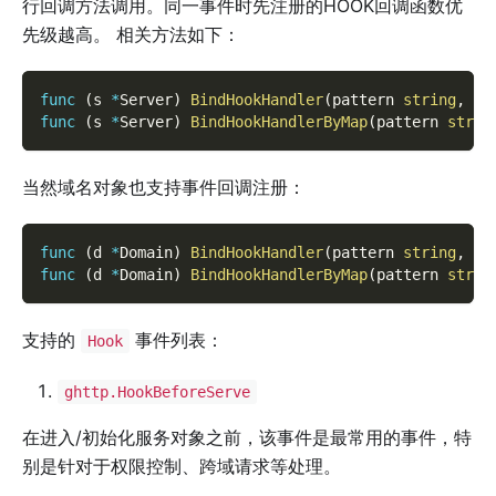
行回调方法调用。同一事件时先注册的HOOK回调函数优
先级越高。 相关方法如下：
func
(
s 
*
Server
)
BindHookHandler
(
pattern 
string
,
 ho
func
(
s 
*
Server
)
BindHookHandlerByMap
(
pattern 
strin
当然域名对象也支持事件回调注册：
func
(
d 
*
Domain
)
BindHookHandler
(
pattern 
string
,
 ho
func
(
d 
*
Domain
)
BindHookHandlerByMap
(
pattern 
strin
支持的
事件列表：
Hook
ghttp.HookBeforeServe
在进入/初始化服务对象之前，该事件是最常用的事件，特
别是针对于权限控制、跨域请求等处理。