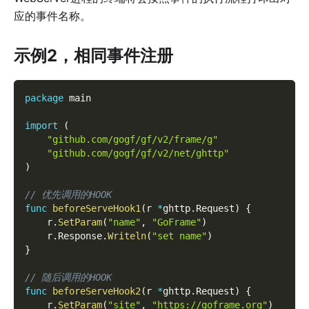
应的事件名称。
示例2，相同事件注册
package
 main
import
(
"github.com/gogf/gf/v2/frame/g"
"github.com/gogf/gf/v2/net/ghttp"
)
// 优先调用的HOOK
func
beforeServeHook1
(
r 
*
ghttp
.
Request
)
{
    r
.
SetParam
(
"name"
,
"GoFrame"
)
    r
.
Response
.
Writeln
(
"set name"
)
}
// 随后调用的HOOK
func
beforeServeHook2
(
r 
*
ghttp
.
Request
)
{
    r
.
SetParam
(
"site"
,
"https://goframe.org"
)