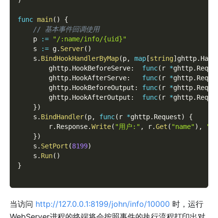
)
func
main
(
)
{
// 基本事件回调使用
    p 
:=
"/:name/info/{uid}"
    s 
:=
 g
.
Server
(
)
    s
.
BindHookHandlerByMap
(
p
,
map
[
string
]
ghttp
.
Hand
        ghttp
.
HookBeforeServe
:
func
(
r 
*
ghttp
.
Reque
        ghttp
.
HookAfterServe
:
func
(
r 
*
ghttp
.
Reque
        ghttp
.
HookBeforeOutput
:
func
(
r 
*
ghttp
.
Reque
        ghttp
.
HookAfterOutput
:
func
(
r 
*
ghttp
.
Reque
}
)
    s
.
BindHandler
(
p
,
func
(
r 
*
ghttp
.
Request
)
{
        r
.
Response
.
Write
(
"用户:"
,
 r
.
Get
(
"name"
)
,
", 
}
)
    s
.
SetPort
(
8199
)
    s
.
Run
(
)
}
当访问
http://127.0.0.1:8199/john/info/10000
时，运行
WebServer进程的终端将会按照事件的执行流程打印出对