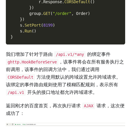
            r
.
Response
.
CORSDefault
(
)
}
)
        group
.
GET
(
"/order"
,
 Order
)
}
)
    s
.
SetPort
(
8199
)
    s
.
Run
(
)
}
我们增加了针对于路由
的绑定事件
/api.v1/*any
，该事件将会在所有服务执行之
ghttp.HookBeforeServe
前调用，该事件的回调方法中，我们通过调用
方法使用默认的跨域设置允许跨域请求。
CORSDefault
该绑定的事件路由规则使用了模糊匹配规则，表示所有
开头的接口地址都允许跨域请求。
/api.v1
返回刚才的百度首页，再次执行请求
请求，这次便
AJAX
成功了：