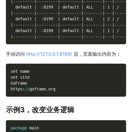
|---------|---------|---------|--------|---|-------
  default |  :8199  | default | ALL    | 1 | /     
|---------|---------|---------|--------|---|-------
  default |  :8199  | default | ALL    | 2 | /     
|---------|---------|---------|--------|---|-------
  default |  :8199  | default | ALL    | 1 | /     
|---------|---------|---------|--------|---|-------
手动访问
http://127.0.0.1:8199/
后，页面输出内容为：
set name
set site
GoFrame
https
:
/
/
goframe
.
org
示例3，改变业务逻辑
package
 main