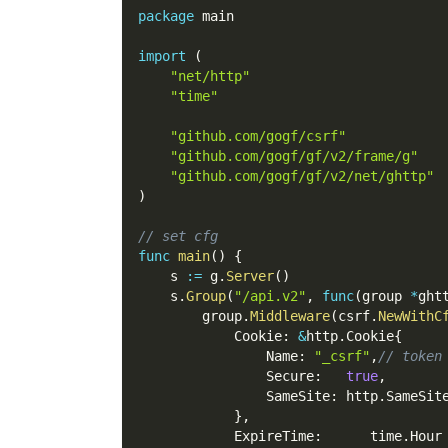
package
 main
import
(
"net/http"
"time"
"github.com/gogf/csrf"
"github.com/gogf/gf/v2/frame/g"
"github.com/gogf/gf/v2/net/ghttp"
)
// set cfg
func
main
(
)
{
    s 
:=
 g
.
Server
(
)
    s
.
Group
(
"/api.v2"
,
func
(
group 
*
ght
        group
.
Middleware
(
csrf
.
NewWithC
            Cookie
:
&
http
.
Cookie
{
                Name
:
"_csrf"
,
// token
                Secure
:
true
,
                SameSite
:
 http
.
SameSit
}
,
            ExpireTime
:
      time
.
Hour