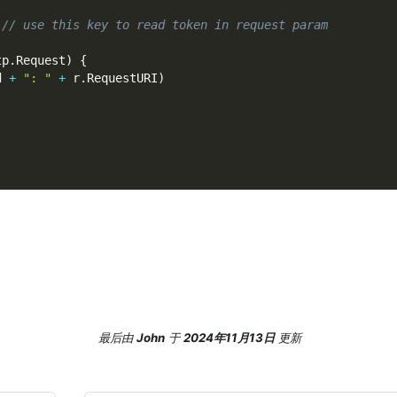
,
// use this key to read token in request param
tp
.
Request
)
{
d 
+
": "
+
 r
.
RequestURI
)
最后
由
John
于
2024年11月13日
更新