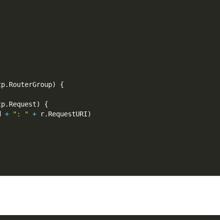
tp
.
RouterGroup
)
{
tp
.
Request
)
{
d 
+
": "
+
 r
.
RequestURI
)