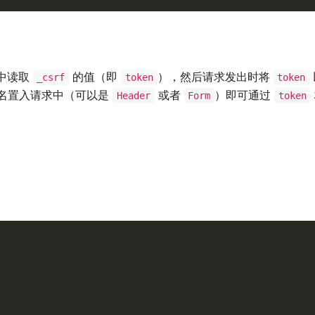
中读取
的值（即
），然后请求发出时将
_csrf
token
token
名置入请求中（可以是
或者
）即可通过
Header
Form
token