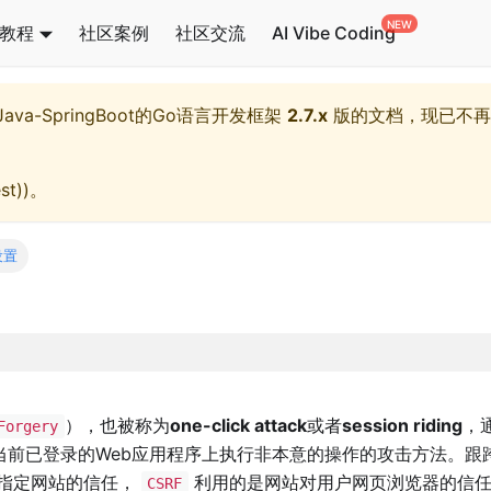
教程
社区案例
社区交流
AI Vibe Coding
l,Java-SpringBoot的Go语言开发框架
2.7.x
版的文档，现已不再
st)
)。
设置
），也被称为
one-click attack
或者
session riding
，
Forgery
当前已登录的Web应用程序上执行非本意的操作的攻击方法。跟
指定网站的信任，
利用的是网站对用户网页浏览器的信
CSRF