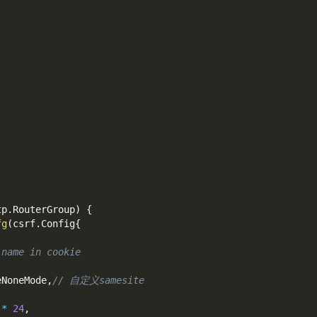
tp
.
RouterGroup
)
{
fg
(
csrf
.
Config
{
 name in cookie
eNoneMode
,
// 自定义samesite
 
*
24
,