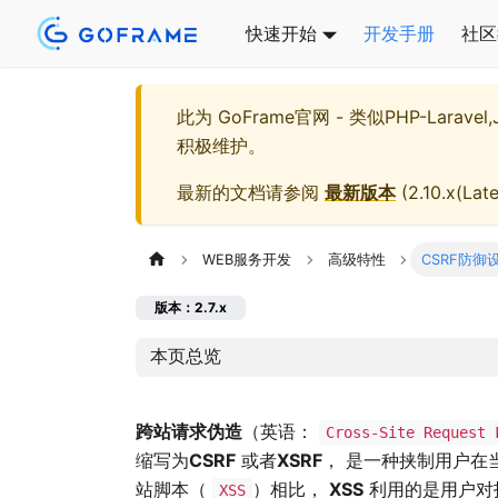
快速开始
开发手册
社区
此为
GoFrame官网 - 类似PHP-Larave
积极维护。
最新的文档请参阅
最新版本
(
2.10.x(Late
WEB服务开发
高级特性
CSRF防御
版本：2.7.x
本页总览
跨站请求伪造
（英语：
Cross-Site Request 
缩写为
CSRF
或者
XSRF
， 是一种挟制用户在
站脚本（
）相比，
XSS
利用的是用户对
XSS