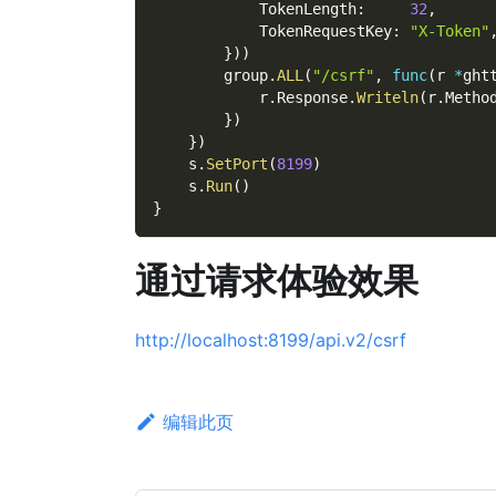
            TokenLength
:
32
,
            TokenRequestKey
:
"X-Token"
}
)
)
        group
.
ALL
(
"/csrf"
,
func
(
r 
*
ght
            r
.
Response
.
Writeln
(
r
.
Metho
}
)
}
)
    s
.
SetPort
(
8199
)
    s
.
Run
(
)
}
通过请求体验效果
http://localhost:8199/api.v2/csrf
编辑此页