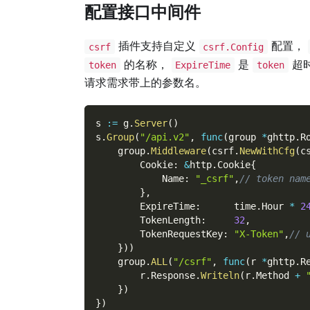
配置接口中间件
插件支持自定义
配置，
csrf
csrf.Config
的名称，
是
超
token
ExpireTime
token
请求需求带上的参数名。
s 
:=
 g
.
Server
(
)
s
.
Group
(
"/api.v2"
,
func
(
group 
*
ghttp
.
R
    group
.
Middleware
(
csrf
.
NewWithCfg
(
c
        Cookie
:
&
http
.
Cookie
{
            Name
:
"_csrf"
,
// token nam
}
,
        ExpireTime
:
      time
.
Hour 
*
2
        TokenLength
:
32
,
        TokenRequestKey
:
"X-Token"
,
// 
}
)
)
    group
.
ALL
(
"/csrf"
,
func
(
r 
*
ghttp
.
R
        r
.
Response
.
Writeln
(
r
.
Method 
+
}
)
}
)