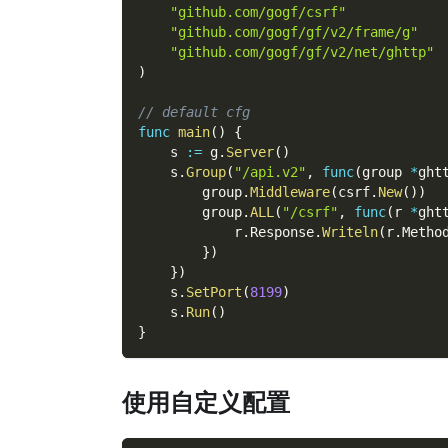
"github.com/gogf/csrf"
"github.com/gogf/gf/v2/frame/g"
"github.com/gogf/gf/v2/net/ghttp"
)
// default cfg
func
main
(
)
{
    s 
:=
 g
.
Server
(
)
    s
.
Group
(
"/api.v2"
,
func
(
group 
*
ght
        group
.
Middleware
(
csrf
.
New
(
)
)
        group
.
ALL
(
"/csrf"
,
func
(
r 
*
ght
            r
.
Response
.
Writeln
(
r
.
Metho
}
)
}
)
    s
.
SetPort
(
8199
)
    s
.
Run
(
)
}
使用自定义配置