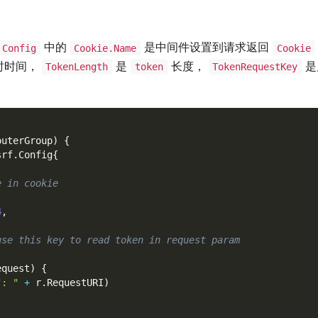
中的
是中间件设置到请求返回
Config
Cookie.Name
Cookie
时时间，
是
长度，
是
TokenLength
token
TokenRequestKey
outerGroup
)
{
srf
.
Config
{
e in cookie
4
,
use this key to read token in request param
equest
)
{
": "
+
 r
.
RequestURI
)