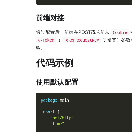
前端对接
通过配置后，前端在POST请求前从
Cookie
（
所设置）参数
X-Token
TokenRequestKey
验。
代码示例
使用默认配置
package
 main
import
(
"net/http"
"time"