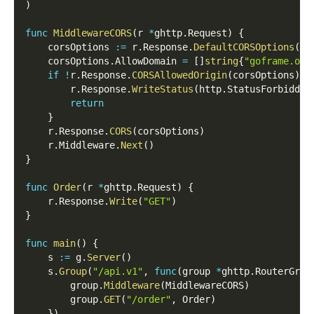
)
func
MiddlewareCORS
(
r 
*
ghttp
.
Request
)
{
    corsOptions 
:=
 r
.
Response
.
DefaultCORSOptions
(
)
    corsOptions
.
AllowDomain 
=
[
]
string
{
"goframe.org
if
!
r
.
Response
.
CORSAllowedOrigin
(
corsOptions
)
{
        r
.
Response
.
WriteStatus
(
http
.
StatusForbidden
return
}
    r
.
Response
.
CORS
(
corsOptions
)
    r
.
Middleware
.
Next
(
)
}
func
Order
(
r 
*
ghttp
.
Request
)
{
    r
.
Response
.
Write
(
"GET"
)
}
func
main
(
)
{
    s 
:=
 g
.
Server
(
)
    s
.
Group
(
"/api.v1"
,
func
(
group 
*
ghttp
.
RouterGrou
        group
.
Middleware
(
MiddlewareCORS
)
        group
.
GET
(
"/order"
,
 Order
)
}
)