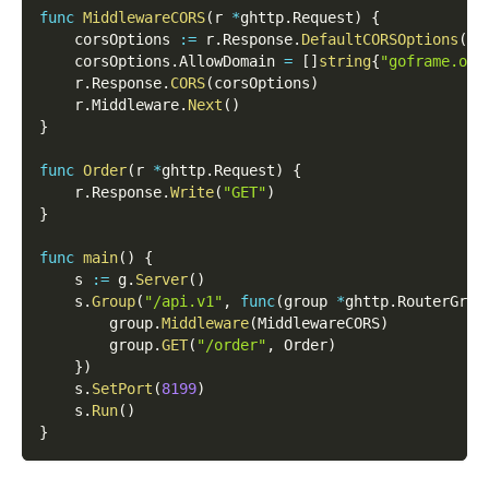
func
MiddlewareCORS
(
r 
*
ghttp
.
Request
)
{
    corsOptions 
:=
 r
.
Response
.
DefaultCORSOptions
(
)
    corsOptions
.
AllowDomain 
=
[
]
string
{
"goframe.org
    r
.
Response
.
CORS
(
corsOptions
)
    r
.
Middleware
.
Next
(
)
}
func
Order
(
r 
*
ghttp
.
Request
)
{
    r
.
Response
.
Write
(
"GET"
)
}
func
main
(
)
{
    s 
:=
 g
.
Server
(
)
    s
.
Group
(
"/api.v1"
,
func
(
group 
*
ghttp
.
RouterGrou
        group
.
Middleware
(
MiddlewareCORS
)
        group
.
GET
(
"/order"
,
 Order
)
}
)
    s
.
SetPort
(
8199
)
    s
.
Run
(
)
}