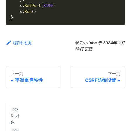
    s
.
SetPort
(
8199
)
    s
.
Run
(
)
}
编辑此页
最后
由
John
于
2024年11月
13日
更新
上一页
下一页
平滑重启特性
CSRF防御设置
COR
对
S
象
COR