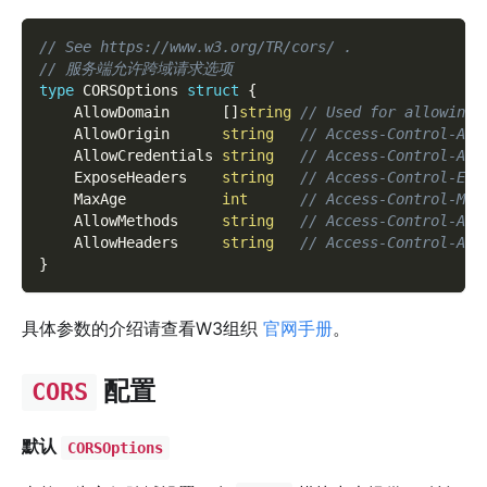
// See https://www.w3.org/TR/cors/ .
// 服务端允许跨域请求选项
type
 CORSOptions 
struct
{
    AllowDomain      
[
]
string
// Used for allowing 
    AllowOrigin      
string
// Access-Control-All
    AllowCredentials 
string
// Access-Control-All
    ExposeHeaders    
string
// Access-Control-Exp
    MaxAge           
int
// Access-Control-Max
    AllowMethods     
string
// Access-Control-All
    AllowHeaders     
string
// Access-Control-All
}
具体参数的介绍请查看W3组织
官网手册
。
配置
CORS
默认
CORSOptions