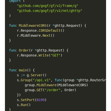
import
(
"github.com/gogf/gf/v2/frame/g"
"github.com/gogf/gf/v2/net/ghttp"
)
func
MiddlewareCORS
(
r 
*
ghttp
.
Request
)
{
    r
.
Response
.
CORSDefault
(
)
    r
.
Middleware
.
Next
(
)
}
func
Order
(
r 
*
ghttp
.
Request
)
{
    r
.
Response
.
Write
(
"GET"
)
}
func
main
(
)
{
    s 
:=
 g
.
Server
(
)
    s
.
Group
(
"/api.v1"
,
func
(
group 
*
ghttp
.
RouterGrou
        group
.
Middleware
(
MiddlewareCORS
)
        group
.
GET
(
"/order"
,
 Order
)
}
)
    s
.
SetPort
(
8199
)
    s
.
Run
(
)
}