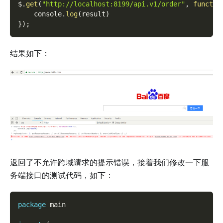
$
.
get
(
"http://localhost:8199/api.v1/order"
,
functio
    console
.
log
(
result
)
}
)
;
结果如下：
返回了不允许跨域请求的提示错误，接着我们修改一下服
务端接口的测试代码，如下：
package
 main