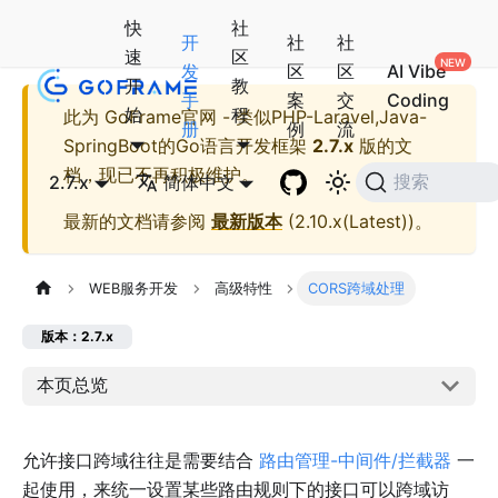
快
社
开
社
社
速
区
发
区
区
AI Vibe
开
教
手
案
交
Coding
始
程
此为
GoFrame官网 - 类似PHP-Laravel,Java-
册
例
流
SpringBoot的Go语言开发框架
2.7.x
版的文
档，现已不再积极维护。
2.7.x
简体中文
搜索
最新的文档请参阅
最新版本
(
2.10.x(Latest)
)。
WEB服务开发
高级特性
CORS跨域处理
版本：2.7.x
本页总览
允许接口跨域往往是需要结合
路由管理-中间件/拦截器
一
起使用，来统一设置某些路由规则下的接口可以跨域访