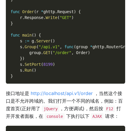
func
Order
(
r 
*
ghttp
.
Request
)
{
    r
.
Response
.
Write
(
"GET"
)
}
func
main
(
)
{
    s 
:=
 g
.
Server
(
)
    s
.
Group
(
"/api.v1"
,
func
(
group 
*
ghttp
.
RouterGrou
        group
.
GET
(
"/order"
,
 Order
)
}
)
    s
.
SetPort
(
8199
)
    s
.
Run
(
)
}
接口地址是
http://localhost/api.v1/order
，当然这个接
口是不允许跨域的。我们打开一个不同的域名，例如：百
度首页(正好用了
，方便调试)，然后按
打
jQuery
F12
开开发者面板，在
下执行以下
请求：
console
AJAX