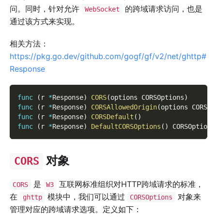
问。同时，针对允许
的跨域请求访问，也是
WebSocket
通过该方式来实现。
相关方法：
https://pkg.go.dev/github.com/gogf/gf/v2/net/ghttp#
Response
func
(
r 
*
Response
)
CORS
(
options CORSOptions
)
func
(
r 
*
Response
)
CORSAllowedOrigin
(
options CORSOp
func
(
r 
*
Response
)
CORSDefault
(
)
func
(
r 
*
Response
)
DefaultCORSOptions
(
)
 CORSOptions
对象
CORS
是
互联网标准组织对HTTP跨域请求的标准，
CORS
W3
在
模块中，我们可以通过
对象来
ghttp
CORSOptions
管理对应的跨域请求选项。定义如下：