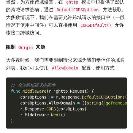
当然，为方便跨域设置，在
模块中也提供了默认
ghttp
的跨域请求选项，通过
方法获取。
DefaultCORSOptions
大多数情况下，我们在需要允许跨域请求的接口中（一般
情况下使用中间件）可以直接使用
允许
CORSDefault()
该接口跨域访问。
限制
来源
Origin
大多数时候，我们需要限制请求来源为我们受信任的域名
列表，我们可以使用
配置，使用方式：
AllowDomain
// 允许跨域请求中间件
func
Middleware
(
r 
*
ghttp
.
Request
)
{
    corsOptions 
:=
 r
.
Response
.
DefaultCORSOptions
(
)
    corsOptions
.
AllowDomain 
=
[
]
string
{
"goframe.org
    r
.
Response
.
CORS
(
corsOptions
)
    r
.
Middleware
.
Next
(
)
}