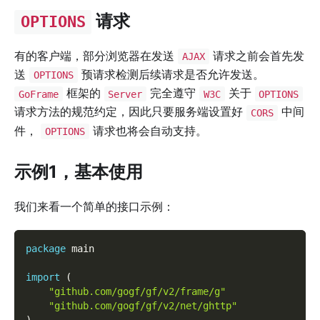
请求
OPTIONS
有的客户端，部分浏览器在发送
请求之前会首先发
AJAX
送
预请求检测后续请求是否允许发送。
OPTIONS
框架的
完全遵守
关于
GoFrame
Server
W3C
OPTIONS
请求方法的规范约定，因此只要服务端设置好
中间
CORS
件，
请求也将会自动支持。
OPTIONS
示例1，基本使用
我们来看一个简单的接口示例：
package
 main
import
(
"github.com/gogf/gf/v2/frame/g"
"github.com/gogf/gf/v2/net/ghttp"
)