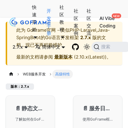
快
社
开
社
社
速
区
发
区
区
AI Vibe
开
教
手
案
交
Coding
始
程
此为
GoFrame官网 - 类似PHP-Laravel,Java-
册
例
流
SpringBoot的Go语言开发框架
2.7.x
版的文
档，现已不再积极维护。
2.7.x
简体中文
搜索
最新的文档请参阅
最新版本
(
2.10.x(Latest)
)。
WEB服务开发
高级特性
版本：2.7.x
📄️
静态文件服务
📄️
服务日志管理
了解如何在GoFrame框架中配置和使用静态文件服务，包括静态文件目录设置、静态文件服务开启条件、URI与静态目录映射、自定义URI重写规则及跨域配置示例，帮助开发者有效管理和优化项目中的静态资源访问。
使用GoFrame框架进行服务日志管理，包括access log和error log的配置与使用。详细解释了日志配置对象及属性，如Logger、LogPath、ErrorStack等，并提供了详细的日志格式说明和自定义日志处理方法。同时，还涉及如何通过配置文件和代码方法进行日志设置，以及日志格式和错误日志的记录方式和示例。