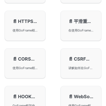
📄️
HTTPS & TLS
📄️
平滑重启特性
使用GoFrame框架构建HTTPS服务，包括准备工作、示例代码以及通过Let’s Encrypt获取免费SSL证书的方法。同时，还探讨了如何在同一WebServer下同时支持HTTP和HTTPS访问协议的方法，确保您的应用更安全。
在使用GoFrame框架时启用和管理平滑重启特性。通过该功能，WebServer在更新版本或者重启时，无需中断已有请求，从而提高服务稳定性和用户体验。支持在*nix系统下的平滑重启和Windows系统下的完整重启，并提供Web和命令行的管理方法。还展示了具体的使用示例，包括基本使用、HTTPS支持和多服务多端口场景的平滑管理。
📄️
CORS跨域处理
📄️
CSRF防御设置
使用GoFrame框架处理CORS跨域请求，结合路由管理中间件设置跨域规则，允许WebSocket跨域访问。提供CORS对象及其配置参数，包含默认和限制Origin来源的设置。同时，通过示例展示了基本使用方法、授权跨域Origin和自定义检测的方法，以实现更灵活的跨域请求管理。
讲解如何在GoFrame框架中通过CSRF防御设置保护Web应用程序安全。我们将介绍使用token校验机制并通过中间件实现插件化防护的方法。包括插件的安装和配置以及前端对接的关键步骤和代码示例，帮助开发者有效抵御CSRF攻击。
📄️
HOOK事件回调
📄️
WebSocket服务
GoFrame框架中ghttp.Server提供的HOOK事件回调功能，该功能类似于中间件，通过自定义监听处理特定事件，绑定事件回调注册顺序明确回调调用优先级。详细讲解了HOOK事件的使用方法、接口鉴权控制、跨域请求处理等实际应用场景，并结合示例代码展示事件回调的具体执行方式及优先级机制。
使用GoFrame框架开发WebSocket服务，包括HTML5客户端、WebSocket服务端、HTTPS支持和安全校验等内容。通过示例代码，展示了WebSocket的连接与信息传递机制，并详细说明了服务端与客户端之间的通信流程和数据处理方法，让读者能够快速上手并实现功能齐全的WebSocket服务。