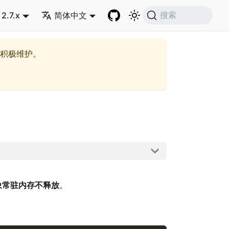
2.7.x
简体中文
搜索
积极维护。
象常驻内存不释放
。