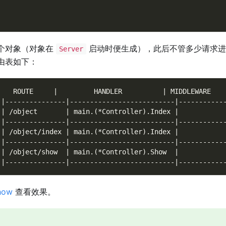
个对象（对象在
启动时便生成），此后不管多少请求
Server
由表如下：
    ROUTE     |         HANDLER          | MIDDLEWARE
-|---------------|--------------------------|-----------
 | /object       | main.(*Controller).Index |
-|---------------|--------------------------|-----------
 | /object/index | main.(*Controller).Index |
-|---------------|--------------------------|-----------
 | /object/show  | main.(*Controller).Show  |
-|---------------|--------------------------|-----------
show
查看效果。