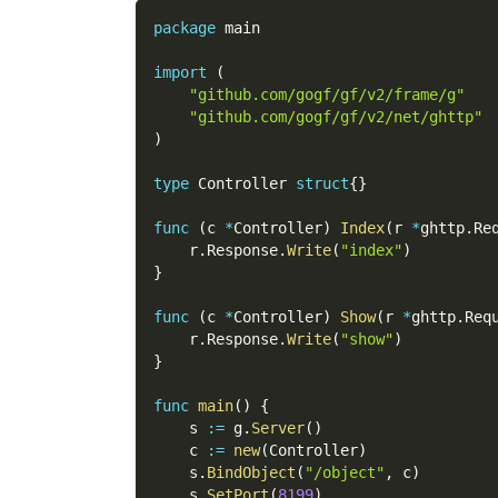
package
 main
import
(
"github.com/gogf/gf/v2/frame/g"
"github.com/gogf/gf/v2/net/ghttp"
)
type
 Controller 
struct
{
}
func
(
c 
*
Controller
)
Index
(
r 
*
ghttp
.
Re
    r
.
Response
.
Write
(
"index"
)
}
func
(
c 
*
Controller
)
Show
(
r 
*
ghttp
.
Req
    r
.
Response
.
Write
(
"show"
)
}
func
main
(
)
{
    s 
:=
 g
.
Server
(
)
    c 
:=
new
(
Controller
)
    s
.
BindObject
(
"/object"
,
 c
)
    s
.
SetPort
(
8199
)