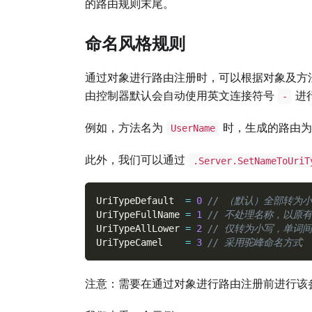
的路由规则末尾。
命名风格规则
通过对象进行路由注册时，可以根据对象及方
由控制器默认会自动使用英文连接符号
进
-
例如，方法名为
时，生成的路由
UserName
此外，我们可以通过
.Server.SetNameToUriT
UriTypeDefault  
=
0
// （默认）全部转为
UriTypeFullName 
=
1
// 不处理名称，以原有
UriTypeAllLower 
=
2
// 仅转为小写，单词
UriTypeCamel    
=
3
// 采用驼峰命名方式
注意：需要在通过对象进行路由注册前进行该