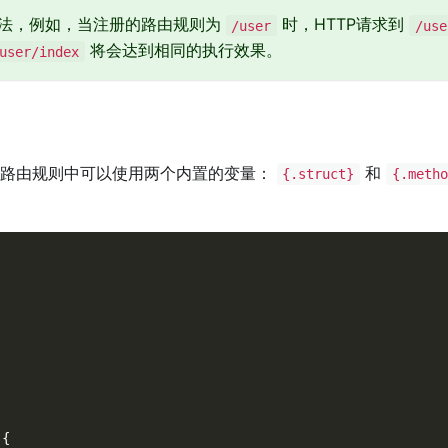
法，例如，当注册的路由规则为
时，HTTP请求到
/user
/use
将会达到相同的执行效果。
user/index
路由规则中可以使用两个内置的变量：
和
{.struct}
{.metho
{