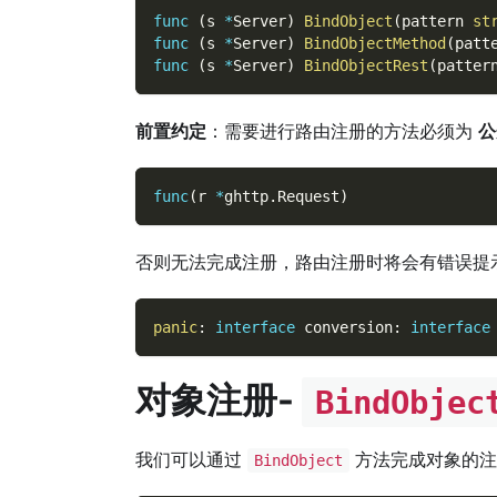
func
(
s 
*
Server
)
BindObject
(
pattern 
st
func
(
s 
*
Server
)
BindObjectMethod
(
patt
func
(
s 
*
Server
)
BindObjectRest
(
patter
前置约定
：需要进行路由注册的方法必须为
公
func
(
r 
*
ghttp
.
Request
)
否则无法完成注册，路由注册时将会有错误提
panic
:
interface
 conversion
:
interface
对象注册-
BindObjec
我们可以通过
方法完成对象的注
BindObject