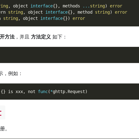
ring
,
 object 
interface
{
}
,
 methods 
...
string
)
error
ern 
string
,
 object 
interface
{
}
,
 method 
string
)
error
n 
string
,
 object 
interface
{
}
)
error
开方法
，并且
方法定义
如下：
示，例如：
{
}
 is xxx
,
 not 
func
(
*
ghttp
.
Request
)
t
册。