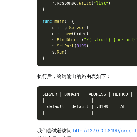
    r
.
Response
.
Write
(
"list"
)
}
func
main
(
)
{
    s 
:=
 g
.
Server
(
)
    o 
:=
new
(
Order
)
    s
.
BindObject
(
"/{.struct}-{.method}
    s
.
SetPort
(
8199
)
    s
.
Run
(
)
}
执行后，终端输出的路由表如下：
SERVER | DOMAIN  | ADDRESS | METHOD | 
|---------|---------|---------|-------
  default | default | :8199   | ALL   
|---------|---------|---------|-------
我们尝试着访问
http://127.0.0.1:8199/order-l