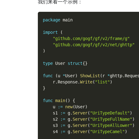
我们来看一个示例：
package
 main
import
(
"github.com/gogf/gf/v2/frame/g"
"github.com/gogf/gf/v2/net/ghttp"
)
type
 User 
struct
{
}
func
(
u 
*
User
)
ShowList
(
r 
*
ghttp
.
Reque
    r
.
Response
.
Write
(
"list"
)
}
func
main
(
)
{
    u 
:=
new
(
User
)
    s1 
:=
 g
.
Server
(
"UriTypeDefault"
)
    s2 
:=
 g
.
Server
(
"UriTypeFullName"
)
    s3 
:=
 g
.
Server
(
"UriTypeAllLower"
)
    s4 
:=
 g
.
Server
(
"UriTypeCamel"
)