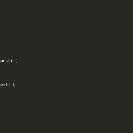
quest
)
{
uest
)
{