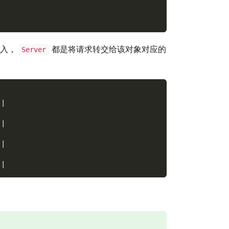
进入，
都是将请求转交给该对象对应的
Server
-|
-|
-|
-|