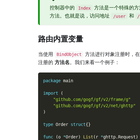
控制器中的
方法是一个特殊的方
Index
方法。也就是说，访问地址
和
/user
/
路由内置变量
当使用
方法进行对象注册时，在
BindObject
注册的
方法名
。我们来看一个例子：
package
 main
import
(
"github.com/gogf/gf/v2/frame/g"
"github.com/gogf/gf/v2/net/ghttp"
)
type
 Order 
struct
{
}
func
(
o 
*
Order
)
List
(
r 
*
ghttp
.
Request
)