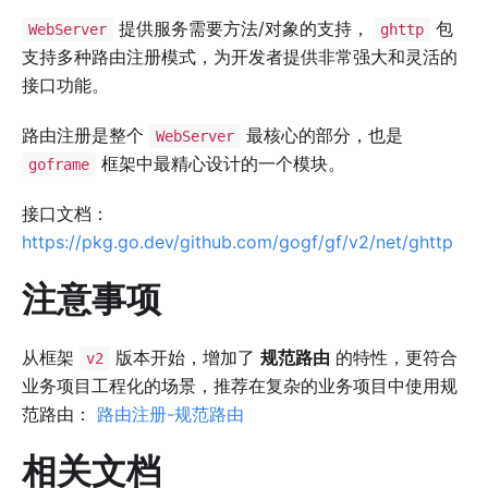
提供服务需要方法/对象的支持，
包
WebServer
ghttp
支持多种路由注册模式，为开发者提供非常强大和灵活的
接口功能。
路由注册是整个
最核心的部分，也是
WebServer
框架中最精心设计的一个模块。
goframe
接口文档：
https://pkg.go.dev/github.com/gogf/gf/v2/net/ghttp
注意事项
从框架
版本开始，增加了
规范路由
的特性，更符合
v2
业务项目工程化的场景，推荐在复杂的业务项目中使用规
范路由：
路由注册-规范路由
相关文档